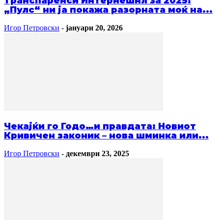
Транспаренси Интернешнл за 2025:
„Пулс“ ни ја покажа разорната моќ на...
Игор Петровски
-
јануари 20, 2026
Чекајќи го Годо…и правдата: Новиот
Кривичен законик – нова шминка или...
Игор Петровски
-
декември 23, 2025