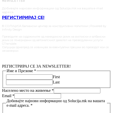
NEWSLETTER
Добивајте најнови информации од Solucija.mk на вашата e-mail
адреса.
РЕГИСТИРИРАЈ СЕ!
© СОЛУЦИЈА Балкански центар за конструктивни политики | Powered by
Infinity Design
Преводите на содржините од македонски јазик на англиски и албански
јазик се генерирани од автоматскиот давател на преведувачки услуги
GTranslate.
Солуција однапред се извинува за евентуални грешки во преводот кои се
ненамерни.
РЕГИСТРИРАЈ СЕ ЗА NEWSLETTER!
Име и Презиме
*
First
Last
Населено место на живеење
*
Email
*
Добивајте најнови информации од Solucija.mk на вашата
e-mail адреса.
*