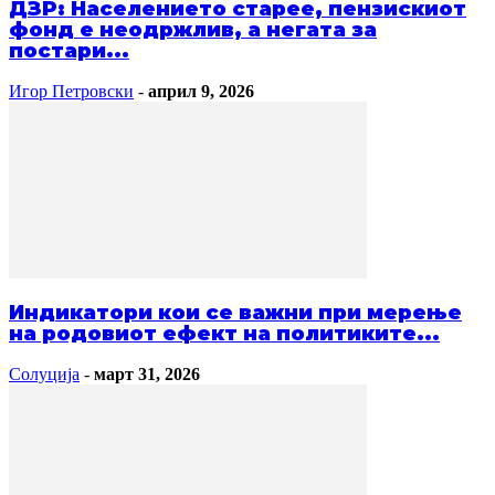
ДЗР: Населението старее, пензискиот
фонд е неодржлив, а негата за
постари...
Игор Петровски
-
април 9, 2026
Индикатори кои се важни при мерење
на родовиот ефект на политиките...
Солуција
-
март 31, 2026