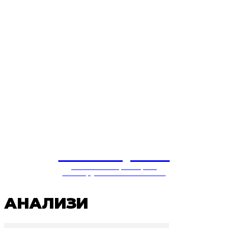
СОЛУЦИЈА
балкански центар за
конструктивни политики
АНАЛИЗИ