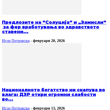
Предлозите на “Солуција“ и „Замисли“
за фер вработувања во здравството
ставени...
Игор Петровски
-
февруари 20, 2026
Националното богатство ни скапува во
влага: ДЗР откри огромни слабости
во...
Игор Петровски
-
февруари 13, 2026