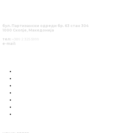
бул. Партизански одреди бр. 63 стан 304
1000 Скопје, Македонија
тел:
+389 2 325 5999
e-mail:
info@solucija.mk
КОИ СМЕ НИЕ
ГРАЃАНСКА СИЛА
РАЗГОВОРИ
ПОЗИЦИЈА
СОЛУЦИИ
АНАЛИЗИ
НАШИТЕ ЈУНАЦИ