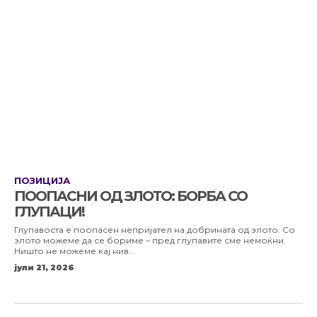
ПОЗИЦИЈА
ПООПАСНИ ОД ЗЛОТО: БОРБА СО
ГЛУПАЦИ!
Глупавоста е поопасен непријател на добрината од злото. Со
злото можеме да се бориме – пред глупавите сме немоќни.
Ништо не можеме кај нив...
јули 21, 2026