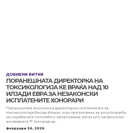
ДОБИЕНИ БИТКИ
ПОРАНЕШНАТА ДИРЕКТОРКА НА
ТОКСИКОЛОГИЈА ЌЕ ВРАЌА НАД 10
ИЛЈАДИ ЕВРА ЗА НЕЗАКОНСКИ
ИСПЛАТЕНИТЕ ХОНОРАРИ
Поранешната економска директорка на Клиниката за
токсикологија Бесија Иљази, која призна вина за злоупотреба
на службената положба и овластување затоа што незаконски
ангажирала 17 хонорарци...
февруари 26, 2026