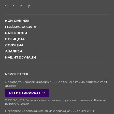
ДА СИ ГИ ШТИТИМЕ ЛУЃЕТО -
ОСТРОВИ НА ИНТЕГРИТЕТ
02:22
ДИМИТРОВ: ПОЛИТИКА НЕ СЕ САМО
КОИ СМЕ НИЕ
ПАРТИИ И ИЗБОРИ
01:53
ГРАЃАНСКА СИЛА
РАЗГОВОРИ
ПОЗИЦИЈА
СОЛУЦИИ
АНАЛИЗИ
НАШИТЕ ЈУНАЦИ
NEWSLETTER
Добивајте најнови информации од Solucija.mk на вашата e-mail
адреса.
РЕГИСТИРИРАЈ СЕ!
© СОЛУЦИЈА Балкански центар за конструктивни политики | Powered
by Infinity Design
Преводите на содржините од македонски јазик на англиски и