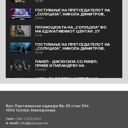
ДЕЗИНТЕГРАЦИЈА?“ ВО
50:38
ОРГАНИЗАЦИЈА НА „СОЛУЦИЈА“
ГОСТУВАЊЕ НА ПРЕТСЕДАТЕЛОТ НА
„СОЛУЦИЈА“, НИКОЛА ДИМИТРОВ,
ВО „ВЕСТИ ПЛУС” НА КАНАЛ 5
23:04
ТЕЛЕВИЗИЈА
ПРОМОЦИЈАТА НА „СОЛУЦИЈА“ ВО
М6 ЕДУКАТИВНИОТ ЦЕНТАР, 27
АПРИЛ
02:15
ГОСТУВАЊЕ НА ПРЕТСЕДАТЕЛОТ НА
„СОЛУЦИЈА“, НИКОЛА ДИМИТРОВ,
ВО „ТЕМА НА ДЕНОТ“ НА ТВ СИТЕЛ
22:02
ПАНЕЛ - ДИСКУСИЈА СО РИКЕР,
ПРИБЕ И ПАПАНДРЕУ НА
ПРОМОЦИЈАТА НА “СОЛУЦИЈА”
01:09:25
МОРА ДА ПОСТОИ КУЛТУРА НА
ТРАНСПАРЕНТНОСТ
01:11
ВИСТИНСКИТЕ РЕФОРМИ ЌЕ ДОЈДАТ
СО ПРИТИСОК ОД ГРАЃАНИТЕ
01:17
бул. Партизански одреди бр. 63 стан 304
1000 Скопје, Македонија
ЌЕ ИМ НАПРАВИМЕ ЃАВОЛСКИ ТЕШКО
НА ПАРТИИТЕ
тел:
+389 2 325 5999
00:46
e-mail:
info@solucija.mk