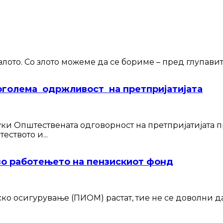
злото. Со злото можеме да се бориме – пред глупавит
голема одржливост на претпријатијата
уки Општествената одговорност на претпријатијата п
ството и...
во работењето на пензискиот фонд
о осигурување (ПИОМ) растат, тие не се доволни да