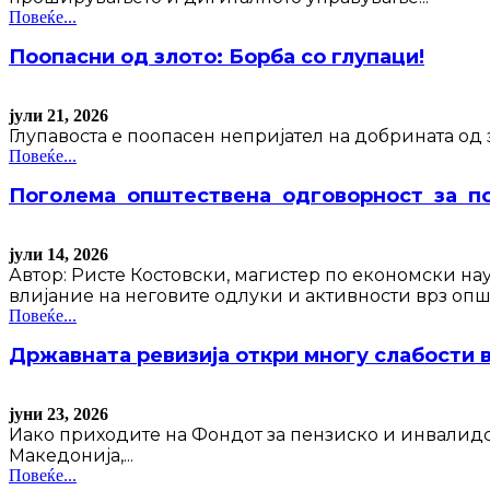
Повеќе...
Поопасни од злото: Борба со глупаци!
јули 21, 2026
Глупавоста е поопасен непријател на добрината од 
Повеќе...
Поголема општествена одговорност за по
јули 14, 2026
Автор: Ристе Костовски, магистер по економски на
влијание на неговите одлуки и активности врз опште
Повеќе...
Државната ревизија откри многу слабости 
јуни 23, 2026
Иако приходите на Фондот за пензиско и инвалидск
Македонија,...
Повеќе...