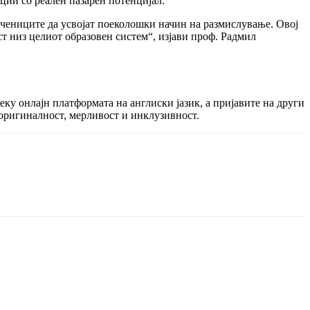
ции со реален пазарен потенцијал.
учениците да усвојат поеколошки начин на размислување. Овој
ст низ целиот образовен систем“, изјави проф. Радмил
еку онлајн платформата на англиски јазик, а пријавите на други
 оригиналност, мерливост и инклузивност.