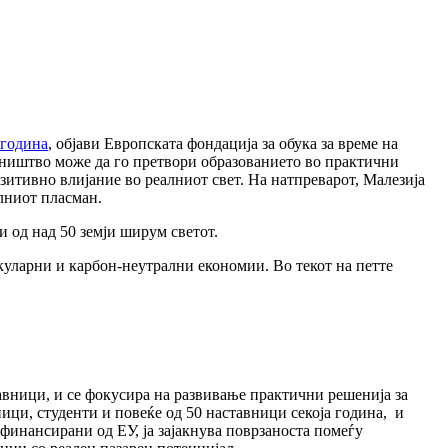
 година
, објави Европската фондација за обука за време на
мништво може да го претвори образованието во практични
зитивно влијание во реалниот свет. На натпреварот, Малезија
алниот пласман.
 од над 50 земји ширум светот.
куларни и карбон-неутрални економии. Во текот на петте
вници, и се фокусира на развивање практични решенија за
ци, студенти и повеќе од 50 наставници секоја година, и
финансирани од ЕУ, ја зајакнува поврзаноста помеѓу