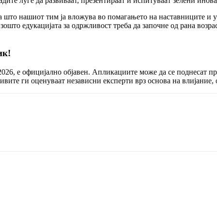
дите луѓе да развиваат, презентираат и испитуваат зелени инова
та што нашиот тим ја вложува во помагањето на наставниците и 
зошто едукацијата за одржливост треба да започне од рана возра
ик!
2026, е официјално објавен. Апликациите може да се поднесат пр
ативите ги оценуваат независни експерти врз основа на влијание,