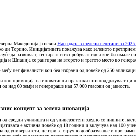
еверна Македонија ја освои
Наградата за зелени вештини за 2025
ко ди Торино. Иницијативата покажува како зеленото претприе
луѓе да развиваат, тестираат и испробуваат идеи кои би имале по
ција и Шпанија се рангираа на второто и третото место во генер
меѓу пет финалисти кои беа избрани од повеќе од 250 апликации
ели кон промоција на иновативни практики што поддржуваат цир
 од над 60 земји и генерираше над 57.000 гласови од јавноста.
знис концепт за зелена иновација
од средни училишта и од универзитети заедно со нивните наста
тивата е активна повеќе од 18 години и вклучува над 100 учени
а од универзитети, центри за стручно дообразување и програми 