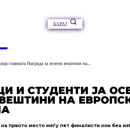
БАРАЈ
А
ија главната Награда за зелени вештини на...
И И СТУДЕНТИ ЈА ОС
 ВЕШТИНИ НА ЕВРОПС
НА
на првото место меѓу пет финалисти кои беа из