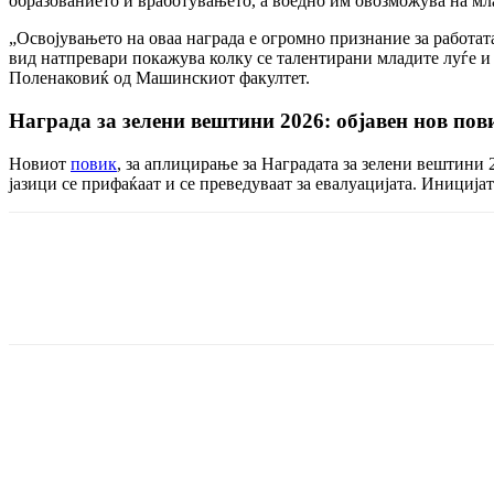
образованието и вработувањето, а воедно им овозможува на мла
„Освојувањето на оваа награда е огромно признание за работа
вид натпревари покажува колку се талентирани младите луѓе и 
Поленаковиќ од Машинскиот факултет.
Награда за зелени вештини 2026: објавен нов пов
Новиот
повик
, за аплицирање за Наградата за зелени вештини 
јазици се прифаќаат и се преведуваат за евалуацијата. Инициј
Share