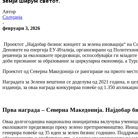
земји ширум светот.
Автор
Солуција
-
февруари 3, 2026
Проектот „Најдобар бизнис концепт за зелена иновација“ на С
Деновите на енергија ЕУ-Италија, организирани од Политехни
решенија за еколошките предизвици, оспособувајќи ги младите 
доби признание за образование за циркуларна економија, а Тур
Проектот од Северна Македонија се рангираше на првото место 
Наградата за Зелени вештини се доделува од 2021 година, и ц
изданија, за оваа награда конкурираа повеќе од 1.350 апликации
Прва награда – Северна Македонија. Најдобар би
Оваа долгогодишна национална иницијатива вклучува ученици 
еколошките предизвици преку зелено претприемништво. Иниција
генерира повеќе од 35 идеи за зелен бизнис годишно. Поддржан