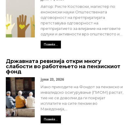
Автор: Ристе Костовски, магистер по
економски науки Општествената
одговорност на претпријатијата
претставува одговорност на
претпријатието за влијание на неговите
одлуки и активности врз општеството и...
Повеќе...
Државната ревизија откри многу
слабости во работењето на пензискиот
фонд
јуни 23, 2026
Иако приходите на Фондот за пензиско и
инвалидско осигурување (ПИОМ) растат,
тие не се доволни да ги покријат
исплатите на сите пензии во
Македонија,...
Повеќе...