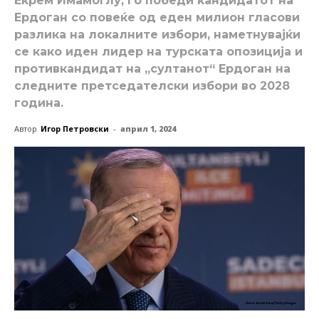
Екрем Имамоглу, го победи кандидатот на
Ердоган со повеќе од еден милион гласови
разлика на локалните избори, наметнувајќи
се како иден лидер на турската опозиција и
противкандидат на „султанот“ Ердоган на
следните претседателски избори во 2028
година.
Автор
Игор Петровски
-
април 1, 2024