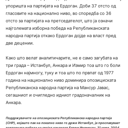
упоришта на партијата на Ердоган. Доби 37 отсто од
гласовите на национално ниво, во споредба со 36
отсто за партијата на претседателот, што ја означи
најголемата изборна победа на Републиканската
народна партија откако Ердоган дојде на власт пред
две децении.
Како што велат аналитичарите, не е само загубата на
три града – Истанбул, Анкара и Измир тоа што го боли
Ердоган најмногу, туку и тоа што по првпат од 1977
година на национално ниво доминира опозициската
Републиканска народна партија на Мансур Јавас,
сегашниот и очигледно идниот градоначалник на
Анкара.
Поддржувачите на опозициската Републиканска народна партија
(CHP), којашто пак на локално ниво го држи Истанбул, ја прославуваат
повторната победа на својот кандидат Екрем Имамоглу, 31 март, 2004.