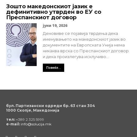
Зошто македонскиот јазик е
дефинитивно утврден во ЕУ со
Преспанскиот договор
јуни 19, 2026
Деновиве се појавија тврдења дека
именувањето на македонскиот јазик во
документите на Европската Унија нема
никаква врска со Преспанскиот договор
и дека произлегува исклучиво...
Повеќе...
бул. Партизански одреди бр. 63 стан 304
1000 Скопје, Македонија
тел:
+389 2 325 5999
e-mail:
info@solucija.mk