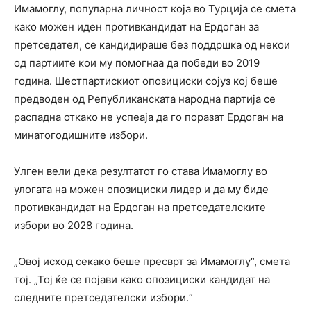
Имамоглу, популарна личност која во Турција се смета
како можен иден противкандидат на Ердоган за
претседател, се кандидираше без поддршка од некои
од партиите кои му помогнаа да победи во 2019
година. Шестпартискиот опозициски сојуз кој беше
предводен од Републиканската народна партија се
распадна откако не успеаја да го поразат Ердоган на
минатогодишните избори.
Улген вели дека резултатот го става Имамоглу во
улогата на можен опозициски лидер и да му биде
противкандидат на Ердоган на претседателските
избори во 2028 година.
„Овој исход секако беше пресврт за Имамоглу“, смета
тој. „Тој ќе се појави како опозициски кандидат на
следните претседателски избори.“