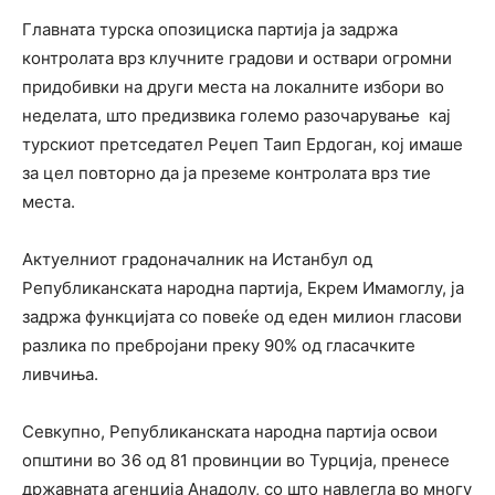
Главната турска опозициска партија ја задржа
контролата врз клучните градови и оствари огромни
придобивки на други места на локалните избори во
неделата, што предизвика големо разочарување кај
турскиот претседател Реџеп Таип Ердоган, кој имаше
за цел повторно да ја преземе контролата врз тие
места.
Актуелниот градоначалник на Истанбул од
Републиканската народна партија, Екрем Имамоглу, ја
задржа функцијата со повеќе од еден милион гласови
разлика по пребројани преку 90% од гласачките
ливчиња.
Севкупно, Републиканската народна партија освои
општини во 36 од 81 провинции во Турција, пренесе
државната агенција Анадолу, со што навлегла во многу