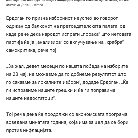
Фото: AP/Khalil Hamra
Ердоган го призна изборниот неуспех во говорот
одржан од балконот на претседателската палата, од
каде рече дека народот испрати „порака“ што неговата
партија ќе ја „анализира“ со вклучување на „храбра“
самокритика, рече тој.
„За жал, девет месеци по нашата победа на изборите
на 28 мај, не можевме да го добиеме резултатот што
го сакавме за локалните избори“, додаде Ердоган. „Ќе
ги исправиме нашите грешки и ќе ги поправиме
нашите недостатоци“.
Тој рече дека ќе продолжи со економската програма
воведена минатата година, која има за цел да се бори
против инфлацијата.