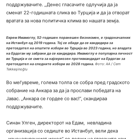
поддржувачите. „Денес гласачите одлучија да ја
сменат 22-годишната слика во Турција и да ја отворат
вратата за нова политичка клима во нашата земја.
Екрем Имамоглу, 52-годишен поранешен бизнисмен, е градоначалник
на Истанбул од 2019 година. Тој се обиде да се кандидира за
претседател на општите избори во Турција во 2023 година, но владата
на Ердоган му забрани да се кандидира. Имамоглу е популарна личност
во Турција и се смета за најсериозен противкандидат на Ердоган за
претседател на следните избори во 2028 година.
Фото: AA / Cem
Tekkeşinoğlu
Во меѓувреме, голема толпа се собра пред градското
собрание на Анкара за да ја прослави победата на
Јавас. „Анкара се гордее со вас!“, скандираа
поддржувачите.
Синан Улген, директорот на Едам, невладина
организација со седиште во Истанбул, вели дека
„изненадувачкиот исход“ се должи на гласачите кои