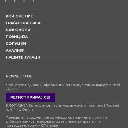
КОИ СМЕ НИЕ
ГРАЃАНСКА СИЛА
РАЗГОВОРИ
ПОЗИЦИЈА
СОЛУЦИИ
АНАЛИЗИ
НАШИТЕ ЈУНАЦИ
NEWSLETTER
Добивајте најнови информации од Solucija.mk на вашата e-mail
адреса.
РЕГИСТИРИРАЈ СЕ!
© СОЛУЦИЈА Балкански центар за конструктивни политики | Powered
by Infinity Design
Преводите на содржините од македонски јазик на англиски и
албански јазик се генерирани од автоматскиот давател на
преведувачки услуги GTranslate.