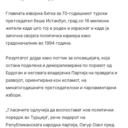
Главната изворна битка за 70-годишниот турски
претседател беше Истанбул, град со 16 милиони
жители каде што тој е роден и израснат и каде ја
започна својата политичка кариера како
градоначалник во 1994 година.
Резултатот дојде како поттик за опозицијата, која
остана поделена и деморализирана по поразот од
Ердоган и неговата владејачка Партија на правдата и
развојот, ориентирана кон исламот, на
минатогодишните претседателски и парламентарни
избори.
„Гласачите одлучија да воспостават нов политички
поредок во Турција“, рече лидерот на
Републиканската народна партија, Озгур Озел пред