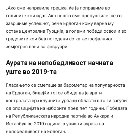
„Ако сме направиле грешка, ќе ја поправиме во
годините кои идат. Ако нешто сме пропуштиле, ќе го
завршиме успешно“, рече Ердоган кому верна му
остана централна Турција, а големи победи освои и во
градовите кои беа погодени со катастрофалниот
земјотрес лани во февруари.
Аурата на непобедливост начната
уште во 2019-та
Гласањето се сметаше за барометар на популарноста
на Ердоган, бидејќи тој се обиде да ја врати
контролата врз клучните урбани области што ги загуби
од опозицијата на изборите пред пет години. Победата
на Републиканската народна партија во Анкара и
Истанбул во 2019 година ја уништи аурата на
непобедливост на Ердоган.