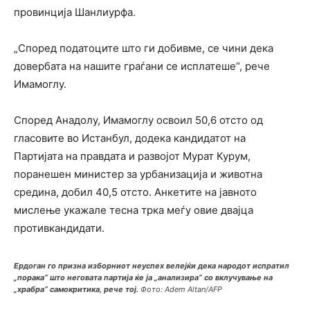
провинција Шанлиурфа.
„Според податоците што ги добивме, се чини дека
довербата на нашите граѓани се исплатеше“, рече
Имамоглу.
Според Анадолу, Имамоглу освоил 50,6 отсто од
гласовите во Истанбул, додека кандидатот на
Партијата на правдата и развојот Мурат Курум,
поранешен министер за урбанизација и животна
средина, добил 40,5 отсто. Анкетите на јавното
мислење укажале тесна трка меѓу овие двајца
противкандидати.
Ердоган го призна изборниот неуспех велејќи дека народот испратил
„порака“ што неговата партија ќе ја „анализира“ со вклучување на
„храбра“ самокритика, рече тој.
Фото: Adem Altan/AFP