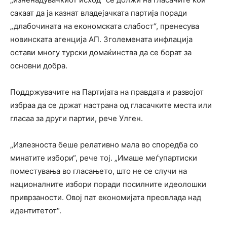
сакаат да ја казнат владејачката партија поради
„длабочината на економската слабост“, пренесува
новинската агенција АП. Зголемената инфлација
остави многу турски домаќинства да се борат за
основни добра.
Поддржувачите на Партијата на правдата и развојот
избраа да се држат настрана од гласачките места или
гласаа за други партии, рече Улген.
„Излезноста беше релативно мала во споредба со
минатите избори“, рече тој. „Имаше меѓупартиски
поместувања во гласањето, што не се случи на
националните избори поради посилните идеолошки
приврзаности. Овој пат економијата преовлада над
идентитетот“.