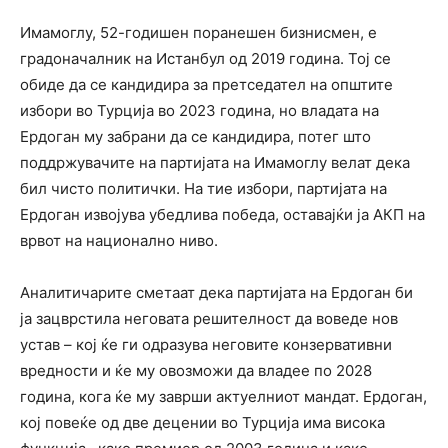
Имамоглу, 52-годишен поранешен бизнисмен, е
градоначалник на Истанбул од 2019 година. Тој се
обиде да се кандидира за претседател на општите
избори во Турција во 2023 година, но владата на
Ердоган му забрани да се кандидира, потег што
поддржувачите на партијата на Имамоглу велат дека
бил чисто политички. На тие избори, партијата на
Ердоган извојува убедлива победа, оставајќи ја АКП на
врвот на национално ниво.
Аналитичарите сметаат дека партијата на Ердоган би
ја зацврстила неговата решителност да воведе нов
устав – кој ќе ги одразува неговите конзервативни
вредности и ќе му овозможи да владее по 2028
година, кога ќе му заврши актуелниот мандат. Ердоган,
кој повеќе од две децении во Турција има висока