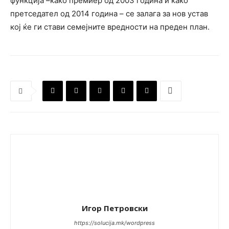
функција –како премиер од 2003 година и како
претседател од 2014 година – се залага за нов устав
кој ќе ги стави семејните вредности на преден план.
Игор Петровски
https://solucija.mk/wordpress