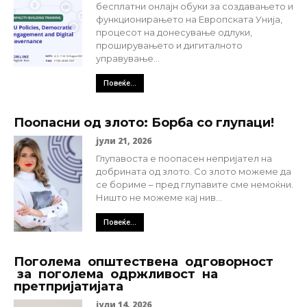
бесплатни онлајн обуки за создавањето и
функционирањето на Европската Унија,
процесот на донесување одлуки,
проширувањето и дигиталното
управување...
Повеќе...
Поопасни од злото: Борба со глупаци!
јули 21, 2026
Глупавоста е поопасен непријател на
добрината од злото. Со злото можеме да
се бориме – пред глупавите сме немоќни.
Ништо не можеме кај нив...
Повеќе...
Поголема општествена одговорност
за поголема одржливост на
претпријатијата
јули 14, 2026