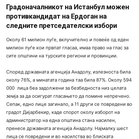
Градоначалникот на Истанбул можен
противкандидат на Ердоган на
следните претседателски избори
Околу 61 милион луѓе, вклучително и повеќе од еден
милион луѓе кои првпат гласаа, имаа право на глас за
сите општини на турските региони и провинции.
Според државната агенција Анадолу, излезноста била
околу 76%, а минатата година таа била 87%. Околу 594
000 лица беа задолжени за безбедноста низ целата
земја за да осигурат гласањето да помине непречено.
Сепак, едно лице загинало, а 11 други се повредени во
градот Дијарбекир, каде спорот околу изборот на
администратор на една општина стана насилен,
пренесе државната агенција Анадолу. Најмалку шест
лица се повредени и во насилства во блиската