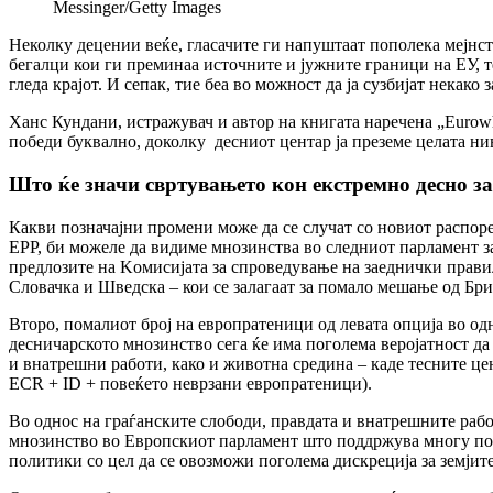
Messinger/Getty Images
Неколку децении веќе, гласачите ги напуштаат пополека мејн
бегалци кои ги преминаа источните и јужните граници на ЕУ, т
гледа крајот. И сепак, тие беа во можност да ја сузбијат некак
Ханс Кундани, истражувач и автор на книгата наречена „Eurowh
победи буквално, доколку десниот центар ја преземе целата н
Што ќе значи свртувањето кон екстремно десно з
Какви позначајни промени може да се случат со новиот распор
EPP, би можеле да видиме мнозинства во следниот парламент за
предлозите на Kомисијата за спроведување на заеднички правила
Словачка и Шведска – кои се залагаат за помало мешање од Бр
Второ, помалиот број на европратеници од левата опција во одн
десничарското мнозинство сега ќе има поголема веројатност да
и внатрешни работи, како и животна средина – каде тесните ц
ECR + ID + повеќето неврзани европратеници).
Во однос на граѓанските слободи, правдата и внатрешните раб
мнозинство во Европскиот парламент што поддржува многу поре
политики со цел да се овозможи поголема дискреција за земјит