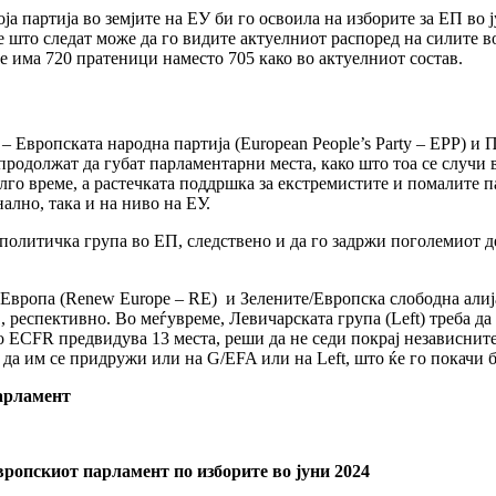
а партија во земјите на ЕУ би го освоила на изборите за ЕП во ј
што следат може да го видите актуелниот распоред на силите во 
 има 720 пратеници наместо 705 како во актуелниот состав.
Европската народна партија (European People’s Party – ЕРР) и П
ќе продолжат да губат парламентарни места, како што тоа се случ
го време, а растечката поддршка за екстремистите и помалите па
ално, така и на ниво на ЕУ.
политичка група во ЕП, следствено и да го задржи поголемиот д
Европа (Renew Europe – RE) и Зелените/Европска слободна алијан
1, респективно. Во меѓувреме, Левичарската група (Left) треба д
то ECFR предвидува 13 места, реши да не седи покрај независни
е да им се придружи или на G/EFA или на Left, што ќе го покачи 
арламент
вропскиот парламент по изборите во јуни 2024