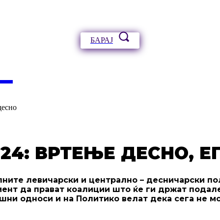
БАРАЈ
А
десно
24: ВРТЕЊЕ ДЕСНО, Е
ните левичарски и централно – десничарски пол
амент да прават коалиции што ќе ги држат подал
ни односи и на Политико велат дека сега не мож