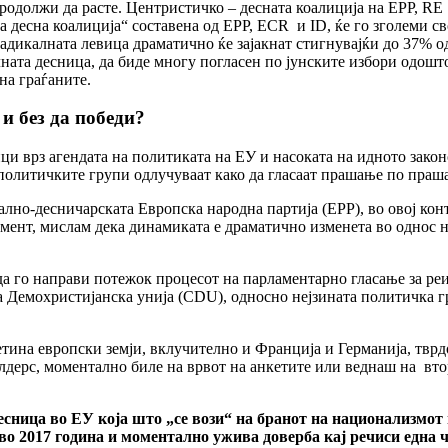
продолжи да расте. Центристичко – десната коалиција на EPP, RE
 десна коалиција“ составена од EPP, ECR и ID, ќе го зголеми с
адикалната левица драматично ќе зајакнат стигнувајќи до 37% о
ната десница, да биде многу погласен по јунските избори одошто
на граѓаните.
и без да победи?
и врз агендата на политиката на ЕУ и насоката на идното зако
 политичките групи одлучуваат како да гласаат прашање по праш
лно-десничарската Европска народна партија (EPP), во овој кон
ент, мислам дека динамиката е драматично изменета во однос на
а го направи потежок процесот на парламентарно гласање за реи
та Демохристијанска унија (CDU), односно нејзината политичка 
тина европски земји, вклучително и Франција и Германија, твр
лдерс, моментално биле на врвот на анкетите или веднаш на вто
десница во ЕУ која што „се вози“ на бранот на национализмот
 во 2017 година и моментално ужива доверба кај речиси една 