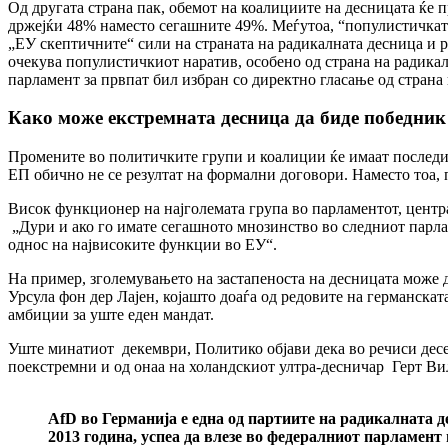
Од другата страна пак, обемот на коалициите на десницата ќе 
држејќи 48% наместо сегашните 49%. Меѓутоа, “популистичката
„ЕУ скептичните“ сили на страната на радикалната десница и р
очекува популистичкиот наратив, особено од страна на радикал
парламент за првпат бил избран со директно гласање од страна 
Како може екстремната десница да биде победник 
Промените во политичките групи и коалиции ќе имаат последиц
ЕП обично не се резултат на формални договори. Наместо тоа,
Висок функционер на најголемата група во парламентот, центра
„Дури и ако го имате сегашното мнозинство во следниот парлам
однос на највисоките функции во ЕУ“.
На пример, зголемувањето на застапеноста на десницата може д
Урсула фон дер Лајен, којашто доаѓа од редовите на германска
амбиции за уште еден мандат.
Уште минатиот декември, Политико објави дека во речиси десе
поекстремни и од онаа на холандскиот ултра-десничар Герт Ви
AfD во Германија е една од партиите на радикалната 
2013 година, успеа да влезе во федералниот парламент