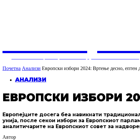
СОЛУЦИЈ
Балкански центар за конструктивни политики
Почетна
Анализи
Европски избори 2024: Вртење десно, ептен 
АНАЛИЗИ
ЕВРОПСКИ ИЗБОРИ 20
Европејците досега беа навикнати традиционал
унија, после секои избори за Европскиот парл
аналитичарите на Европскиот совет за надвореш
Автор