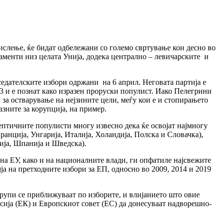
ислење, ќе бидат одбележани со големо свртување кон десно во
аменти низ целата Унија, додека централно – левичарските и
едателските избори одржани на 6 април. Неговата партија е
3 и е познат како изразен проруски популист. Иако Пелегрини
 за остварување на нејзините цели, меѓу кои е и стопирањето
ните за корупција, на пример.
кептичните популисти многу извесно дека ќе освојат најмногу
ранција, Унгарија, Италија, Холандија, Полска и Словачка),
нија, Шпанија и Шведска).
на ЕУ, како и на националните влади, ги опфатиле најсвежите
ја на претходните избори за ЕП, односно во 2009, 2014 и 2019
рупи се приближуваат по изборите, и влијанието што овие
сија (ЕК) и Европскиот совет (ЕС) да донесуваат надворешно-