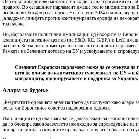
Ова ново победничко мнозинство во делот на граѓанските слоб
правото. Во сегашниот парламент имаше тесно мнозинство за ЕУ
особено во Унгарија и Полска. Но, по јуни 2024 година, верој
ја задржат линијата против континуираната ерозија на демократи
таа насока.
Но, најголемите политички импликации од изборите за Европск
коалицијата на левиот центар (на S&D, RE, G/EFA и Left) имаш
разлика. Значајното поместување надесно во новиот парламент 
Рамката на Зелениот договор на ЕУ и усвојувањето и спроведув
Следниот Европски парламент може да се очекува да г
што ќе влијае на климатскиот суверенитет на ЕУ – и ќ
миграцијата, проширувањето и поддршка за Украина.
Аларм за будење
„Резултатите од нашата анализа треба да послужат како аларм з
велат од Европскиот совет за надворешни односи.
Импликациите од ова гласање се далекусежни за геополитичкат
да го блокира законодавството неопходно за спроведување на п
поцврста линија за клучните прашања за другите области на с