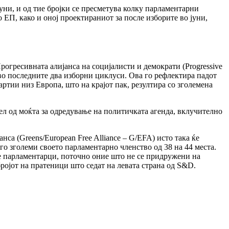
уни, и од тие бројки се пресметува колку парламентарни
ЕП, како и оној проектираниот за после изборите во јуни,
рогресивната алијанса на социјалисти и демократи (Progressive
и во последните два изборни циклуси. Ова го рефлектира падот
ртии низ Европа, што на крајот пак, резултира со зголемена
ел од моќта за одредување на политичката агенда, вклучително
са (Greens/European Free Alliance – G/EFA) исто така ќе
а го зголеми своето парламентарно членство од 38 на 44 места.
те парламентарци, поточно оние што не се придружени на
бројот на пратеници што седат на левата страна од S&D.