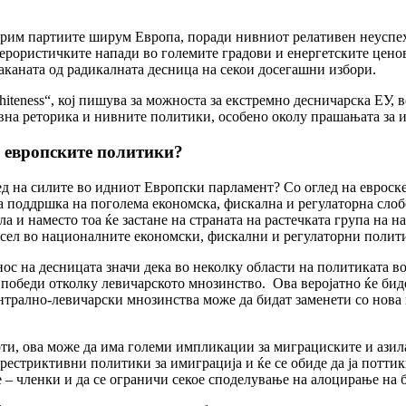
стрим партиите ширум Европа, поради нивниот релативен неуспе
ерористичките напади во големите градови и енергетските ценов
о заканата од радикалната десница на секои досегашни избори.
iteness“, кој пишува за можноста за екстремно десничарска ЕУ, 
ивна реторика и нивните политики, особено околу прашањата за и
а европските политики?
ед на силите во идниот Европски парламент? Со оглед на еврос
 поддршка на поголема економска, фискална и регулаторна слобод
 и наместо тоа ќе застане на страната на растечката група на н
исел во националните економски, фискални и регулаторни полит
ос на десницата значи дека во неколку области на политиката во
 победи отколку левичарското мнозинство. Ова веројатно ќе бид
ентрално-левичарски мнозинства може да бидат заменети со нова
оти, ова може да има големи импликации за миграциските и азил
стриктивни политики за имиграција и ќе се обиде да ја поттикн
е – членки и да се ограничи секое споделување на алоцирање на 