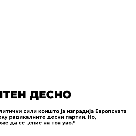
ПТЕН ДЕСНО
итички сили коишто ја изградија Европската
еку радикалните десни партии. Но,
е да се „спие на тоа уво.“