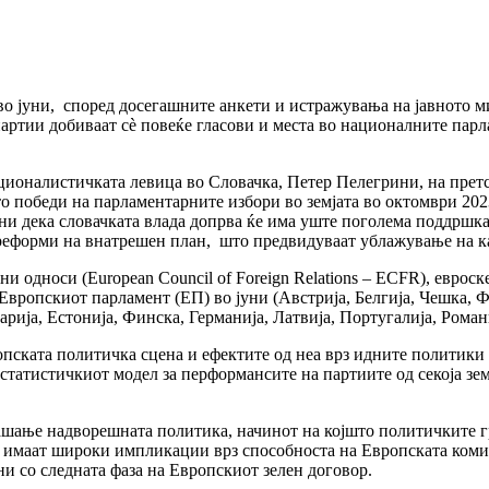
во јуни, според досегашните анкети и истражувања на јавното м
ртии добиваат сѐ повеќе гласови и места во националните парл
ционалистичката левица во Словачка, Петер Пелегрини, на претс
то победи на парламентарните избори во земјата во октомври 202
ени дека словачката влада допрва ќе има уште поголема поддршка
реформи на внатрешен план, што предвидуваат ублажување на каз
и односи (European Council of Foreign Relations – ECFR), еврос
 Европскиот парламент (ЕП) во јуни (Австрија, Белгија, Чешка, Ф
гарија, Естонија, Финска, Германија, Латвија, Португалија, Рома
пската политичка сцена и ефектите од неа врз идните политики 
 статистичкиот модел за перформансите на партиите од секоја зем
ашање надворешната политика, начинот на којшто политичките г
ќе имаат широки импликации врз способноста на Европската коми
и со следната фаза на Европскиот зелен договор.