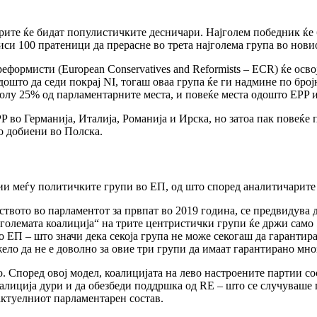
рите ќе бидат популистичките десничари. Најголем победник ќе 
иси 100 пратеници да прерасне во трета најголема група во нови
формисти (European Conservatives and Reformists – ECR) ќе осв
што да седи покрај NI, тогаш оваа група ќе ги надмине по бројн
олу 25% од парламентарните места, и повеќе места одошто EPP и
P во Германија, Италија, Романија и Ирска, но затоа пак повеќе
о добиени во Полска.
ии меѓу политичките групи во ЕП, од што според аналитичарите 
ството во парламентот за првпат во 2019 година, се предвидува 
 големата коалиција“ на трите центристички групи ќе држи само
о ЕП – што значи дека секоја група не може секогаш да гарантир
ло да не е доволно за овие три групи да имаат гарантирано мноз
. Според овој модел, коалицијата на лево настроените партии со
оалиција дури и да обезбеди поддршка од RE – што се случуваше
актуелниот парламентарен состав.