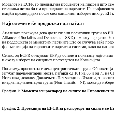
Моделот на ECFR го предвидува процентот на гласови што секој
столчиња потоа би им припаднале на партиите. На графиконите 
имајќи предвид дека после овогодишниот изборен циклус ЕП ќе
Најголемите ќе продолжат да паѓаат
Анализата покажува дека двете главни политички групи во ЕП – 
Alliance of Socialists and Democrats – S&D) – многу веројатно 
на поддршката за мејнстрим партиите што се случува веќе подол
фрагментација на европските партиски системи, како на национ
Сепак, од ECFR очекуваат EPP да остане и понатаму најголема 
и околу изборот на следниот претседател на Комисијата.
Понатаму, прогнозата е дека центристичката група Обновете ја 
загубат парламентарни места, паѓајќи од 101 на 86 и од 71 на 6
Исто така, доколку Движењето Пет ѕвезди во Италија, за коеш
ниедна парламентарна група (Non Inscrits – NI), може да избер
График 1: Моментален распоред на силите во Европскиот п
График 2: Проекција на EFCR за распоредот на силите во Е