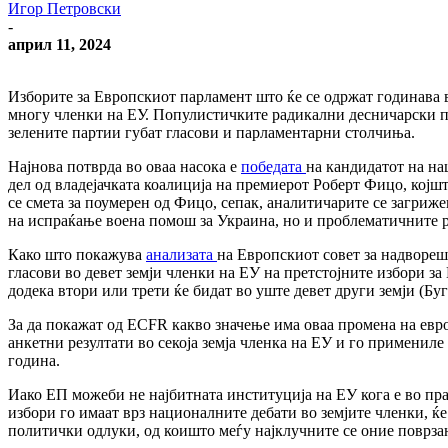
Игор Петровски
-
април 11, 2024
Изборите за Европскиот парламент што ќе се одржат годинава 
многу членки на ЕУ. Популистичките радикални десничарски па
зелените партии губат гласови и парламентарни столчиња.
Најнова потврда во оваа насока е
победата
на кандидатот на на
дел од владејачката коалиција на премиерот Роберт Фицо, којш
се смета за поумерен од Фицо, сепак, аналитичарите се загриж
на испраќање воена помош за Украина, но и проблематичните 
Како што покажува
анализата
на Европскиот совет за надворешн
гласови во девет земји членки на ЕУ на претстојните избори за
додека втори или трети ќе бидат во уште девет други земји (Бу
За да покажат од ECFR какво значење има оваа промена на евро
анкетни резултати во секоја земја членка на ЕУ и го примениле
година.
Иако ЕП можеби не најбитната институција на ЕУ кога е во пр
избори го имаат врз националните дебати во земјите членки, 
политички одлуки, од коишто меѓу најклучните се оние поврзан