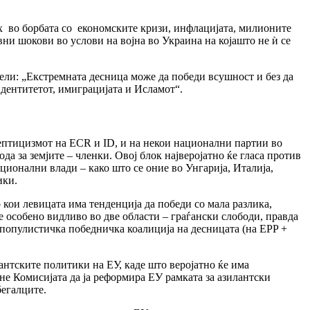
х во борбата со економските кризи, инфлацијата, милионите
ни шокови во услови на војна во Украина на којашто не ѝ се
вели: „Екстремната десница може да победи всушност и без да
дентитетот, имиграцијата и Исламот“.
кептицизмот на ECR и ID, и на некои национални партии во
а за земјите – членки. Овој блок најверојатно ќе гласа против
ационални влади – како што се оние во Унгарија, Италија,
ики.
 кои левицата има тенденција да победи со мала разлика,
е особено видливо во две области – граѓански слободи, правда
 популистичка победничка коалиција на десницата (на EPP +
антските политики на ЕУ, каде што веројатно ќе има
е Комисијата да ја реформира ЕУ рамката за азилантски
бегалците.