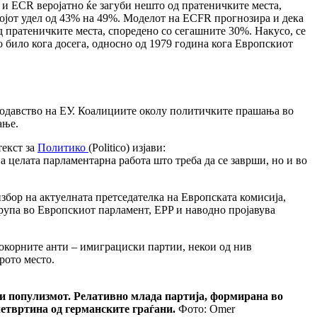
 и ECR веројатно ќе загуби нешто од пратеничките места,
војот удел од 43% на 49%. Моделот на ECFR прогнозира и дека
д пратеничките места, споредено со сегашните 30%. Накусо, се
 било кога досега, односно од 1979 година кога Европскиот
нодавство на ЕУ. Коалициите околу политичките прашања во
ање.
текст за
Политико
(Politico) изјави:
 целата парламентарна работа што треба да се заврши, но и во
збор на актуелната претседателка на Европската комисија,
група во Европскиот парламент, EPP и наводно пројавува
докорните анти – имиграциски партии, некои од нив
рото место.
 и популизмот. Релативно млада партија, формирана во
четвртина од германските граѓани.
Фото: Omer