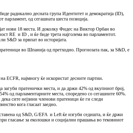
биде радикално десната група Идентитет и демократија (ID),
от парламент, од сегашната шеста позиција.
ојат нови 18 места. И доколку Фидес на Виктор Орбан во
ост RE и ID , и ќе биде трета најголема во парламентот.
ли S&D за првпат во историјата.
 пратеници во Шпанија од претходно. Прогнозата пак, за S&D, е
на ECFR, најмногу ќе искористат десните партии.
да загуби пратенички места, и да држи 42% од вкупниот број,
 54% од парламентарните места, споредено со сегашните 60%.
а дека сите нејзини членови пратеници ќе ги следи
инство кога гласаат заедно.
ставена од S&D, G/EFA и Left ќе изгуби седишта, и ќе држи
 при гласање за еколошки и социјални прашања во тековниот