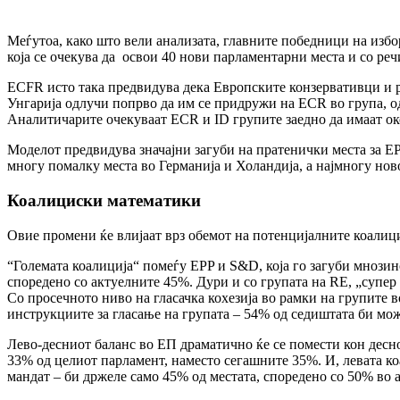
Меѓутоа, како што вели анализата, главните победници на избо
која се очекува да освои 40 нови парламентарни места и со реч
ECFR исто така предвидува дека Европските конзервативци и ре
Унгарија одлучи попрво да им се придружи на ECR во група, одо
Аналитичарите очекуваат ECR и ID групите заедно да имаат ок
Моделот предвидува значајни загуби на пратенички места за EP
многу помалку места во Германија и Холандија, а најмногу нов
Коалициски математики
Овие промени ќе влијаат врз обемот на потенцијалните коалиц
“Големата коалиција“ помеѓу EPP и S&D, која го загуби мнозин
споредено со актуелните 45%. Дури и со групата на RE, „супер
Со просечното ниво на гласачка кохезија во рамки на групите в
инструкциите за гласање на групата – 54% од седиштата би може
Лево-десниот баланс во ЕП драматично ќе се помести кон десно
33% од целиот парламент, наместо сегашните 35%. И, левата к
мандат – би држеле само 45% од местата, споредено со 50% во 