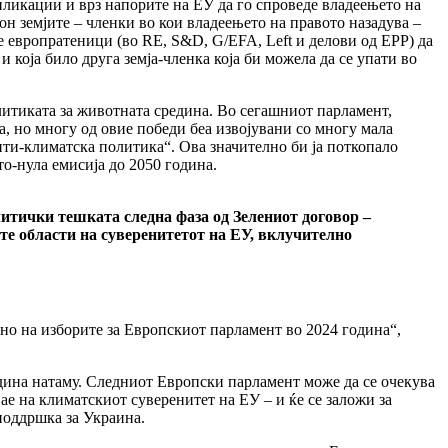
пликации и врз напорите на ЕУ да го спроведе владеењето на
н земјите – членки во кои владеењето на правото назадува –
е европратеници (во RE, S&D, G/EFA, Left и делови од EPP) да
 која било друга земја-членка која би можела да се упати во
литиката за животната средина. Во сегашниот парламент,
, но многу од овие победи беа извојувани со многу мала
анти-климатска политика“. Ова значително би ја поткопало
о-нула емисија до 2050 година.
итички тешката следна фаза од Зелениот договор –
ите области на суверенитетот на ЕУ, вклучително
ено на изборите за Европскиот парламент во 2024 година“,
дина натаму. Следниот Европски парламент може да се очекува
ае на климатскиот суверенитет на ЕУ – и ќе се заложи за
поддршка за Украина.