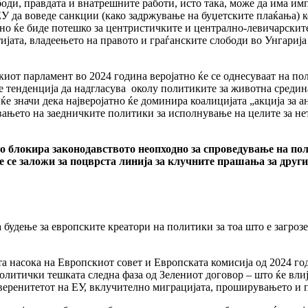
оди, правдата и внатрешните работи, исто така, може да има им
 да воведе санкции (како задржување на буџетските плаќања) ко
атно ќе биде потешко за центристичките и централно-левичарскит
јата, владеењето на правото и граѓанските слободи во Унгарија и
иот парламент во 2024 година веројатно ќе се однесуваат на по
е тенденција да надгласува околу политиките за животна средина
ќе значи дека најверојатно ќе доминира коалицијата „акција за 
ањето на заедничките политики за исполнување на целите за нет
о блокира законодавството неопходно за спроведување на пол
е се заложи за поцврста линија за клучните прашања за друг
а будење за европските креатори на политики за тоа што е загроз
а насока на Европскиот совет и Европската комисија од 2024 го
олитички тешката следна фаза од Зелениот договор – што ќе влиј
уверенитетот на ЕУ, вклучително миграцијата, проширувањето и 