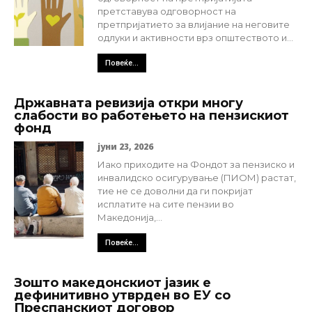
претставува одговорност на
претпријатието за влијание на неговите
одлуки и активности врз општеството и...
Повеќе...
Државната ревизија откри многу
слабости во работењето на пензискиот
фонд
јуни 23, 2026
Иако приходите на Фондот за пензиско и
инвалидско осигурување (ПИОМ) растат,
тие не се доволни да ги покријат
исплатите на сите пензии во
Македонија,...
Повеќе...
Зошто македонскиот јазик е
дефинитивно утврден во ЕУ со
Преспанскиот договор