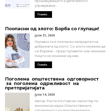
проширувањето и дигиталното
управување...
Повеќе...
Поопасни од злото: Борба со глупаци!
јули 21, 2026
Глупавоста е поопасен непријател на
добрината од злото. Со злото можеме да
се бориме – пред глупавите сме немоќни.
Ништо не можеме кај нив...
Повеќе...
Поголема општествена одговорност
за поголема одржливост на
претпријатијата
јули 14, 2026
Автор: Ристе Костовски, магистер по
економски науки Општествената
одговорност на претпријатијата