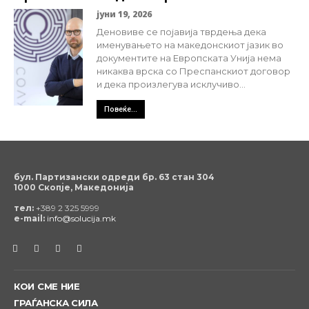
јуни 19, 2026
Деновиве се појавија тврдења дека
именувањето на македонскиот јазик во
документите на Европската Унија нема
никаква врска со Преспанскиот договор
и дека произлегува исклучиво...
Повеќе...
бул. Партизански одреди бр. 63 стан 304
1000 Скопје, Македонија
тел:
+389 2 325 5999
e-mail:
info@solucija.mk
КОИ СМЕ НИЕ
ГРАЃАНСКА СИЛА