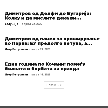
Димитров од Делфи до Бугарија:
Колку и да мислите дека ви...
Солуција
-
април 22, 2026
Димитров од панел за проширување
во Париз: ЕУ предолго ветува, а...
Игор Петровски
-
март 24, 2026
Една година по Кочани: помеѓу
болката и борбата за правда
Игор Петровски
-
март 16, 2026
Повеќе...