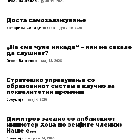
Огнен Вангелов
-
јуни 19, 2026
Доста самозалажување
Катарина Синадиновска
-
јуни 10, 2026
„Не сме чуле никаде“ – или не сакале
да слушнат?
Огнен Вангелов
-
мај 15, 2026
Стратешко управување со
образовниот систем е клучно за
поквалитетни промени
Солуција
-
мај 4, 2026
Димитров заедно со албанскиот
министер Хоџа до земјите членки:
Наше е...
Солуција
-
април 24, 2026