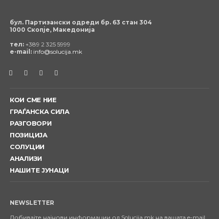
бул. Партизански одреди бр. 63 стан 304
1000 Скопје, Македонија
тел:
+389 2 325 5999
e-mail:
info@solucija.mk
КОИ СМЕ НИЕ
ГРАЃАНСКА СИЛА
РАЗГОВОРИ
ПОЗИЦИЈА
СОЛУЦИИ
АНАЛИЗИ
НАШИТЕ ЈУНАЦИ
NEWSLETTER
Добивајте најнови информации од Solucija.mk на вашата e-mail