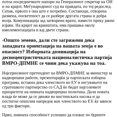
потоа посредничките напори на Генералниот секретар на ОН
и на крајот, Меѓународниот суд на правдата, по тој редослед.
Сепак, првото е она што е потребно. Состаноци, отворена
размена, посветеност да се разбере другата страна и добра
волја. Комуникација зад затворени врати, наместо преку јавни
изјави. На крајот на краиштата, има прашања околу
имплементацијата и кај двете страни.
-Општо земено, дали сте загрижени дека
западната ориентација на вашата земја е во
опасност? Изборната доминација на
десноцентристичката националистичка партија
ВМРО-ДПМНЕ се чини дека укажува на тоа.
Најсериозниот претендент на ВМРО-ДПМНЕ за министер за
надворешни работи, презентирајќи ја партиската изборна
програма, истакна дека членството во ЕУ и негувањето на
стратешкото партнерство со САД ќе бидат најголемите
приоритети на нивната надворешна политика. Дали новата
влада ќе може да се движи во вистинската насока и да
постигне опиплив напредок кон членството во ЕУ, ќе зависи
од три фактори.
Прво, нивната способност успешно да пловат по бурните