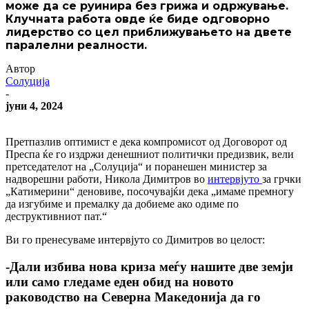
може да се руинира без грижа и одржување.
Клучната работа овде ќе биде одговорно
лидерство со цел приближувањето на двете
паралелни реалности.
Автор
Солуција
-
јуни 4, 2024
Претпазлив оптимист e дека компромисот од Договорот од
Преспа ќе го издржи денешниот политички предизвик, вели
претседателот на „Солуција“ и поранешен министер за
надворешни работи, Никола Димитров во
интервјуто
за грчки
„Катимерини“ деновиве, посочувајќи дека „имаме премногу
да изгубиме и премалку да добиеме ако одиме по
деструктивниот пат.“
Ви го пренесуваме интервјуто со Димитров во целост:
-Дали избива нова криза меѓу нашите две земји
или само гледаме еден обид на новото
раководство на Северна Македонија да го