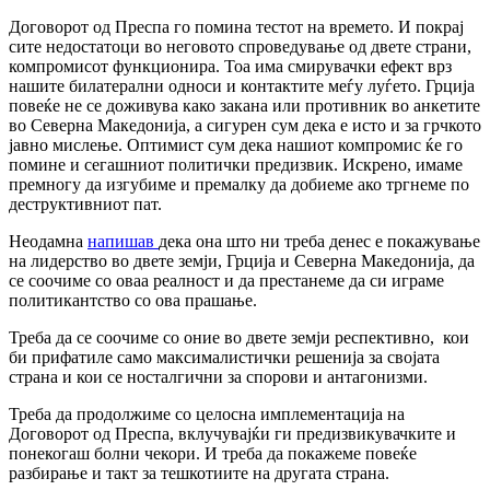
Договорот од Преспа го помина тестот на времето. И покрај
сите недостатоци во неговото спроведување од двете страни,
компромисот функционира. Тоа има смирувачки ефект врз
нашите билатерални односи и контактите меѓу луѓето. Грција
повеќе не се доживува како закана или противник во анкетите
во Северна Македонија, а сигурен сум дека е исто и за грчкото
јавно мислење. Оптимист сум дека нашиот компромис ќе го
помине и сегашниот политички предизвик. Искрено, имаме
премногу да изгубиме и премалку да добиеме ако тргнеме по
деструктивниот пат.
Неодамна
напишав
дека она што ни треба денес е покажување
на лидерство во двете земји, Грција и Северна Македонија, да
се соочиме со оваа реалност и да престанеме да си играме
политикантство со ова прашање.
Треба да се соочиме со оние во двете земји респективно, кои
би прифатиле само максималистички решенија за својата
страна и кои се носталгични за спорови и антагонизми.
Треба да продолжиме со целосна имплементација на
Договорот од Преспа, вклучувајќи ги предизвикувачките и
понекогаш болни чекори. И треба да покажеме повеќе
разбирање и такт за тешкотиите на другата страна.