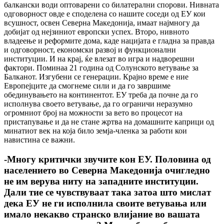
балкански води оптоварени со билатерални спорови. Нивната
одговорност овде е споделена со нашите соседи од ЕУ кои
всушност, освен Северна Македонија, имаат најмногу да
добијат од нејзиниот европски успех. Второ, нивното
владеење и реформите дома, каде нацијата е гладна за правда
и одговорност, економски развој и функционални
институции. И на крај, ќе влезат во игра и надворешни
фактори. Поминаа 21 година од Солунското ветување за
Балканот. Изгубени се генерации. Крајно време е ние
Европејците да смогнеме сили и да го завршиме
обединувањето на континентот. ЕУ треба да почне да го
исполнува своето ветување, да го ограничи неразумно
огромниот број на можности за вето во процесот на
пристапување и да не стане жртва на домашните каприци од
минатиот век на која било земја-членка за работи кои
навистина се важни.
-Многу критички звучите кон ЕУ. Половина од
населението во Северна Македонија очигледно
не им верува ниту на западните институции.
Дали тие се чувствуваат така затоа што мислат
дека ЕУ не ги исполнила своите ветувања или
имало некакво странско влијание во вашата