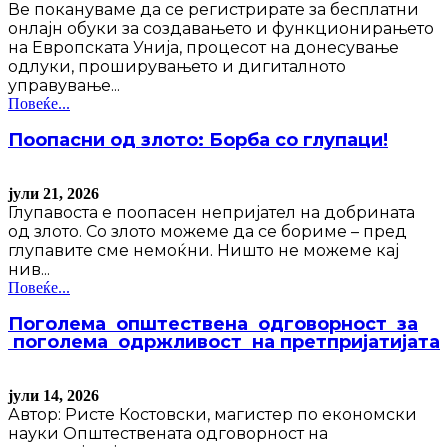
Ве покануваме да се регистрирате за бесплатни
онлајн обуки за создавањето и функционирањето
на Европската Унија, процесот на донесување
одлуки, проширувањето и дигиталното
управување...
Повеќе...
Поопасни од злото: Борба со глупаци!
јули 21, 2026
Глупавоста е поопасен непријател на добрината
од злото. Со злото можеме да се бориме – пред
глупавите сме немоќни. Ништо не можеме кај
нив...
Повеќе...
Поголема општествена одговорност за
поголема одржливост на претпријатијата
јули 14, 2026
Автор: Ристе Костовски, магистер по економски
науки Општествената одговорност на