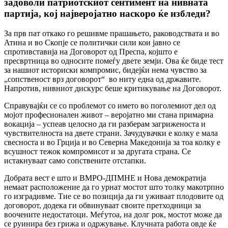
задоволи патриотскиот сентимент на нивната
партија, кој најверојатно наскоро ќе избледи?
За прв пат откако го решивме прашањето, раководствата и во
Атина и во Скопје се политички сили кои јавно се
спротивставија на Договорот од Преспа, којшто е
пресвртница во односите помеѓу двете земји. Ова ќе биде тест
за нашиот историски компромис, бидејќи нема чувство за
„сопственост врз договорот“ во ниту една од државите.
Напротив, нивниот дискурс беше критикување на Договорот.
Справувајќи се со проблемот со името во поголемиот дел од
мојот професионален живот – веројатно ми стана примарна
вокација – успеав целосно да ги разберам загриженоста и
чувствителноста на двете страни. Зачудувачки е колку е мала
свесноста и во Грција и во Северна Македонија за тоа колку е
всушност тежок компромисот и за другата страна. Се
истакнуваат само сопствените отстапки.
Добрата вест е што и ВМРО-ДПМНЕ и Нова демократија
немаат расположение да го урнат мостот што толку макотрпно
го изградивме. Тие се во позиција да ги уживаат плодовите од
договорот, додека ги обвинуваат своите претходници за
воочените недостатоци. Меѓутоа, на долг рок, мостот може да
се руинира без грижа и одржување. Клучната работа овде ќе