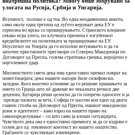
внатрешна политика? Многу беше зборувано за
улогата на Русија, Србија и Унгарија.
Всушност, полошо е од тоа. Во една неодамнешна анкета,
само околу една третина од луѓето веруваат дека ЕУ е
сериозна во врска со проширувањето. Странското влијание
секако игра улога, но клучната причина е изгубениот
кредибилитет на политиката за проширување на ЕУ.
Неуспехот на Унијата да го исполни ветувањето и да ги
започне пристапните преговори со Северна Македонија по
Договорот од Преспа, голема стратешка грешка, веројатно е
најголемиот удар.
Мнозинството смета дека има едноставно премал поврат на
инвестицијата; дека нашите напори биле сизифовски,
залудни. Кога конечно успеавме да го решиме прашањето за
името со Грција што нѐ држеше во чекалната речиси две
децении, Бугарија реши целосно да ги попречи односите и ја
презеде палката за вета. Софија се насочи кон еден од двата
главни столба на Договорот од Преспа, нашиот македонски
јазик и идентитет – како израз на нашето право на
самоопределување – со што само ја влоши ситуацијата.
Чувството дека ова е едноставно премногу за да се издржи е
голем дел од тековниот контекст во нашето општество.
Граѓаните се чувствуваат изневерени.