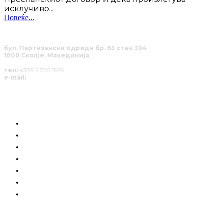
исклучиво...
Повеќе...
бул. Партизански одреди бр. 63 стан 304
1000 Скопје, Македонија
тел:
+389 2 325 5999
e-mail:
info@solucija.mk
КОИ СМЕ НИЕ
ГРАЃАНСКА СИЛА
РАЗГОВОРИ
ПОЗИЦИЈА
СОЛУЦИИ
АНАЛИЗИ
НАШИТЕ ЈУНАЦИ