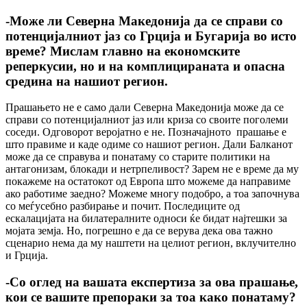
-Може ли Северна Македонија да се справи со
потенцијалниот јаз со Грција и Бугарија во исто
време? Мислам главно на економските
реперкусии, но и на комплицираната и опасна
средина на нашиот регион.
Прашањето не е само дали Северна Македонија може да се
справи со потенцијалниот јаз или криза со своите поголеми
соседи. Одговорот веројатно е не. Позначајното прашање е
што правиме и каде одиме со нашиот регион. Дали Балканот
може да се справува и понатаму со старите политики на
антагонизам, блокади и нетрпеливост? Зарем не е време да му
покажеме на остатокот од Европа што можеме да направиме
ако работиме заедно? Можеме многу подобро, а тоа започнува
со меѓусебно разбирање и почит. Последиците од
ескалацијата на билатералните односи ќе бидат најтешки за
мојата земја. Но, погрешно е да се верува дека ова тажно
сценарио нема да му наштети на целиот регион, вклучително
и Грција.
-Со оглед на вашата експертиза за ова прашање,
кои се вашите препораки за тоа како понатаму?