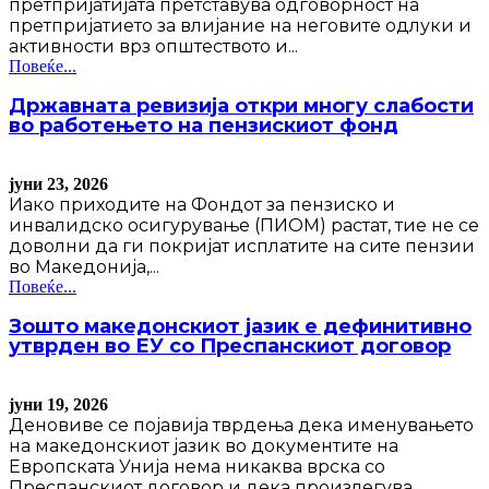
претпријатијата претставува одговорност на
претпријатието за влијание на неговите одлуки и
активности врз општеството и...
Повеќе...
Државната ревизија откри многу слабости
во работењето на пензискиот фонд
јуни 23, 2026
Иако приходите на Фондот за пензиско и
инвалидско осигурување (ПИОМ) растат, тие не се
доволни да ги покријат исплатите на сите пензии
во Македонија,...
Повеќе...
Зошто македонскиот јазик е дефинитивно
утврден во ЕУ со Преспанскиот договор
јуни 19, 2026
Деновиве се појавија тврдења дека именувањето
на македонскиот јазик во документите на
Европската Унија нема никаква врска со
Преспанскиот договор и дека произлегува