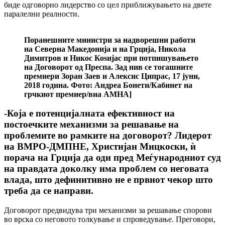
биде одговорно лидерство со цел приближувањето на двете
паралелни реалности.
Поранешните министри за надворешни работи
на Северна Македонија и на Грција, Никола
Димитров и Никос Коѕијас при потпишувањето
на Договорот од Преспа. Зад нив се тогашните
премиери Зоран Заев и Алексис Ципрас, 17 јуни,
2018 година. Фото: Андреа Бонети/Кабинет на
грчкиот премиер/виа АМНА]
-Која е потенцијалната ефективност на
постоечките механизми за решавање на
проблемите во рамките на договорот? Лидерот
на ВМРО-ДМПНЕ, Христијан Мицкоски, ѝ
порача на Грција да оди пред Меѓународниот суд
на правдата доколку има проблем со неговата
влада, што дефинитивно не е првиот чекор што
треба да се направи.
Договорот предвидува три механизми за решавање спорови
во врска со неговото толкување и спроведување. Преговори,