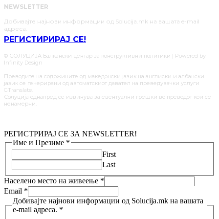
NEWSLETTER
Добивајте најнови информации од Solucija.mk на вашата e-mail
адреса.
РЕГИСТИРИРАЈ СЕ!
© СОЛУЦИЈА Балкански центар за конструктивни политики | Powered by
Infinity Design
Преводите на содржините од македонски јазик на англиски и албански
јазик се генерирани од автоматскиот давател на преведувачки услуги
GTranslate.
Солуција однапред се извинува за евентуални грешки во преводот кои се
ненамерни.
РЕГИСТРИРАЈ СЕ ЗА NEWSLETTER!
Име и Презиме
*
First
Last
Населено место на живеење
*
Email
*
Добивајте најнови информации од Solucija.mk на вашата
e-mail адреса.
*