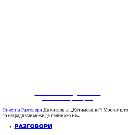
СОЛУЦИЈА
балкански центар за
конструктивни политики
Почетна
Разговори
Димитров за „Катимерини“: Мостот што
го изградивме може да падне ако не...
РАЗГОВОРИ