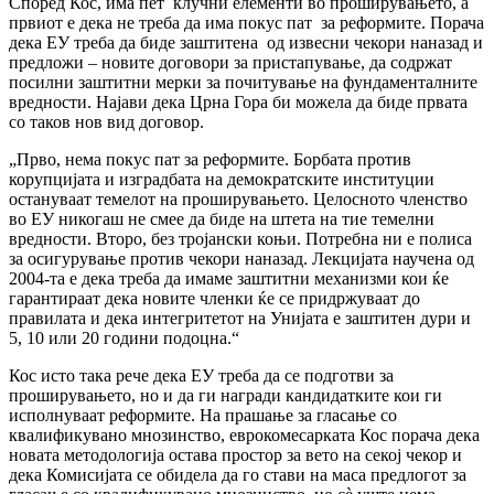
Според Кос, има пет клучни елементи во проширувањето, а
првиот е дека не треба да има покус пат за реформите. Порача
дека ЕУ треба да биде заштитена од извесни чекори наназад и
предложи – новите договори за пристапување, да содржат
посилни заштитни мерки за почитување на фундаменталните
вредности. Најави дека Црна Гора би можела да биде првата
со таков нов вид договор.
„Прво, нема покус пат за реформите. Борбата против
корупцијата и изградбата на демократските институции
остануваат темелот на проширувањето. Целосното членство
во ЕУ никогаш не смее да биде на штета на тие темелни
вредности. Второ, без тројански коњи. Потребна ни е полиса
за осигурување против чекори наназад. Лекцијата научена од
2004-та е дека треба да имаме заштитни механизми кои ќе
гарантираат дека новите членки ќе се придржуваат до
правилата и дека интегритетот на Унијата е заштитен дури и
5, 10 или 20 години подоцна.“
Кос исто така рече дека ЕУ треба да се подготви за
проширувањето, но и да ги награди кандидатките кои ги
исполнуваат реформите. На прашање за гласање со
квалификувано мнозинство, еврокомесарката Кос порача дека
новата методологија остава простор за вето на секој чекор и
дека Комисијата се обидела да го стави на маса предлогот за