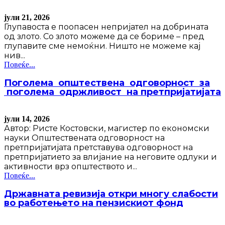
јули 21, 2026
Глупавоста е поопасен непријател на добрината
од злото. Со злото можеме да се бориме – пред
глупавите сме немоќни. Ништо не можеме кај
нив...
Повеќе...
Поголема општествена одговорност за
поголема одржливост на претпријатијата
јули 14, 2026
Автор: Ристе Костовски, магистер по економски
науки Општествената одговорност на
претпријатијата претставува одговорност на
претпријатието за влијание на неговите одлуки и
активности врз општеството и...
Повеќе...
Државната ревизија откри многу слабости
во работењето на пензискиот фонд