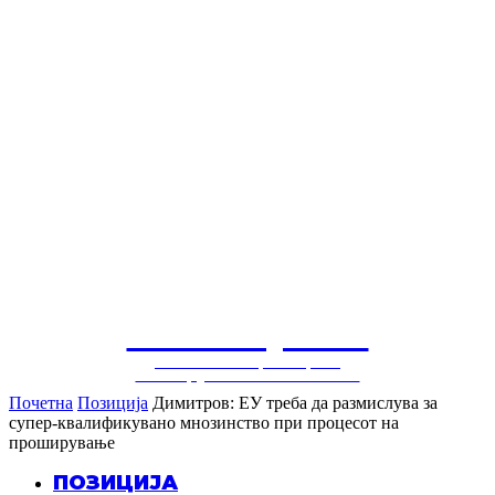
СОЛУЦИЈА
балкански центар за
конструктивни политики
Почетна
Позиција
Димитров: ЕУ треба да размислува за
супер-квалификувано мнозинство при процесот на
проширување
ПОЗИЦИЈА