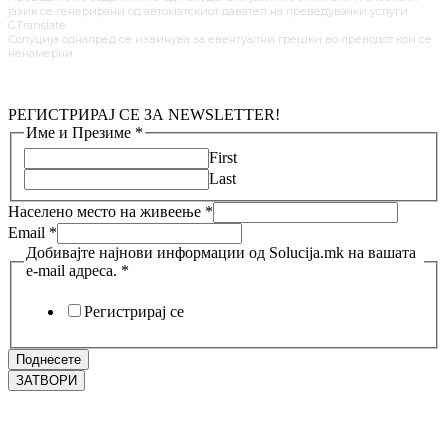
јазик се генерирани од автоматскиот давател на преведувачки услуги
GTranslate.
Солуција однапред се извинува за евентуални грешки во преводот кои се
ненамерни.
РЕГИСТРИРАЈ СЕ ЗА NEWSLETTER!
Име и Презиме
*
First
Last
Населено место на живеење
*
Email
*
Добивајте најнови информации од Solucija.mk на вашата
e-mail адреса.
*
Регистрирај се
Поднесете
ЗАТВОРИ