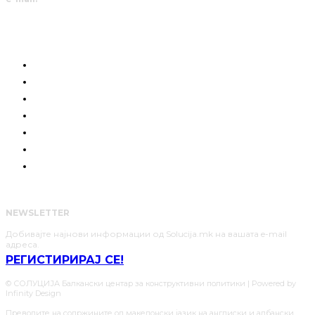
КОИ СМЕ НИЕ
ГРАЃАНСКА СИЛА
РАЗГОВОРИ
ПОЗИЦИЈА
СОЛУЦИИ
АНАЛИЗИ
НАШИТЕ ЈУНАЦИ
NEWSLETTER
Добивајте најнови информации од Solucija.mk на вашата e-mail
адреса.
РЕГИСТИРИРАЈ СЕ!
© СОЛУЦИЈА Балкански центар за конструктивни политики | Powered by
Infinity Design
Преводите на содржините од македонски јазик на англиски и албански