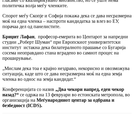
гласање со квалификувано мнозинство, но сѐ уште нема
политичка волја меѓу членките.
Спорот меѓу Скопје и Софија покажа дека се дава несразмерна
моќ на една членка – наспроти кандидатка за влез во ЕУ,
порачаа дел од панелистите.
Бриџит Лафан
, професор-емерита во Центарот за напредни
студии „Роберт Шуман“ при Европскиот универзитетски
институт истакна дека билатералното прашање со Бугарија
сосема неоправдано стана вградено во самиот процес на
проширување.
„Мислам дека тоа е крајно нездраво, некорисно и овозможува
ситуација, каде што се дава несразмерна моќ на една земја
членка во однос на земја кандидат.“
Конференцијата со назив
„Два чекори напред, еден чекор
назад?“
се одржа на 13 февруари во естонската метропола, во
организација на
Меѓународниот центар за одбрана и
безбедност (
ICDS).