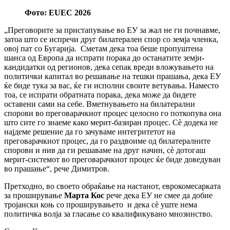
Фото: EUEC 2026
„Преговорите за пристапување во ЕУ за жал не ги почнавме,
затоа што се испречи друг билатерален спор со земја членка,
овој пат со Бугарија. Сметам дека тоа беше пропуштена
шанса од Европа да испрати порака до останатите земји-
кандидатки од регионов, дека сепак вреди вложувањето на
политички капитал во решавање на тешки прашања, дека ЕУ
ќе биде тука за вас, ќе ги исполни своите ветувања. Наместо
тоа, се испрати обратната порака, дека може да бидете
оставени сами на себе. Вметнувањето на билатерални
спорови во преговарачкиот процес целосно го поткопува она
што сите го знаеме како мерит-базиран процес. Сѐ додека не
најдеме решение да го зачуваме интегритетот на
преговарачкиот процес, да го раздвоиме од билатералните
спорови и нив да ги решаваме на друг начин, сѐ дотогаш
мерит-системот во преговарачкиот процес ќе биде доведуван
во прашање“, рече Димитров.
Претходно, во своето обраќање на настанот, еврокомесарката
за проширување
Марта Кос
рече дека ЕУ не смее да добие
тројански коњ со проширувањето и дека сѐ уште нема
политичка волја за гласање со квалификувано мнозинство.