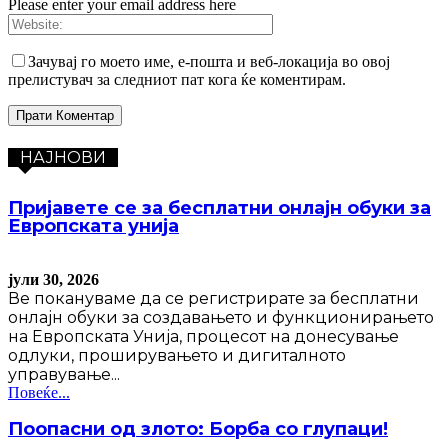
Please enter your email address here
Зачувај го моето име, е-пошта и веб-локација во овој
прелистувач за следниот пат кога ќе коментирам.
НАЈНОВИ
Пријавете се за бесплатни онлајн обуки за
Европската унија
јули 30, 2026
Ве покануваме да се регистрирате за бесплатни
онлајн обуки за создавањето и функционирањето
на Европската Унија, процесот на донесување
одлуки, проширувањето и дигиталното
управување...
Повеќе...
Поопасни од злото: Борба со глупаци!