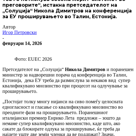
преговорите“, истакна претседателот на
„Солуција“ Никола Димитров на конференција
за ЕУ проширувањето во Талин, Естонија.
Автор
Игор Петровски
-
февруари 14, 2026
Фото: EUEC 2026
Претседателот на „Солуција“
Никола Димитров
и поранешен
министер за надворешни порача од конференција во Талин,
Естонија, дека ЕУ треба да размислува за некаков вид супер
квалификувано мнозинство при процесот на одлучување за
проширувањето.
„Постојат толку многу нијанси на сиво помеѓу целосната
едногласност и гласање со квалификувано мнозинство во
преодните фази на проширувањето. Поранешниот
италијански премиер Енрико Лета предложи – зошто да
немаме супер квалификувано мнозинство, каде што, ако
сакате да блокирате одлука за проширување, ќе треба да
најдете уште две земји членки да ве поддржат? Значи,