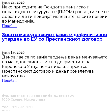
јуни 23, 2026
Иако приходите на Фондот за пензиско и
инвалидско осигурување (ПИОМ) растат, тие не се
доволни да ги покријат исплатите на сите пензии
во Македонија,...
Повеќе...
Зошто македонскиот јазик е дефинитивно
утврден во ЕУ со Преспанскиот договор
јуни 19, 2026
Деновиве се појавија тврдења дека именувањето
на македонскиот јазик во документите на
Европската Унија нема никаква врска со
Преспанскиот договор и дека произлегува
исклучиво...
Повеќе...
бул. Партизански одреди бр. 63 стан 304
1000 Скопје, Македонија
тел:
+389 2 325 5999
e-mail:
info@solucija.mk