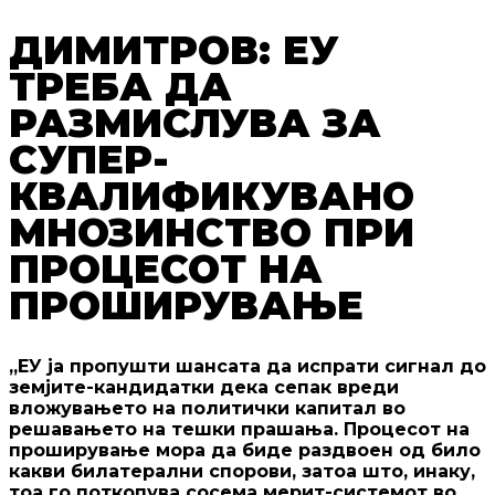
ДИМИТРОВ: ЕУ
ТРЕБА ДА
РАЗМИСЛУВА ЗА
СУПЕР-
КВАЛИФИКУВАНО
МНОЗИНСТВО ПРИ
ПРОЦЕСОТ НА
ПРОШИРУВАЊЕ
„ЕУ ја пропушти шансата да испрати сигнал до
земјите-кандидатки дека сепак вреди
вложувањето на политички капитал во
решавањето на тешки прашања. Процесот на
проширување мора да биде раздвоен од било
какви билатерални спорови, затоа што, инаку,
тоа го поткопува сосема мерит-системот во