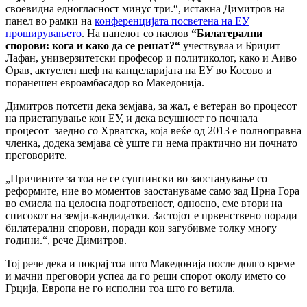
своевидна едногласност минус три.“, истакна Димитров на
панел во рамки на
конференцијата посветена на ЕУ
проширувањето
. На панелот со наслов
“Билатерални
спорови: кога и како да се решат?“
учествуваа и Бриџит
Лафан, универзитетски професор и политиколог, како и Аиво
Орав, актуелен шеф на канцеларијата на ЕУ во Косово и
поранешен евроамбасадор во Македонија.
Димитров потсети дека земјава, за жал, е ветеран во процесот
на пристапување кон ЕУ, и дека всушност го почнала
процесот заедно со Хрватска, која веќе од 2013 е полноправна
членка, додека земјава сѐ уште ги нема практично ни почнато
преговорите.
„Причините за тоа не се суштински во заостанување со
реформите, ние во моментов заостануваме само зад Црна Гора
во смисла на целосна подготвеност, односно, сме втори на
списокот на земји-кандидатки. Застојот е првенствено поради
билатерални спорови, поради кои загубивме толку многу
години.“, рече Димитров.
Тој рече дека и покрај тоа што Македонија после долго време
и мачни преговори успеа да го реши спорот околу името со
Грција, Европа не го исполни тоа што го ветила.