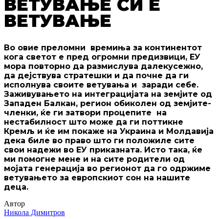
ВЕТУВАЊЕ СИ Е
ВЕТУВАЊЕ
Во овие преломни времиња за континентот
кога светот е пред огромни предизвици, ЕУ
мора повторно да размислува далекусежно,
да дејствува стратешки и да почне да ги
исполнува своите ветувања и заради себе.
Заживувањето на интеграцијата на земјите од
Западен Балкан, регион обиколен од земјите-
членки, ќе ги затвори процепите на
нестабилност што може да ги поттикне
Кремљ и ќе им покаже на Украина и Молдавија
дека биле во право што ги положиле сите
свои надежи во ЕУ приказната. Исто така, ќе
ми помогне мене и на сите родители од
мојата генерација во регионот да го одржиме
ветувањето за европскиот сон на нашите
деца.
Автор
Никола Димитров