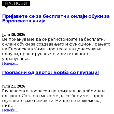
НАЈНОВИ
Пријавете се за бесплатни онлајн обуки за
Европската унија
јули 30, 2026
Ве покануваме да се регистрирате за бесплатни
онлајн обуки за создавањето и функционирањето
на Европската Унија, процесот на донесување
одлуки, проширувањето и дигиталното
управување...
Повеќе...
Поопасни од злото: Борба со глупаци!
јули 21, 2026
Глупавоста е поопасен непријател на добрината
од злото. Со злото можеме да се бориме – пред
глупавите сме немоќни. Ништо не можеме кај
нив...
Повеќе...