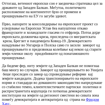
Оттогаш, ветениот европски сон е заедничка стратешка цел за
државите од Западен Балкан. Меѓутоа, политичкото
расположение на континентот брзо се промени и
проширувањето на ЕУ го загуби здивот.
Прво, напорите за консолидирање на европскиот проект со
усвојување на Европски Устав беа напуштени откако
француските и холандските гласачи го отфрлија. Потоа дојде
европската должничка криза, проследена со мигрантската
криза, Брегзит и пандемијата Ковид-19. Демократското
назадување во Унгарија и Полска само го засили заморот од
проширувањето и предизвикаа колебање кај некои од старите
земји-членки околу придобивките од понатамошното
проширување.
Да бидеме фер, ниту земјите од Западен Балкан не помогнаа
баш многу во случајов. Заморот од проширувањето во Унијата
беше проследен со замор од спроведување реформи кај
земјите кандидати. Додека транспонирањето на европските
норми и стандарди во домашното законодавство напредуваше
со стабилно темпо, клиентелистичките партиски политики и
распространетата корупција ги поткопаа демократските
институции на земјите од регионот сместени во сивата зона
помеѓу демократијата и автократијата од страна на
Фридом
Хаус
.