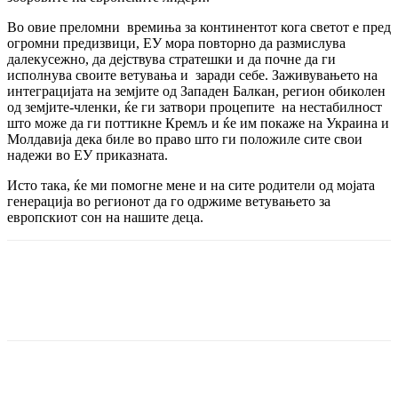
Во овие преломни времиња за континентот кога светот е пред
огромни предизвици, ЕУ мора повторно да размислува
далекусежно, да дејствува стратешки и да почне да ги
исполнува своите ветувања и заради себе. Заживувањето на
интеграцијата на земјите од Западен Балкан, регион обиколен
од земјите-членки, ќе ги затвори процепите на нестабилност
што може да ги поттикне Кремљ и ќе им покаже на Украина и
Молдавија дека биле во право што ги положиле сите свои
надежи во ЕУ приказната.
Исто така, ќе ми помогне мене и на сите родители од мојата
генерација во регионот да го одржиме ветувањето за
европскиот сон на нашите деца.