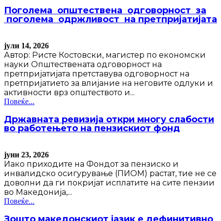
Поголема општествена одговорност за
поголема одржливост на претпријатијата
јули 14, 2026
Автор: Ристе Костовски, магистер по економски
науки Општествената одговорност на
претпријатијата претставува одговорност на
претпријатието за влијание на неговите одлуки и
активности врз општеството и...
Повеќе...
Државната ревизија откри многу слабости
во работењето на пензискиот фонд
јуни 23, 2026
Иако приходите на Фондот за пензиско и
инвалидско осигурување (ПИОМ) растат, тие не се
доволни да ги покријат исплатите на сите пензии
во Македонија,...
Повеќе...
Зошто македонскиот јазик е дефинитивно