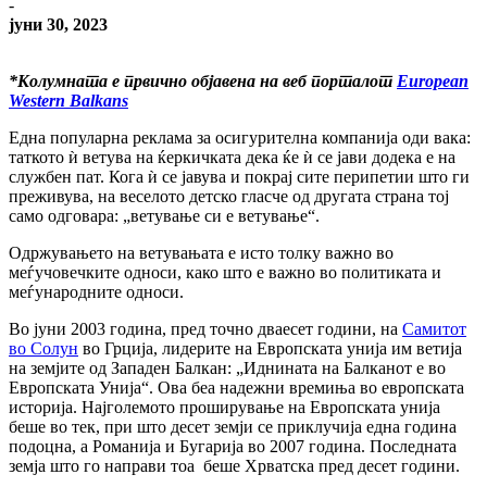
-
јуни 30, 2023
*Колумната е првично објавена на веб порталот
European
Western Balkans
Една популарна реклама за осигурителна компанија оди вака:
таткото ѝ ветува на ќеркичката дека ќе ѝ се јави додека е на
службен пат. Кога ѝ се јавува и покрај сите перипетии што ги
преживува, на веселото детско гласче од другата страна тој
само одговара: „ветување си е ветување“.
Одржувањето на ветувањата е исто толку важно во
меѓучовечките односи, како што е важно во политиката и
меѓународните односи.
Во јуни 2003 година, пред точно дваесет години, на
Самитот
во Солун
во Грција, лидерите на Европската унија им ветија
на земјите од Западен Балкан: „Иднината на Балканот е во
Европската Унија“. Ова беа надежни времиња во европската
историја. Најголемото проширување на Европската унија
беше во тек, при што десет земји се приклучија една година
подоцна, а Романија и Бугарија во 2007 година. Последната
земја што го направи тоа беше Хрватска пред десет години.