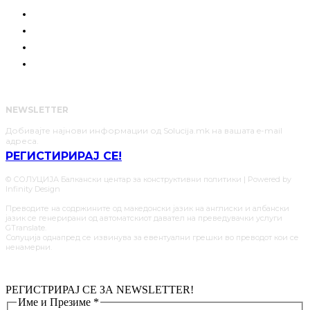
ПОЗИЦИЈА
СОЛУЦИИ
АНАЛИЗИ
НАШИТЕ ЈУНАЦИ
NEWSLETTER
Добивајте најнови информации од Solucija.mk на вашата e-mail
адреса.
РЕГИСТИРИРАЈ СЕ!
© СОЛУЦИЈА Балкански центар за конструктивни политики | Powered by
Infinity Design
Преводите на содржините од македонски јазик на англиски и албански
јазик се генерирани од автоматскиот давател на преведувачки услуги
GTranslate.
Солуција однапред се извинува за евентуални грешки во преводот кои се
ненамерни.
РЕГИСТРИРАЈ СЕ ЗА NEWSLETTER!
Име и Презиме
*