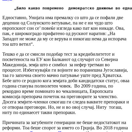
„Било какво повремено  демократско движење во една
Едноставно, Унијата има премалку со што да се пофали две
децении од Солунското ветување, па не е ни чудо што
европскиот сон се’ повеќе изгледа како пат кон никаде. Ова,
пак, е широкоградо прифатено од рускиот наратив: „На
Западот не може да му се верува и никогаш нема да испорача
тоа што ветил“.
Тешко е да се смисли подобар тест за кредибилитетот и
посветеноста на ЕУ кон Балканот од случајот со Северна
Македонија, земја што е симбол за нефер третман во
процесот. Избегнувајќи ги војните во поранешна Југославија,
таа го започна своето мачно патување уште пред Хрватска.
Бебе што се родило кога земјата доби кандидатски статус, оваа
година станува полнолетен човек. Во 2009 година, по
рекордно време поминато во чекалницата, Европската
комисија препорача почеток на преговорите за членство.
Досега земјите-членки секогаш ги следеа ваквите препораки и
се отвораа преговори. Но, не и во овој случај. Ниту тогаш,
ниту по единаесет такви препораки.
Причината за загубените генерации не беше недостатокот на
реформи. Тоа беше спорот за името со Грција. Во 2018 година