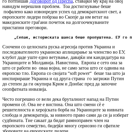
го потпишав
Договорот од Преспа
, ставајќи му крај на овој
навидум нерешлив проблем. Тоа достигнување беше
пофалено како извонреден успех од демократскиот свет, а
европските лидери побрзаа во Скопје да им ветат на
македонските граѓани почеток на долгоочекуваните
пристапни преговори.
„Сепак, историската шанса беше пропуштена. ЕУ го п
Соочени со целосната руска агресија против Украина и
последователното украинско аплицирање за членство во ЕУ,
клубот даде уште едно ветување, давајќи им кандидатура на
Украинците и Молдавија. Навистина, Европа е сето она за
што се работи во оваа војна, не само затоа што се одвива на
европско тло. Европа со својата “soft power“ беше таа што ја
инспирираше Украина и од друга страна го загрижи Путин
до степен да ги окупира Крим и Донбас пред да започне
сеопфатната инвазија.
Често погрешно се вели дека бруталниот напад на Путин
промени сè. Ова не е вистина. Она што смени сè е
решителноста и херојската борба на Украинците за нивната
слобода и демократија, за нивното право сами да си ја изберат
судбината. Тие сакаат да бидат рамноправен член на
европското семејство, бидејќи многу сериозно ги сфатиле
зборовите на европските лидери.