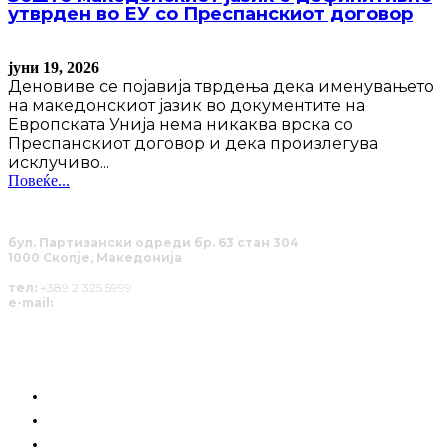
утврден во ЕУ со Преспанскиот договор
јуни 19, 2026
Деновиве се појавија тврдења дека именувањето
на македонскиот јазик во документите на
Европската Унија нема никаква врска со
Преспанскиот договор и дека произлегува
исклучиво...
Повеќе...
бул. Партизански одреди бр. 63 стан 304
1000 Скопје, Македонија
тел:
+389 2 325 5999
e-mail:
info@solucija.mk
КОИ СМЕ НИЕ
ГРАЃАНСКА СИЛА
РАЗГОВОРИ