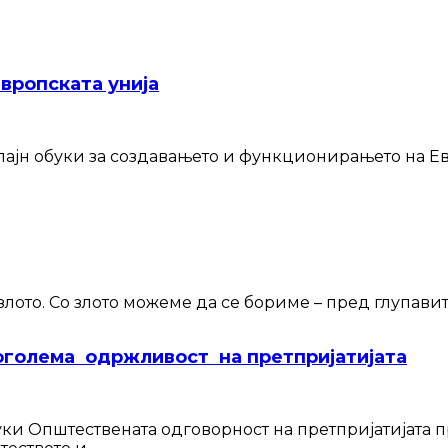
Европската унија
лајн обуки за создавањето и функционирањето на Ев
злото. Со злото можеме да се бориме – пред глупавит
голема одржливост на претпријатијата
уки Општествената одговорност на претпријатијата п