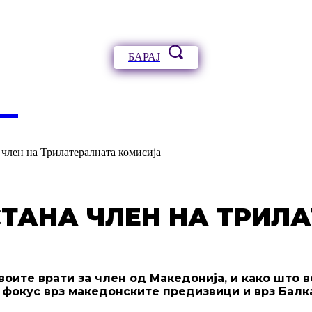
БАРАЈ
А
член на Трилатералната комисија
ТАНА ЧЛЕН НА ТРИЛ
воите врати за член од Македонија, и како што в
фокус врз македонските предизвици и врз Балк