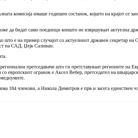
ната комисија имаше годишен состанок, којшто на крајот се зао
може да бидат само поединци коишто не извршуваат актуелна др
ако што е на пример случајот со актуелниот државен секретар н
ст на САД, Џејк Саливан.
та.
а регионални претседавачи што ги претставуваат регионите на Е
 со европскиот огранок е Аксел Вебер, претседател на швајцарс
а медиумите.
има 184 членови, а Никола Димитров е прв и засега единствен чл