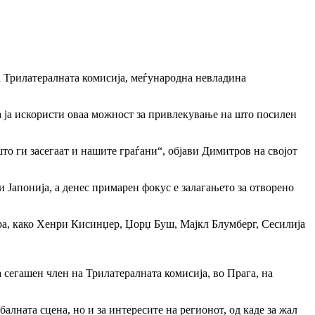
на Трилатералната комисија, меѓународна невладина
да ја искористи оваа можност за привлекување на што посилен
што ги засегаат и нашите граѓани“, објави Димитров на својот
 Јапонија, а денес примарен фокус е залагањето за отворено
ра, како Хенри Кисинџер, Џорџ Буш, Мајкл Блумберг, Сесилија
сегашен член на Трилатералната комисија, во Прага, на
алната сцена, но и за интересите на регионот, од каде за жал