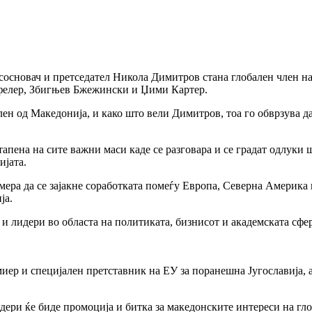
от сосновач и претседател Никола Димитров стана глобален член 
кфелер, Збигњев Бжежински и Џими Картер.
член од Македонија, и како што вели Димитров, тоа го обврзува 
апена на сите важни маси каде се разговара и се градат одлуки 
ијата.
ера да се зајакне соработката помеѓу Европа, Северна Америка и
ја.
и лидери во областа на политиката, бизнисот и академската сфе
р и специјален претставник на ЕУ за поранешна Југославија, а 
ери ќе биде промоција и битка за македонските интереси на глоб