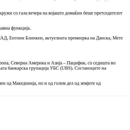
кружи со гала вечера на којашто домаќин беше претседателот
жавна функција.
а САД, Ентони Блинкен, актуелната премиерка на Данска, Мете
вропа, Северна Америка и Азија – Пацифик, со седишта во
ката банкарска групација УБС (UBS). Состаноците на
ен од Македонија, но и од голем дел од земјите од