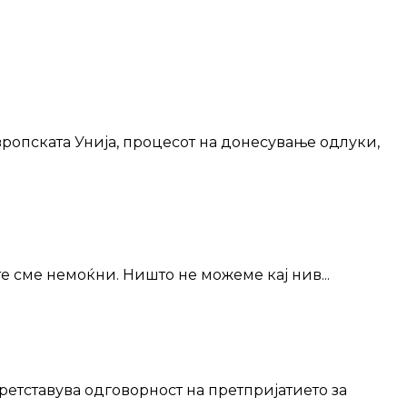
ропската Унија, процесот на донесување одлуки,
е сме немоќни. Ништо не можеме кај нив...
ретставува одговорност на претпријатието за