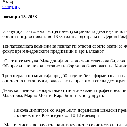
Автор
Солуција
-
ноември 13, 2023
„Солуција„ со голема чест ја известува јавноста дека нејзини
организација основана во 1973 година од страна на Дејвид Ро
Трилатералната комисија за првпат ги отвори своите врати за 
фокус врз македонските предизвици и врз Балканот.
„Светот се менува. Македонија мора достоинствено да биде заст
ФБ профил по повод неговиот избор за глобален член на Комис
Трилатералната комисија пред 50 години била формирана со нам
општество и економија, владеење на правото и силна демократи
Денеска членови се најистакнатите и докажани професионалци 
Малстром, Марио Монти, Карл Билт и многу други.
Никола Димитров со Карл Билт, поранешен шведски премие
состанокот на Комисијата од 10-12 ноември
„Мојата мисија во рамките на ангажманот со овие истакнати лид