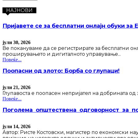
НАЈНОВИ
Пријавете се за бесплатни онлајн обуки за 
јули 30, 2026
Ве покануваме да се регистрирате за бесплатни он
проширувањето и дигиталното управување...
Повеќе...
Поопасни од злото: Борба со глупаци!
јули 21, 2026
Глупавоста е поопасен непријател на добрината од 
Повеќе...
Поголема општествена одговорност за по
јули 14, 2026
Автор: Ристе Костовски, магистер по економски на