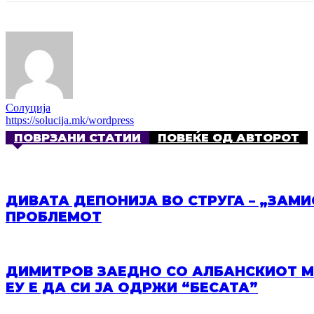
РЕГИСТРИРАЈ СЕ ЗА NEWSLETTER!
Солуција
Име и Презиме
*
https://solucija.mk/wordpress
First
ПОВРЗАНИ СТАТИИ
ПОВЕЌЕ ОД АВТОРОТ
Last
Населено место на живеење
*
Email
*
Добивајте најнови информации од Solucija.mk на вашата e-ma
ДИВАТА ДЕПОНИЈА ВО СТРУГА – „ЗАМ
ПРОБЛЕМОТ
Регистрирај се
Поднесете
ДИМИТРОВ ЗАЕДНО СО АЛБАНСКИОТ МИ
ЗАТВОРИ
ЕУ Е ДА СИ ЈА ОДРЖИ “БЕСАТА”