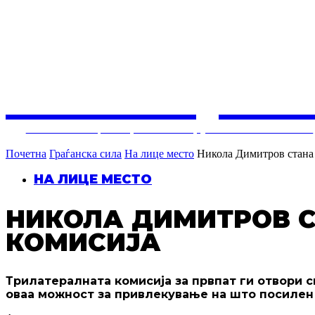
СОЛУЦИЈ
Балкански центар за конструктивни политики
Почетна
Граѓанска сила
На лице место
Никола Димитров стана 
НА ЛИЦЕ МЕСТО
НИКОЛА ДИМИТРОВ С
КОМИСИЈА
Трилатералната комисија за првпат ги отвори с
оваа можност за привлекување на што посилен 