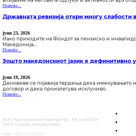
влијание на неговите одлуки и активности врз опште
Повеќе...
Државната ревизија откри многу слабости 
јуни 23, 2026
Иако приходите на Фондот за пензиско и инвалидск
Македонија,...
Повеќе...
Зошто македонскиот јазик е дефинитивно у
јуни 19, 2026
Деновиве се појавија тврдења дека именувањето н
договор и дека произлегува исклучиво...
Повеќе...
КОИ С
бул. Партизански одреди бр. 63 стан 304
ГРАЃА
1000 Скопје, Македонија
РАЗГ
тел:
+389 2 325 5999