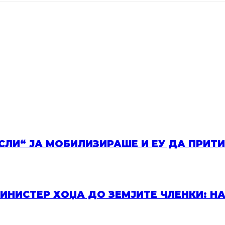
il адреса.
*
ИСЛИ“ ЈА МОБИЛИЗИРАШЕ И ЕУ ДА ПРИТ
НИСТЕР ХОЏА ДО ЗЕМЈИТЕ ЧЛЕНКИ: НА