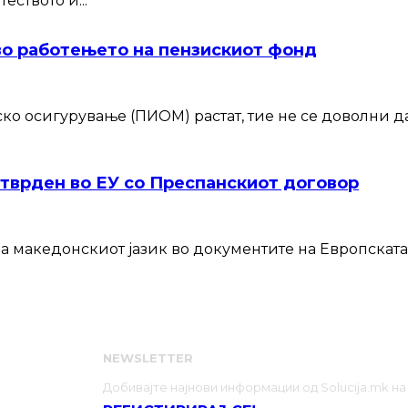
ството и...
во работењето на пензискиот фонд
о осигурување (ПИОМ) растат, тие не се доволни да
тврден во ЕУ со Преспанскиот договор
а македонскиот јазик во документите на Европската
МЕ НИЕ
NEWSLETTER
НСКА СИЛА
Добивајте најнови информации од Solucija.mk на
ОВОРИ