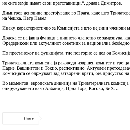
не сите земји имаат свои претставници.“, додава Димитров.
Димитров деновиве престојуваше во Прага, каде што Трилатерал
на Чешка, Петр Павел.
Инаку, карактеристично за Комисијата е што нејзини членови 
Додека се на јавна функција нивното членство се замрзнува, к
Фредериксен или актуелниот советник за национална безбедно
По престанокот на функцијата, тие повторно се дел од Комисија
Трилатералната комисија ја раководи извршен комитет и тројц
Париз, Вашингтон и Токио, респективно. Актуелен претседавач
Комисијата се одржуваат зад затворени врати, без присуство н
Во моментов, европската дивизија на Трилатералната комисија 
опкружувањето како Албанија, Црна Гора, Косово, БиХ…
Share