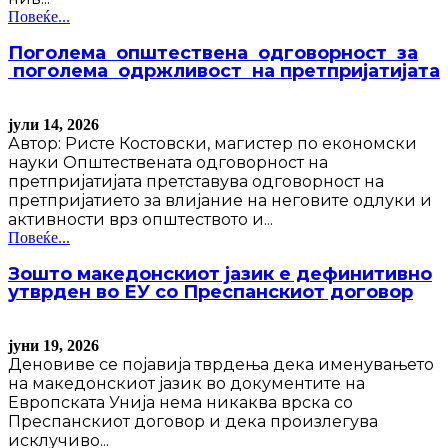
Повеќе...
Поголема општествена одговорност за
поголема одржливост на претпријатијата
јули 14, 2026
Автор: Ристе Костовски, магистер по економски
науки Општествената одговорност на
претпријатијата претставува одговорност на
претпријатието за влијание на неговите одлуки и
активности врз општеството и...
Повеќе...
Зошто македонскиот јазик е дефинитивно
утврден во ЕУ со Преспанскиот договор
јуни 19, 2026
Деновиве се појавија тврдења дека именувањето
на македонскиот јазик во документите на
Европската Унија нема никаква врска со
Преспанскиот договор и дека произлегува
исклучиво...