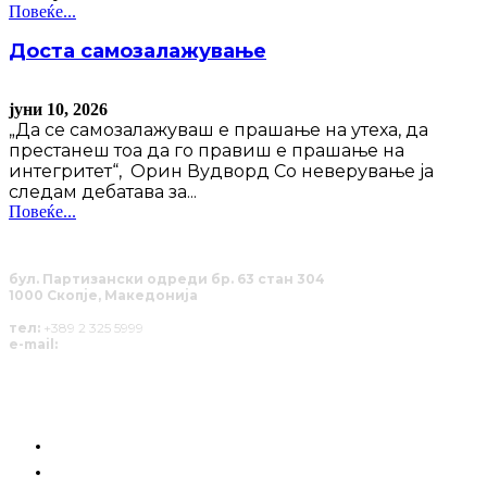
Повеќе...
Доста самозалажување
јуни 10, 2026
„Да се самозалажуваш е прашање на утеха, да
престанеш тоа да го правиш е прашање на
интегритет“, Орин Вудворд Со неверување ја
следам дебатава за...
Повеќе...
бул. Партизански одреди бр. 63 стан 304
1000 Скопје, Македонија
тел:
+389 2 325 5999
e-mail:
info@solucija.mk
КОИ СМЕ НИЕ
ГРАЃАНСКА СИЛА