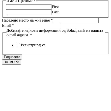
Име и Презиме
*
First
Last
Населено место на живеење
*
Email
*
Добивајте најнови информации од Solucija.mk на вашата
e-mail адреса.
*
Регистрирај се
Поднесете
ЗАТВОРИ