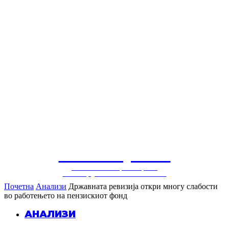
СОЛУЦИЈА
балкански центар за
конструктивни политики
Почетна
Анализи
Државната ревизија откри многу слабости
во работењето на пензискиот фонд
АНАЛИЗИ