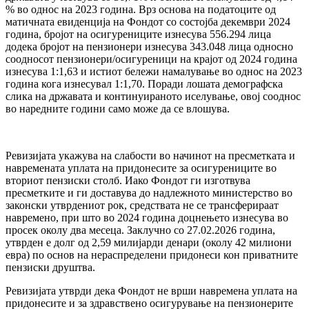
% во однос на 2023 година. Врз основа на податоците од
матичната евиденција на Фондот со состојба декември 2024
година, бројот на осигурениците изнесува 556.294 лица
додека бројот на пензионери изнесува 343.048 лица односно
соодносот пензионери/осигуреници на крајот од 2024 година
изнесува 1:1,63 и истиот бележи намалување во однос на 2023
година кога изнесувал 1:1,70. Поради лошата демографска
слика на државата и континуираното иселување, овој сооднос
во наредните години само може да се влошува.
Ревизијата укажува на слабости во начинот на пресметката и
навремената уплата на придонесите за осигурениците во
вториот пензиски столб. Иако Фондот ги изготвува
пресметките и ги доставува до надлежното министерство во
законски утврдениот рок, средствата не се трансферираат
навремено, при што во 2024 година доцнењето изнесува во
просек околу два месеца. Заклучно со 27.02.2026 година,
утврден е долг од 2,59 милијарди денари (околу 42 милиони
евра) по основ на нераспределени придонеси кон приватните
пензиски друштва.
Ревизијата утврди дека Фондот не врши навремена уплата на
придонесите и за здравствено осигурување на пензионерите