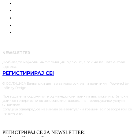
РАЗГОВОРИ
ПОЗИЦИЈА
СОЛУЦИИ
АНАЛИЗИ
НАШИТЕ ЈУНАЦИ
NEWSLETTER
Добивајте најнови информации од Solucija.mk на вашата e-mail
адреса.
РЕГИСТИРИРАЈ СЕ!
© СОЛУЦИЈА Балкански центар за конструктивни политики | Powered by
Infinity Design
Преводите на содржините од македонски јазик на англиски и албански
јазик се генерирани од автоматскиот давател на преведувачки услуги
GTranslate.
Солуција однапред се извинува за евентуални грешки во преводот кои се
ненамерни.
РЕГИСТРИРАЈ СЕ ЗА NEWSLETTER!