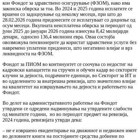
кон Фондот за здравствено осигурување (ФЗОМ), иако има
законска обврска за тоа. Во 2024 и 2025 година исплатите се
вршени со задоцнување од неколку месеци, при што до
28.02.2026 година придонесите се исплатуваат со доцнење од
осум месеци. Вкупната неисплатена обврска за периодот од
јуни 2025 до јануари 2026 година изнесува 8,42 милијарди
денари, односно 136,4 милиони евра. Оваа состојба
овозможува пензионерите да користат здравствени услуги без
навремено уплатени придонеси, што негативно влијае и врз
ликвидноста на ФЗОМ.
Фондот за ПИОМ во континуитет се соочува со недостиг на
кадровски капацитети на стручен и обучен кадар во секторите
клучни за дејноста, подрачните единици, во Секторот за ИТ и
во одделението за внатрешна ревизија, што значително влијае
на квалитетот на извршувањето на дејноста и работењето на
Фондот.
Во делот на административното работење на Фондот
утврдени се одредени надминувања на утврдените слабости
од минатите години, но во периодот предмет на ревизија,
2024 година, ревизијата утврди дека:
– не е извршено евидентирање на движниот и недвижен имот
во деловните книги на постојаните средства добиени по