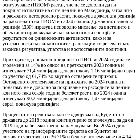
осигурување (ПИОМ) растат, тие не се доволни да ги
покријат исплатите на сите пензии во Македонија, затоа што
и расходите истовремено растат, покажува државната ревизија
на работењето на ПИОМ во 2024 година. Државниот завод за
ревизија (ДЗР) изразува неповолно мислење за вистинито и
објективно прикажување на финансиската состојба и
резултатите од финансиските активности, како и за
усогласеноста на финансиските трансакции со релевантната
законска регулатива, упатства и воспоставените политики.
Приходите од наплатен придонес за ПИО во 2024 година се
зголемени за 14% во однос на претходната 2023 година и
изнесуваат 71,4 милијарди денари (околу 1,16 милијарди евра)
со учество од 61,74% во вкупно остварените приходи.
Оствареното зголемување на приходите во 2024 година и
понатаму не е доволно за покривање на расходите за пензии
кои исто така секоја година бележат раст и во 2024 година
изнесуваат 90,2 милијарди денари (околу 1,47 милијарди
евра), покажува ревизијата.
Процентот на средствата кои се одвојуваат од Буџетот на
државата до 2018 година континуирано се зголемува, за да од
2019 година бележи тренд на намалување. Во 2024 година
учеството на трансферираните средства од Буџетот на
државата учествува со 36,71% и бележи зголемување од 4,14