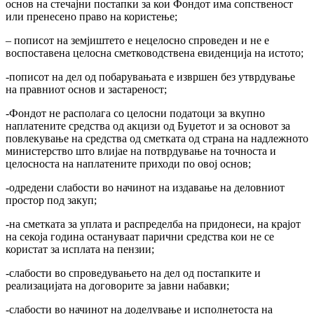
основ на стечајни постапки за кои Фондот има сопственост
или пренесено право на користење;
– пописот на земјиштето е нецелосно спроведен и не е
воспоставена целосна сметководствена евиденција на истото;
-пописот на дел од побарувањата е извршен без утврдување
на правниот основ и застареност;
-Фондот не располага со целосни податоци за вкупно
наплатените средства од акцизи од Буџетот и за основот за
повлекување на средства од сметката од страна на надлежното
министерство што влијае на потврдување на точноста и
целосноста на наплатените приходи по овој основ;
-одредени слабости во начинот на издавање на деловниот
простор под закуп;
-на сметката за уплата и распределба на придонеси, на крајот
на секоја година остануваат парични средства кои не се
користат за исплата на пензии;
-слабости во спроведувањето на дел од постапките и
реализацијата на договорите за јавни набавки;
-слабости во начинот на доделување и исполнетоста на