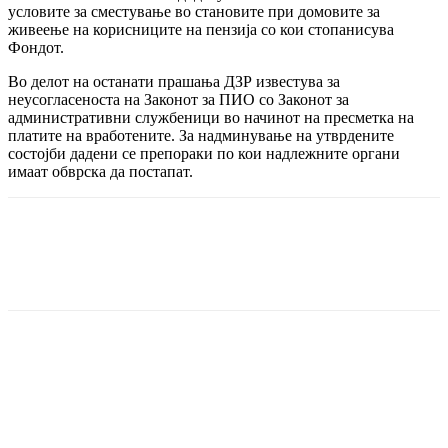
условите за сместување во становите при домовите за
живеење на корисниците на пензија со кои стопанисува
Фондот.
Во делот на останати прашања ДЗР известува за
неусогласеноста на Законот за ПИО со Законот за
административни службеници во начинот на пресметка на
платите на вработените. За надминување на утврдените
состојби дадени се препораки по кои надлежните органи
имаат обврска да постапат.