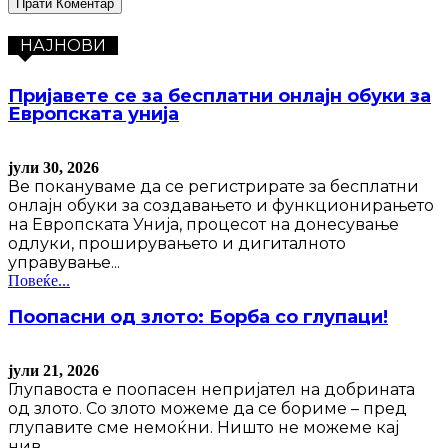
НАЈНОВИ
Пријавете се за бесплатни онлајн обуки за
Европската унија
јули 30, 2026
Ве покануваме да се регистрирате за бесплатни
онлајн обуки за создавањето и функционирањето
на Европската Унија, процесот на донесување
одлуки, проширувањето и дигиталното
управување...
Повеќе...
Поопасни од злото: Борба со глупаци!
јули 21, 2026
Глупавоста е поопасен непријател на добрината
од злото. Со злото можеме да се бориме – пред
глупавите сме немоќни. Ништо не можеме кај
нив...