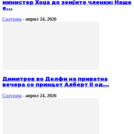
министер Хоџа до земјите членки: Наше
е...
Солуција
-
април 24, 2026
Димитров во Делфи на приватна
вечера со принцот Алберт II од...
Солуција
-
април 24, 2026