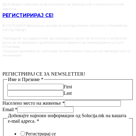
Добивајте најнови информации од Solucija.mk на вашата e-mail
адреса.
РЕГИСТИРИРАЈ СЕ!
© СОЛУЦИЈА Балкански центар за конструктивни политики | Powered by
Infinity Design
Преводите на содржините од македонски јазик на англиски и албански
јазик се генерирани од автоматскиот давател на преведувачки услуги
GTranslate.
Солуција однапред се извинува за евентуални грешки во преводот кои се
ненамерни.
РЕГИСТРИРАЈ СЕ ЗА NEWSLETTER!
Име и Презиме
*
First
Last
Населено место на живеење
*
Email
*
Добивајте најнови информации од Solucija.mk на вашата
e-mail адреса.
*
Регистрирај се