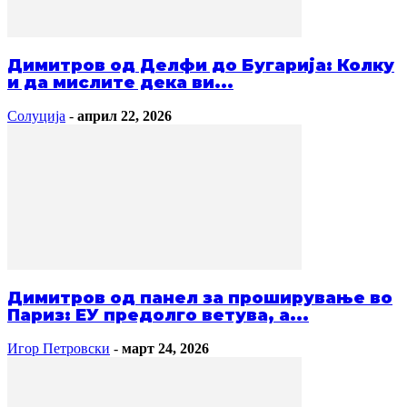
Димитров од Делфи до Бугарија: Колку
и да мислите дека ви...
Солуција
-
април 22, 2026
Димитров од панел за проширување во
Париз: ЕУ предолго ветува, а...
Игор Петровски
-
март 24, 2026