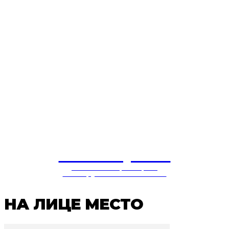
СОЛУЦИЈА
балкански центар за
конструктивни политики
НА ЛИЦЕ МЕСТО