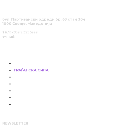
бул. Партизански одреди бр. 63 стан 304
1000 Скопје, Македонија
тел:
+389 2 325 5999
e-mail:
info@solucija.mk
КОИ СМЕ НИЕ
ГРАЃАНСКА СИЛА
РАЗГОВОРИ
ПОЗИЦИЈА
СОЛУЦИИ
АНАЛИЗИ
НАШИТЕ ЈУНАЦИ
NEWSLETTER