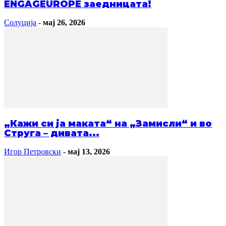
ENGAGEUROPE заедницата!
Солуција
-
мај 26, 2026
„Кажи си ја маката“ на „Замисли“ и во
Струга – дивата...
Игор Петровски
-
мај 13, 2026