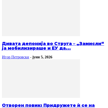
Дивата депонија во Струга – „Замисли“
ја мобилизираше и ЕУ да...
Игор Петровски
-
јуни 5, 2026
Отворен повик: Придружете ѝ се на