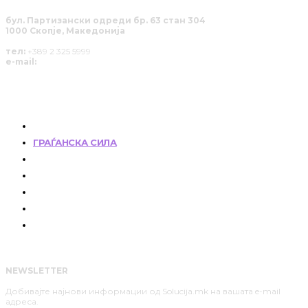
бул. Партизански одреди бр. 63 стан 304
1000 Скопје, Македонија
тел:
+389 2 325 5999
e-mail:
info@solucija.mk
КОИ СМЕ НИЕ
ГРАЃАНСКА СИЛА
РАЗГОВОРИ
ПОЗИЦИЈА
СОЛУЦИИ
АНАЛИЗИ
НАШИТЕ ЈУНАЦИ
NEWSLETTER
Добивајте најнови информации од Solucija.mk на вашата e-mail
адреса.