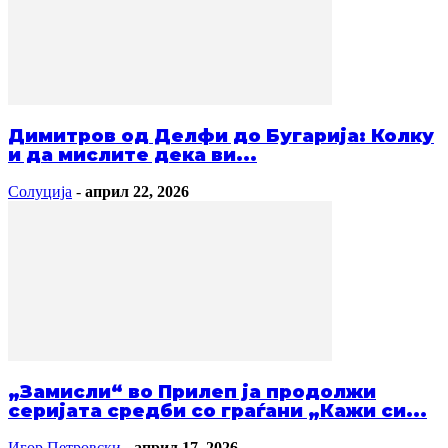
Димитров од Делфи до Бугарија: Колку
и да мислите дека ви...
Солуција
-
април 22, 2026
„Замисли“ во Прилеп ја продолжи
серијата средби со граѓани „Кажи си...
Игор Петровски
-
април 17, 2026