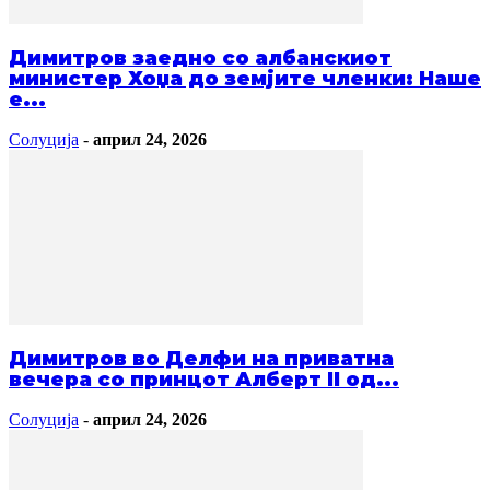
Димитров заедно со албанскиот
министер Хоџа до земјите членки: Наше
е...
Солуција
-
април 24, 2026
Димитров во Делфи на приватна
вечера со принцот Алберт II од...
Солуција
-
април 24, 2026