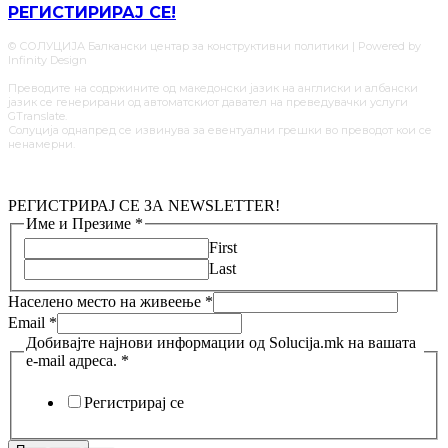
РЕГИСТИРИРАЈ СЕ!
© СОЛУЦИЈА Балкански центар за конструктивни политики | Powered by
Infinity Design
Преводите на содржините од македонски јазик на англиски и албански
јазик се генерирани од автоматскиот давател на преведувачки услуги
GTranslate.
Солуција однапред се извинува за евентуални грешки во преводот кои се
ненамерни.
РЕГИСТРИРАЈ СЕ ЗА NEWSLETTER!
Име и Презиме
*
First
Last
Населено место на живеење
*
Email
*
Добивајте најнови информации од Solucija.mk на вашата
e-mail адреса.
*
Регистрирај се