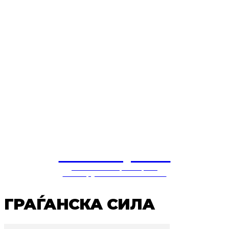
СОЛУЦИЈА
балкански центар за
конструктивни политики
ГРАЃАНСКА СИЛА