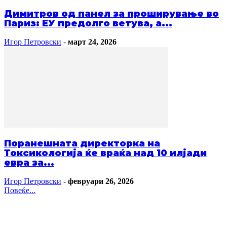
Димитров од панел за проширување во
Париз: ЕУ предолго ветува, а...
Игор Петровски
-
март 24, 2026
Поранешната директорка на
Токсикологија ќе враќа над 10 илјади
евра за...
Игор Петровски
-
февруари 26, 2026
Повеќе...