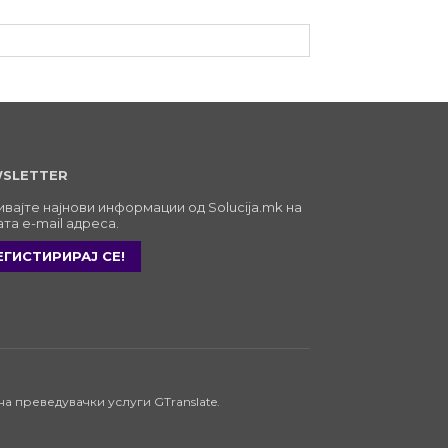
SLETTER
вајте најнови информации од Solucija.mk на
та e-mail адреса.
ЕГИСТИРИРАЈ СЕ!
а преведувачки услуги GTranslate.