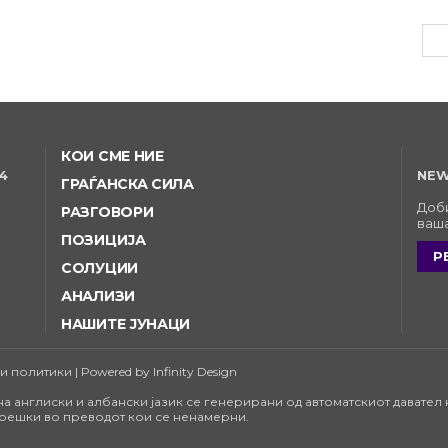
КОИ СМЕ НИЕ
4
NEW
ГРАЃАНСКА СИЛА
Доби
РАЗГОВОРИ
ваша
ПОЗИЦИЈА
Р
СОЛУЦИИ
АНАЛИЗИ
НАШИТЕ ЈУНАЦИ
олитики | Powered by Infinity Design
а англиски и албански јазик се генерирани од автоматскиот давател н
грешки во преводот кои се ненамерни.