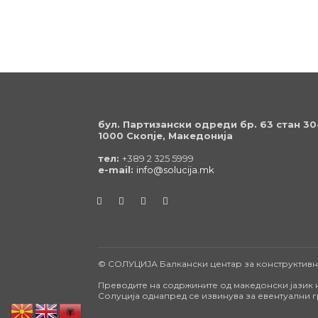
бул. Партизански одреди бр. 63 стан 30
1000 Скопје, Македонија
тел:
+389 2 325 5999
e-mail:
info@solucija.mk
© СОЛУЦИЈА Балкански центар за конструктивни п
Преводите на содржините од македонски јазик н
Солуција однапред се извинува за евентуални 