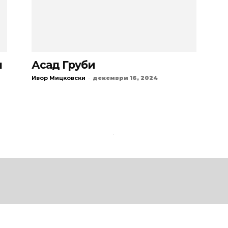
п
Асад Груби
Ивор Мицковски
-
декември 16, 2024