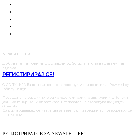
РАЗГОВОРИ
ПОЗИЦИЈА
СОЛУЦИИ
АНАЛИЗИ
НАШИТЕ ЈУНАЦИ
NEWSLETTER
Добивајте најнови информации од Solucija.mk на вашата e-mail
адреса.
РЕГИСТИРИРАЈ СЕ!
© СОЛУЦИЈА Балкански центар за конструктивни политики | Powered by
Infinity Design
Преводите на содржините од македонски јазик на англиски и албански
јазик се генерирани од автоматскиот давател на преведувачки услуги
GTranslate.
Солуција однапред се извинува за евентуални грешки во преводот кои се
ненамерни.
РЕГИСТРИРАЈ СЕ ЗА NEWSLETTER!