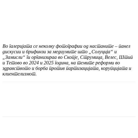
Во галеријата се неколку фотографии од настаните – панел
дискусии и брифинзи за медиумите што „Солуција“ и
„Замисли“ ги организираа во Скопје, Струмица, Велес, Штип
и Тетово во 2024 и 2025 година, на темите реформи во
здравството и борба против партизацијата, корупцијата и
клиентелизмот.