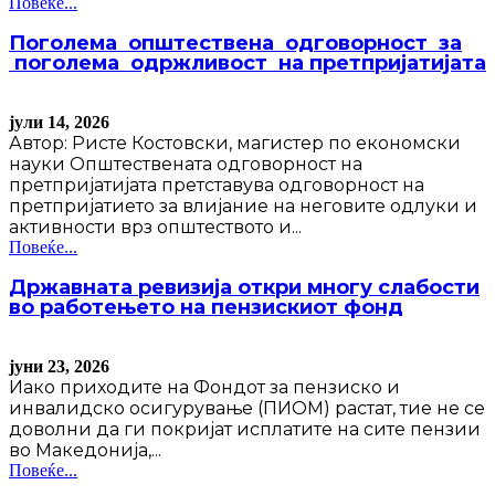
Повеќе...
Поголема општествена одговорност за
поголема одржливост на претпријатијата
јули 14, 2026
Автор: Ристе Костовски, магистер по економски
науки Општествената одговорност на
претпријатијата претставува одговорност на
претпријатието за влијание на неговите одлуки и
активности врз општеството и...
Повеќе...
Државната ревизија откри многу слабости
во работењето на пензискиот фонд
јуни 23, 2026
Иако приходите на Фондот за пензиско и
инвалидско осигурување (ПИОМ) растат, тие не се
доволни да ги покријат исплатите на сите пензии
во Македонија,...
Повеќе...