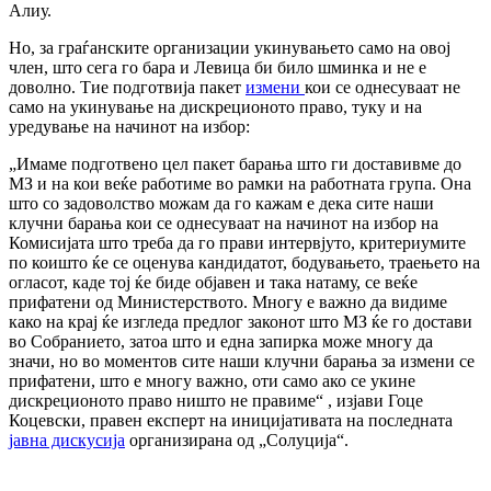
Алиу.
Но, за граѓанските организации укинувањето само на овој
член, што сега го бара и Левица би било шминка и не е
доволно. Тие подготвија пакет
измени
кои се однесуваат не
само на укинување на дискреционото право, туку и на
уредување на начинот на избор:
„Имаме подготвено цел пакет барања што ги доставивме до
МЗ и на кои веќе работиме во рамки на работната група. Она
што со задоволство можам да го кажам е дека сите наши
клучни барања кои се однесуваат на начинот на избор на
Комисијата што треба да го прави интервјуто, критериумите
по коишто ќе се оценува кандидатот, бодувањето, траењето на
огласот, каде тој ќе биде објавен и така натаму, се веќе
прифатени од Министерството. Многу е важно да видиме
како на крај ќе изгледа предлог законот што МЗ ќе го достави
во Собранието, затоа што и една запирка може многу да
значи, но во моментов сите наши клучни барања за измени се
прифатени, што е многу важно, оти само ако се укине
дискреционото право ништо не правиме“ , изјави Гоце
Коцевски, правен експерт на иницијативата на последната
јавна дискусија
организирана од „Солуција“.