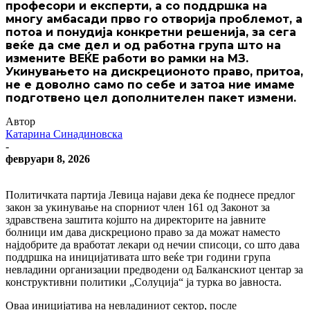
професори и експерти, а со поддршка на
многу амбасади прво го отворија проблемот, а
потоа и понудија конкретни решенија, за сега
веќе да сме дел и од работна група што на
измените ВЕЌЕ работи во рамки на МЗ.
Укинувањето на дискреционото право, притоа,
не е доволно само по себе и затоа ние имаме
подготвено цел дополнителен пакет измени.
Автор
Катарина Синадиновска
-
февруари 8, 2026
Политичката партија Левица најави дека ќе поднесе предлог
закон за укинување на спорниот член 161 од Законот за
здравствена заштита којшто на директорите на јавните
болници им дава дискреционо право за да можат наместо
најдобрите да вработат лекари од нечии списоци, со што дава
поддршка на иницијативата што веќе три години група
невладини организации предводени од Балканскиот центар за
конструктивни политики „Солуција“ ја турка во јавноста.
Оваа иницијатива на невладиниот сектор, после