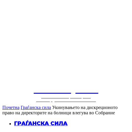
СОЛУЦИЈА
балкански центар за
конструктивни политики
Почетна
Граѓанска сила
Укинувањето на дискреционото
право на директорите на болници влегува во Собрание
ГРАЃАНСКА СИЛА