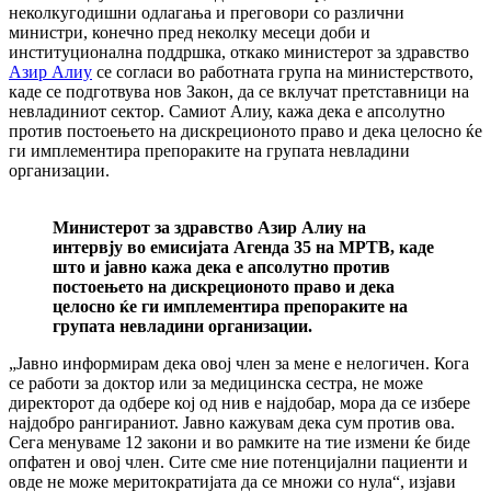
неколкугодишни одлагања и преговори со различни
министри, конечно пред неколку месеци доби и
институционална поддршка, откако министерот за здравство
Азир Алиу
се согласи во работната група на министерството,
каде се подготвува нов Закон, да се вклучат претставници на
невладиниот сектор. Самиот Алиу, кажа дека е апсолутно
против постоењето на дискреционото право и дека целосно ќе
ги имплементира препораките на групата невладини
организации.
Министерот за здравство Азир Алиу на
интервју во емисијата Агенда 35 на МРТВ, каде
што и јавно кажа дека е апсолутно против
постоењето на дискреционото право и дека
целосно ќе ги имплементира препораките на
групата невладини организации.
„Јавно информирам дека овој член за мене е нелогичен. Кога
се работи за доктор или за медицинска сестра, не може
директорот да одбере кој од нив е најдобар, мора да се избере
најдобро рангираниот. Јавно кажувам дека сум против ова.
Сега менуваме 12 закони и во рамките на тие измени ќе биде
опфатен и овој член. Сите сме ние потенцијални пациенти и
овде не може меритократијата да се множи со нула“, изјави