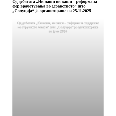
Од дебатата „Ни наши ни ваши – реформа за
фер вработувања во здравството“ што
„Солуција“ ја организираше на 25.11.2025
Од дебатата „Ни наши, ни ваши – реформа за поддршка
на стручните лекари“ што „Солуција“ ја организираше
во јуни 2024