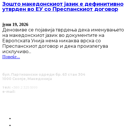
Зошто македонскиот јазик е дефинитивно
утврден во ЕУ со Преспанскиот договор
јуни 19, 2026
Деновиве се појавија тврдења дека именувањето
на македонскиот јазик во документите на
Европската Унија нема никаква врска со
Преспанскиот договор и дека произлегува
исклучиво...
Повеќе...
бул. Партизански одреди бр. 63 стан 304
1000 Скопје, Македонија
тел:
+389 2 325 5999
e-mail:
info@solucija.mk
КОИ СМЕ НИЕ
ГРАЃАНСКА СИЛА