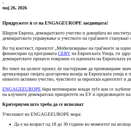
-
мај 26, 2026
Придружете ѝ се на ENGAGEUROPE заедницата!
Ширум Европа, демократското учество и довербата во институц
демократското управување и учеството на граѓаните стануваат 
Во тој контекст, проектот „Мобилизирање на граѓаните за идн
финансиран од програмата
CERV
на Европската Унија, ги здру
демократските процеси поврзани со иднината на Европската ун
Во текот на целиот проект, ќе настојуваме да промовираме знач
артикулираат својата долгорочна визија за Европската унија и
нивното активно учество, чувството за европски идентитет и 
ENGAGEEUROPE
бара мотивирани млади луѓе кои се љубопитн
на клучните демократски приоритети на ЕУ и предизвиците на
Критериуми што треба да се исполнат
Учесникот во ENGAGEEUROPE мора:
Да е на возраст од 18 до 30 години во моментот на аплиц