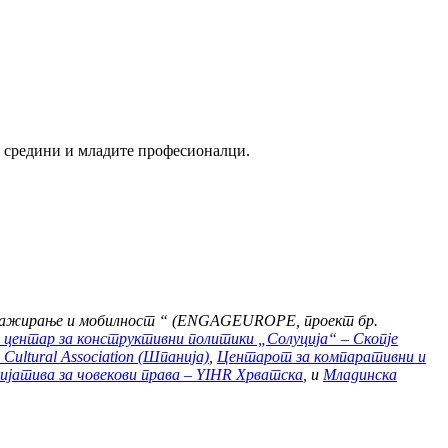
е средини и младите професионалци.
ангажирање и мобилност “ (ENGAGEUROPE, проект бр.
 центар за конструктивни политики „Солуција“ – Скопје
 Cultural Association (Шпанија)
,
Центарот за компаративни и
ијатива за човекови права – YIHR Хрватска
, и
Младинска