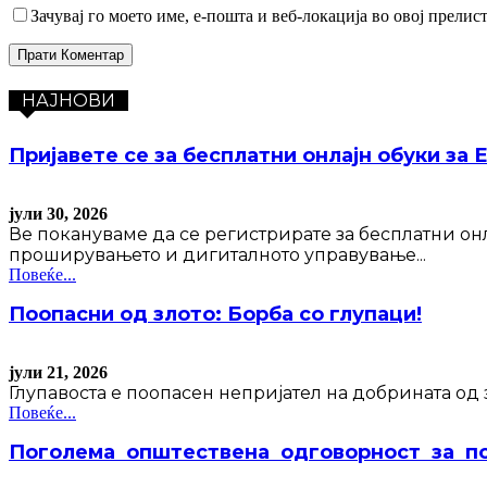
Зачувај го моето име, е-пошта и веб-локација во овој прелис
НАЈНОВИ
Пријавете се за бесплатни онлајн обуки за 
јули 30, 2026
Ве покануваме да се регистрирате за бесплатни он
проширувањето и дигиталното управување...
Повеќе...
Поопасни од злото: Борба со глупаци!
јули 21, 2026
Глупавоста е поопасен непријател на добрината од 
Повеќе...
Поголема општествена одговорност за по