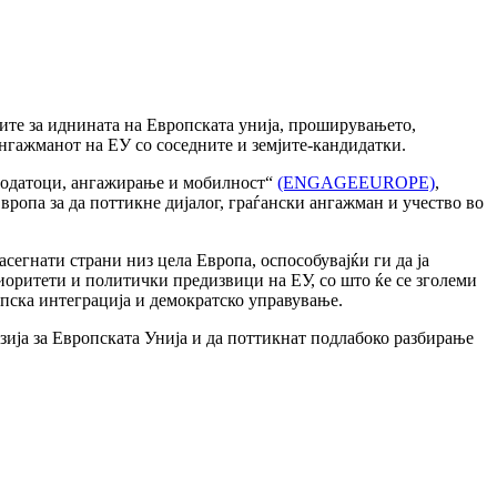
тите за иднината на Европската унија, проширувањето,
нгажманот на ЕУ со соседните и земјите-кандидатки.
 податоци, ангажирање и мобилност“
(ENGAGEEUROPE)
,
ропа за да поттикне дијалог, граѓански ангажман и учество во
асегнати страни низ цела Европа, оспособувајќи ги да ја
иоритети и политички предизвици на ЕУ, со што ќе се зголеми
пска интеграција и демократско управување.
зија за Европската Унија и да поттикнат подлабоко разбирање