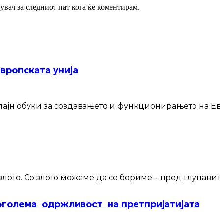
тувач за следниот пат кога ќе коментирам.
Европската унија
лајн обуки за создавањето и функционирањето на Ев
злото. Со злото можеме да се бориме – пред глупавит
голема одржливост на претпријатијата