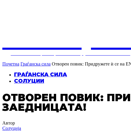
СОЛУЦИЈ
Балкански центар за конструктивни политики
Почетна
Граѓанска сила
Отворен повик: Придружете ѝ се на
ГРАЃАНСКА СИЛА
СОЛУЦИИ
ОТВОРЕН ПОВИК: ПР
ЗАЕДНИЦАТА!
Автор
Солуција