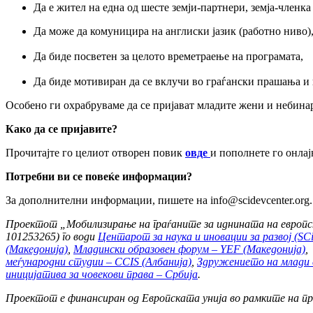
Да е жител на една од шесте земји-партнери, земја-членк
Да може да комуницира на англиски јазик (работно ниво)
Да биде посветен за целото времетраење на програмата,
Да биде мотивиран да се вклучи во граѓански прашања и
Особено ги охрабруваме да се пријават младите жени и небина
Како да се пријавите?
Прочитајте го целиот отворен повик
овде
и пополнете го онла
Потребни ви се повеќе информации?
За дополнителни информации, пишете на info@scidevcenter.org.
Проектот „Мобилизирање на граѓаните за иднината на европ
101253265) го води
Центарот за наука и иновации за развој (S
(Македонија)
,
Младински образовен форум – YEF (Македонија)
меѓународни студии – CCIS (Албанија)
,
Здружението на млади 
иницијатива за човекови права – Србија
.
Проектот е финансиран од Европската унија во рамките на пр