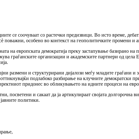
иите се соочуваат со растечки предизвици. Во исто време, деба
сè поважни, особено во контекст на геополитичките промени и а
ината на европската демократија преку застапување базирано на
жува граѓанските организации и академските партнери од цела Ев
ија.
ајни размени и структурирани дијалози меѓу младите граѓани и з
 поттикнувајќи подлабоко разбирање на клучните демократски пр
директниот придонес во обликувањето на идните процеси на евро
и, посветени и сакаат да ја артикулираат својата долгорочна ви
 јавните политики.
ирање,