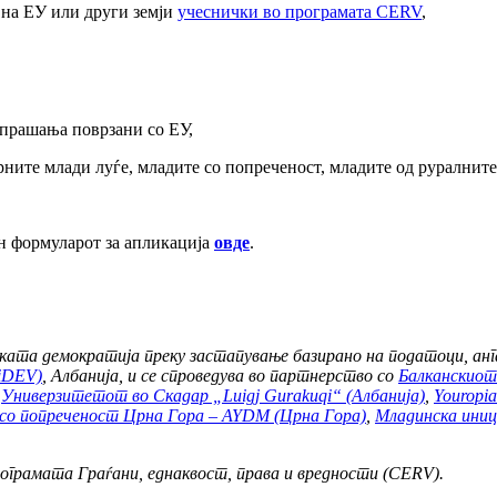
а на ЕУ или други земји
учеснички во програмата CERV
,
,
 прашања поврзани со ЕУ,
рните млади луѓе, младите со попреченост, младите од руралнит
јн формуларот за апликација
овде
.
ската демократија преку застапување базирано на податоци, 
CiDEV)
, Албанија, и се спроведува во партнерство со
Балканскиот
,
Универзитетот во Скадар „Luigj Gurakuqi“ (Албанија)
,
Youropia
со попреченост Црна Гора – AYDM (Црна Гора)
,
Младинска иниц
ограмата Граѓани, еднаквост, права и вредности (CERV).