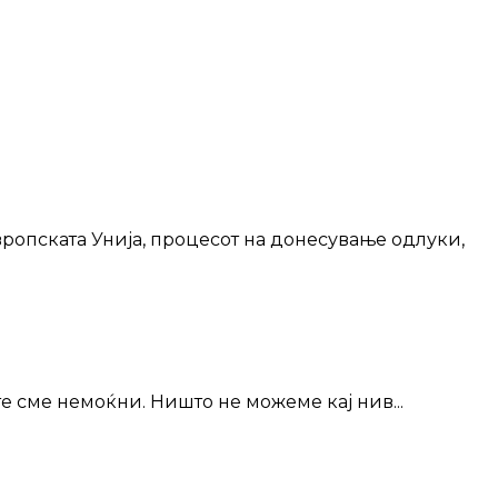
ропската Унија, процесот на донесување одлуки,
е сме немоќни. Ништо не можеме кај нив...