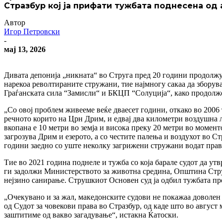
Стразбур кој ја прифати тужбата поднесена од
Автор
Игор Петровски
-
мај 13, 2026
Дивата депонија „никната“ во Струга пред 20 години продолжув
нарекоа револтираните стружани, тие најмногу сакаа да зборув
Граѓанската сила “Замисли“ и БКЦП “Солуција“, како продолжен
„Со овој проблем живееме веќе дваесет години, откако во 2006 
речното корито на Црн Дрим, и едвај два километри воздушна 
вкопана е 10 метри во земја и висока преку 20 метри во момент
загрозува Дрим и езерото, а со честите палења и воздухот во С
години заедно со уште неколку загрижени стружани водат пра
Тие во 2021 година поднеле и тужба со која барале судот да у
ги задолжи Министерството за животна средина, Општина Струг
нејзино санирање. Струшкиот Основен суд ја одбил тужбата про
„Очекувано и за жал, македонските судови не покажаа доволен 
од Судот за човекови права во Стразбур, од каде што во август 
заштитиме од вакво загадување“, истакна Ќатоски.