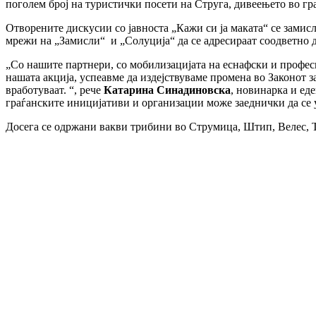
поголем број на туристички посети на Струга, дивеењето во г
Отворените дискусии со јавноста „Кажи си ја маката“ се замис
мрежи на „Замисли“ и „Солуција“ да се адресираат соодветно д
„Со нашите партнери, со мобилизацијата на еснафски и профес
нашата акција, успеавме да издејствуваме промена во Законот з
вработуваат. “, рече
Катарина
Синадиновска
, новинарка и ед
граѓанските иницијативи и организации може заеднички да се 
Досега се одржани вакви трибини во Струмица, Штип, Велес, 