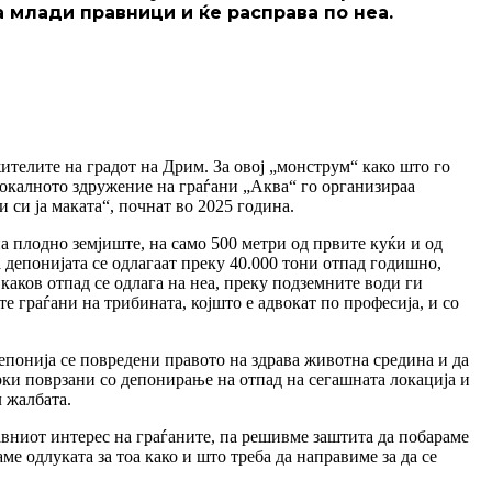
 млади правници и ќе расправа по неа.
ителите на градот на Дрим. За овој „монструм“ како што го
локалното здружение на граѓани „Аква“ го организираа
си ја маката“, почнат во 2025 година.
на плодно земјиште, на само 500 метри од првите куќи и од
депонијата се одлагаат преку 40.000 тони отпад годишно,
 каков отпад се одлага на неа, преку подземните води ги
те граѓани на трибината, којшто е адвокат по професија, и со
епонија се повредени правото на здрава животна средина и да
ки поврзани со депонирање на отпад на сегашната локација и
 жалбата.
авниот интерес на граѓаните, па решивме заштита да побараме
ме одлуката за тоа како и што треба да направиме за да се