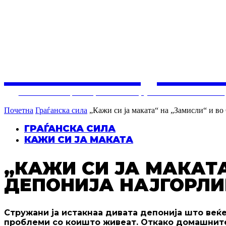
СОЛУЦИЈ
Балкански центар за конструктивни политики
Почетна
Граѓанска сила
„Кажи си ја маката“ на „Замисли“ и во 
ГРАЃАНСКА СИЛА
КАЖИ СИ ЈА МАКАТА
„КАЖИ СИ ЈА МАКАТА
ДЕПОНИЈА НАЈГОРЛИ
Стружани ја истакнаа дивата депонија што веќ
проблеми со коишто живеат. Откако домашните 