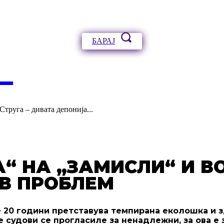
БАРАЈ
А
Струга – дивата депонија...
“ НА „ЗАМИСЛИ“ И ВО
В ПРОБЛЕМ
е 20 години претставува темпирана еколошка и 
судови се прогласиле за ненадлежни, за ова е з