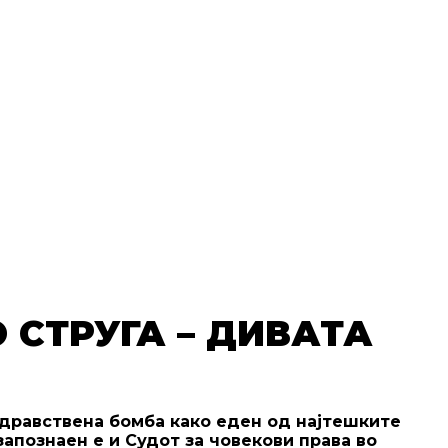
 СТРУГА – ДИВАТА
здравствена бомба како еден од најтешките
апознаен е и Судот за човекови права во