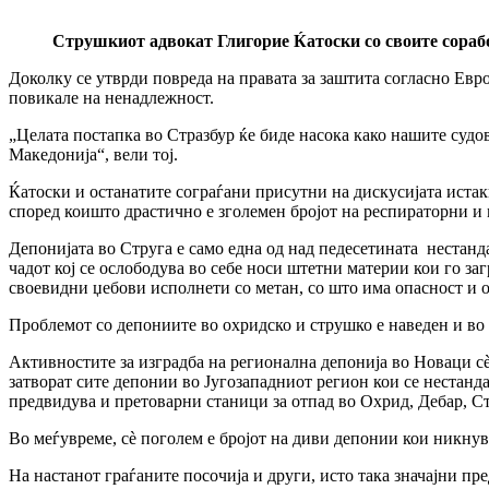
Струшкиот адвокат Глигорие Ќатоски со своите сорабо
Доколку се утврди повреда на правата за заштита согласно Евро
повикале на ненадлежност.
„Целата постапка во Стразбур ќе биде насока како нашите судов
Македонија“, вели тој.
Ќатоски и останатите сограѓани присутни на дискусијата истак
според коишто драстично е зголемен бројот на респираторни и
Депонијата во Струга е само една од над педесетината нестанд
чадот кој се ослободува во себе носи штетни материи кои го за
своевидни џебови исполнети со метан, со што има опасност и о
Проблемот со депониите во охридско и струшко е наведен и во
Активностите за изградба на регионална депонија во Новаци сè 
затворат сите депонии во Југозападниот регион кои се нестанд
предвидува и претоварни станици за отпад во Охрид, Дебар, Ст
Во меѓувреме, сѐ поголем е бројот на диви депонии кои никнува
На настанот граѓаните посочија и други, исто така значајни п