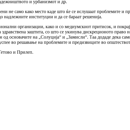
радежништвото и урбанизмот и др.
лени не само како место каде што ќе се ислушаат проблемите и п
о надлежните институции и да се бараат решенија.
ионални организации, како и со медиумскиот притисок, и покрај
а здравствена заштита, со што се укинува дискреционото право н
ен од основачите на „Солуција“ и „Замисли“. Таа додаде дека са
успее во решавање на проблемите и предизвиците во општествот
Тетово и Прилеп.