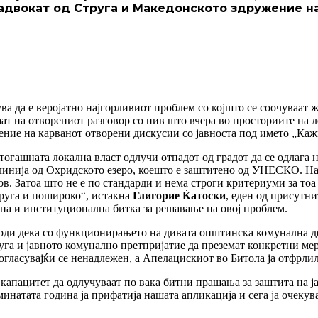
 адвокат од Струга и Македонското здружение на
а да е веројатно најгорливиот проблем со којшто се соочуваат ж
аат на отворениот разговор со нив што вчера во просториите на 
ие на карванот отворени дискусии со јавноста под името „Кажи 
тогашната локална власт одлучи отпадот од градот да се одлага 
линија од Охридското езеро, коешто е заштитено од УНЕСКО. На 
ов. Затоа што не е по стандарди и нема строги критериуми за тоа
труга и пошироко“, истакна
Глигорие Ќатоски
, еден од присутни
вна и институционална битка за решавање на овој проблем.
тврди дека со функционирањето на дивата општинска комунална д
а и јавното комунално претпријатие да преземат конкретни мер
гласувајќи се ненадлежен, а Апелацискиот во Битола ја отфрлил
капацитет да одлучуваат по вака битни прашања за заштита на ј
минатата година ја прифатија нашата апликација и сега ја очекува