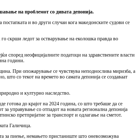
шавање на проблемот со дивата депонија.
а постапката и во други случаи кога македонските судови се
а го скрши ледот за остварување на еколошка правда во
дејќи според неофицијалните податоци на здравствените власти
ина години.
редина. При опожарување се чувствува неподнослива миризба, а
о, што со текот на времето во самата депонија се создаваат
природно и културно наследство.
де готова до крајот на 2024 година, со што требаше да се
т за управување со отпадот на новата регионална депонија
тинско претпријатие за транспорт и одлагање на сметот.
мата Галичица.
одата за пиење, немањето пристаниште што оневозможува