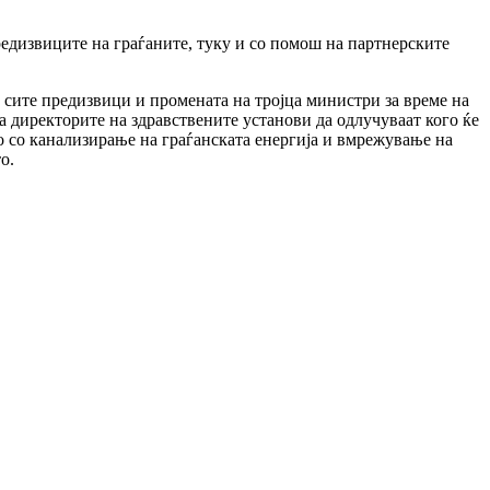
редизвиците на граѓаните, туку и со помош на партнерските
 сите предизвици и промената на тројца министри за време на
а директорите на здравствените установи да одлучуваат кого ќе
мо со канализирање на граѓанската енергија и вмрежување на
о.