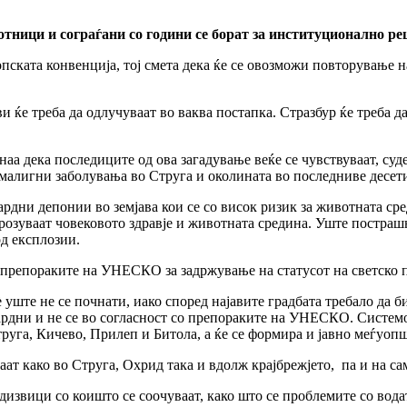
тници и сограѓани со години се борат за институционално ре
пската конвенција, тој смета дека ќе се овозможи повторување н
и ќе треба да одлучуваат во ваква постапка. Стразбур ќе треба д
наа дека последиците од ова загадување веќе се чувствуваат, су
 малигни заболувања во Струга и околината во последниве десет
ардни депонии во земјава кои се со висок ризик за животната с
грозуваат човековото здравје и животната средина. Уште пострашн
д експлозии.
 препораките на УНЕСКО за задржување на статусот на светско 
уште не се почнати, иако според најавите градбата требало да би
ардни и не се во согласност со препораките на УНЕСКО. Системо
руга, Кичево, Прилеп и Битола, а ќе се формира и јавно меѓуопш
ат како во Струга, Охрид така и вдолж крајбрежјето, па и на са
редизвици со коишто се соочуваат, како што се проблемите со в