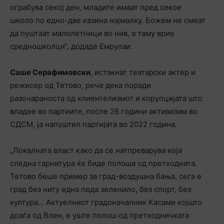
ограбува секој ден, младите имаат пред секое
школо по едно-две казина најмалку. Божем не смеат
да пуштаат малолетници во нив, а таму врие
средношколци“, додаде Емрулаи.
Саше Серафимовски
, истакнат театарски актер и
режисер од Тетово, рече дека поради
разочараноста од клиентелизмот и корупцијата што
владее во партиите, после 26 години активизам во
СДСМ, ја напуштил партијата во 2022 година.
„Локалната власт како да се натпреварува која
следна гарнитура ќе биде полоша од претходната.
Тетово беше пример за град-воздушна бања, сега е
град без ниту една педа зеленило, без спорт, без
култура… Актуелниот градоначалник Касами којшто
доаѓа од Влен, е уште полош од претходничката