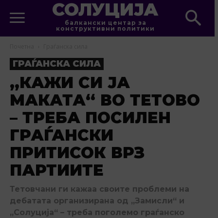
СОЛУЦИЈА
балкански центар за
конструктивни политики
Почетна
Граѓанска сила
ГРАЃАНСКА СИЛА
„КАЖИ СИ ЈА
МАКАТА“ ВО ТЕТОВО
– ТРЕБА ПОСИЛЕН
ГРАЃАНСКИ
ПРИТИСОК ВРЗ
ПАРТИИТЕ
Тетовчани ги кажаа своите проблеми на
дебатата организирана од „Замисли“ и
„Солуција“ – треба поголемо граѓанско