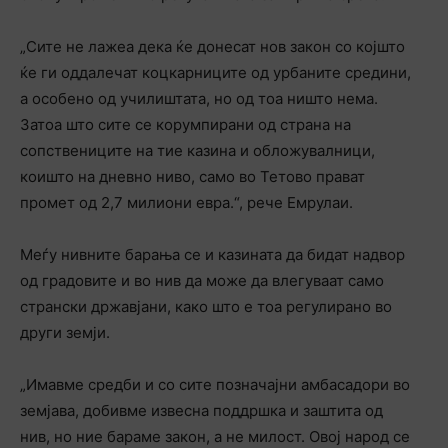
„Сите не лажеа дека ќе донесат нов закон со којшто
ќе ги оддалечат коцкарниците од урбаните средини,
а особено од училиштата, но од тоа ништо нема.
Затоа што сите се корумпирани од страна на
сопствениците на тие казина и обложувалници,
коишто на дневно ниво, само во Тетово прават
промет од 2,7 милиони евра.“, рече Емрулаи.
Меѓу нивните барања се и казината да бидат надвор
од градовите и во нив да може да влегуваат само
странски државјани, како што е тоа регулирано во
други земји.
„Имавме средби и со сите позначајни амбасадори во
земјава, добивме извесна поддршка и заштита од
нив, но ние бараме закон, а не милост. Овој народ се