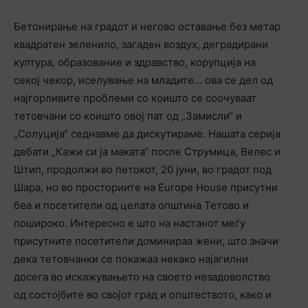
Бетонирање на градот и негово оставање без метар
квадратен зеленило, загаден воздух, деградирани
култура, образование и здравство, корупција на
секој чекор, иселување на младите… ова се дел од
најгорливите проблеми со коишто се соочуваат
тетовчани со коишто овој пат од „Замисли“ и
„Солуција“ седнавме да дискутираме. Нашата серија
дебати „Кажи си ја маката“ после Струмица, Велес и
Штип, продолжи во петокот, 20 јуни, во градот под
Шара, но во просториите на Europe House присутни
беа и посетители од целата општина Тетово и
пошироко. Интересно е што на настанот меѓу
присутните посетители доминираа жени, што значи
дека тетовчанки се покажаа некако најагилни
досега во искажувањето на своето незадоволство
од состојбите во својот град и општеството, како и