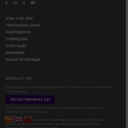
КОИ СМЕ НИЕ
ГРАЃАНСКА СИЛА
РАЗГОВОРИ
ПОЗИЦИЈА
СОЛУЦИИ
АНАЛИЗИ
НАШИТЕ ЈУНАЦИ
NEWSLETTER
Добивајте најнови информации од Solucija.mk на вашата e-
mail адреса.
РЕГИСТИРИРАЈ СЕ!
© СОЛУЦИЈА Балкански центар за конструктивни политики |
Powered by Infinity Design
Преводите на содржините од македонски јазик на англиски и
албански јазик се генерирани од автоматскиот давател на
преведувачки услуги GTranslate.