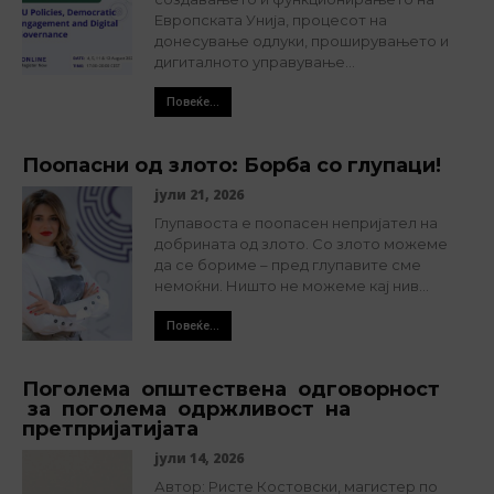
Европската Унија, процесот на
донесување одлуки, проширувањето и
дигиталното управување...
Повеќе...
Поопасни од злото: Борба со глупаци!
јули 21, 2026
Глупавоста е поопасен непријател на
добрината од злото. Со злото можеме
да се бориме – пред глупавите сме
немоќни. Ништо не можеме кај нив...
Повеќе...
Поголема општествена одговорност
за поголема одржливост на
претпријатијата
јули 14, 2026
Автор: Ристе Костовски, магистер по