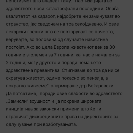
непотизмот што владеат таму. “Партизацијата во
здравството носи катастрофални последици. Опаѓа
квалитетот на кадарот, најдобрите ни заминуваат во
странство, јас сведочам на тоа секојдневно. И овие
лекарски грешки што се повторуваат сѐ почесто,
верувајте, во половина од случаите навистина
постојат. Ако во цела Европа животниот век за 30
години е зголемен за 7 години, кај нас е намален за
2 години, меѓу другото и поради немањето
здравствена превентива. Стигнавме до тоа да ни се
скратува животот, одиме покасно во пензија, а
пократко живееме“, алармираше д-р Беќаровски.
Да потсетиме, поради овие слабости во здравството
„Замисли“ всушност и ја покрена широката
иницијатива за законски примени што ќе ги
ограничат дискреционите права на директорите за
одлучување при вработувањата.