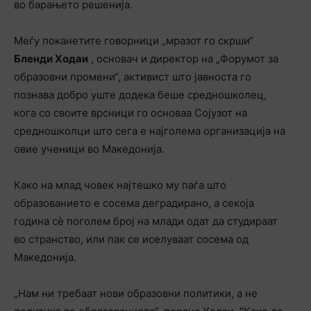
во барањето решенија.
Меѓу поканетите говорници „мразот го скрши“
Бленди Ходаи
, основач и директор на „Форумот за
образовни промени“, активист што јавноста го
познава добро уште додека беше средношколец,
кога со своите врсници го основаа Сојузот на
средношколци што сега е најголема организација на
овие ученици во Македонија.
Како на млад човек најтешко му паѓа што
образованието е сосема деградирано, а секоја
година сѐ поголем број на млади одат да студираат
во странство, или пак се иселуваат сосема од
Македонија.
„Нам ни требаат нови образовни политики, а не