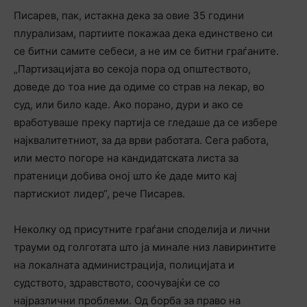
Писарев, пак, истакна дека за овие 35 години
плурализам, партиите покажаа дека единствено си
се битни самите себеси, а не им се битни граѓаните.
„Партизацијата во секоја пора од општеството,
доведе до тоа ние да одиме со страв на лекар, во
суд, или било каде. Ако порано, дури и ако се
вработуваше преку партија се гледаше да се избере
најквалитетниот, за да врви работата. Сега работа,
или место погоре на кандидатската листа за
пратеници добива оној што ќе даде мито кај
партискиот лидер“, рече Писарев.
Неколку од присутните граѓани споделија и лични
трауми од голготата што ја минале низ лавиринтите
на локалната администрација, полицијата и
судството, здравството, соочувајќи се со
најразлични проблеми. Од борба за право на