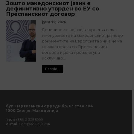
Зошто македонскиот јазик е
дефинитивно утврден во ЕУ со
Преспанскиот договор
јуни 19, 2026
Деновиве се појавија тврдења дека
именувањето на македонскиот јазик во
документите на Европската Унија нема
никаква врска со Преспанскиот
договор и дека произлегува
исклучиво...
Повеќе...
бул. Партизански одреди бр. 63 стан 304
1000 Скопје, Македонија
тел:
+389 2 325 5999
e-mail:
info@solucija.mk