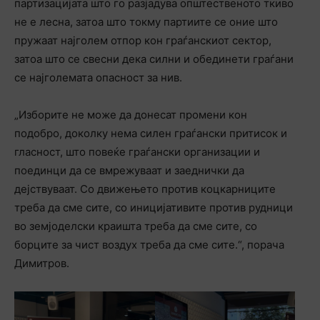
партизацијата што го разјадува општественото ткиво
не е лесна, затоа што токму партиите се оние што
пружаат најголем отпор кон граѓанскиот сектор,
затоа што се свесни дека силни и обединети граѓани
се најголемата опасност за нив.
„Изборите не може да донесат промени кон
подобро, доколку нема силен граѓански притисок и
гласност, што повеќе граѓански организации и
поединци да се вмрежуваат и заеднички да
дејствуваат. Со движењето против коцкарниците
треба да сме сите, со иницијативите против рудници
во земјоделски краишта треба да сме сите, со
борците за чист воздух треба да сме сите.“, порача
Димитров.