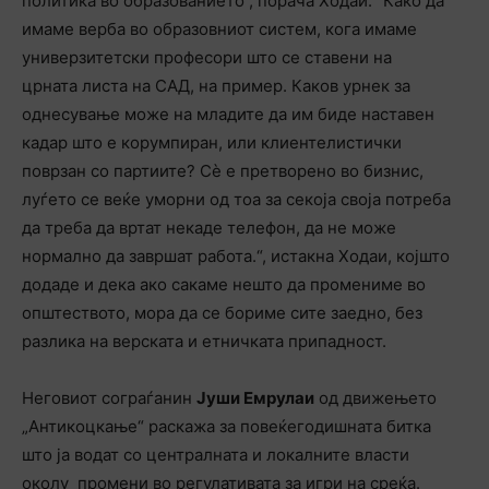
политика во образованието“, порача Ходаи. “Како да
имаме верба во образовниот систем, кога имаме
универзитетски професори што се ставени на
црната листа на САД, на пример. Каков урнек за
однесување може на младите да им биде наставен
кадар што е корумпиран, или клиентелистички
поврзан со партиите? Сѐ е претворено во бизнис,
луѓето се веќе уморни од тоа за секоја своја потреба
да треба да вртат некаде телефон, да не може
нормално да завршат работа.“, истакна Ходаи, којшто
додаде и дека ако сакаме нешто да промениме во
општеството, мора да се бориме сите заедно, без
разлика на верската и етничката припадност.
Неговиот сограѓанин
Јуши Емрулаи
од движењето
„Антикоцкање“ раскажа за повеќегодишната битка
што ја водат со централната и локалните власти
околу промени во регулативата за игри на среќа.