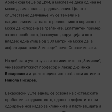
Арифи која беше од ДУИ, а мислевме дека од неа не
може да има полош градоначалник. Целото
општествено делување му се темели на
национализам, затоа што реално ништо корисно не
може да испорача за граѓаните. Еклатантен пример
за неспособноста, јавашлукот, корупцијата што
владее: една улица од 300 метри не може да ја
асфалтираат веќе 8 месеци“, рече Серафимовски.
На дебатата учествуваа и активистите на „Замисли“,
универзитетскиот професор и лекар д-р
Нико
Беќаровски
и долгогодишниот граѓански активист
Никола Писарев.
Беќаровски уште еднаш се осврна на системските
проблеми во здравството, односно дефектите при
одбирање нов кадар за клиниките и партизацијата и