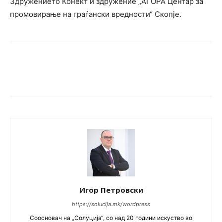
Здружението Конект и здружение „АГОРА Центар за
промовирање на граѓански вредности“ Скопје.
Игор Петровски
https://solucija.mk/wordpress
Соосновач на „Солуција“, со над 20 години искуство во