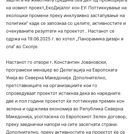
на новиот проект„ЕкоДијалог кон ЕУ: Поттикнување на
еколошки промени преку инклузивно застапување на
политики“ каде се запознаа со целите, активностите и
очекуваните резултати на проектот . Настанот се
одржа на 19.06.2025 г. во хотел „Панорамика дизајн и
спа“ во Скопје.
Настанот го отвори г. Константин Јовановски,
програмски менаџер во Делегација на Европската
Унија во Северна Македонија. Дополнително,
претставниците на организациите кои го
спроведуваат проектот истакнаа дека во наредните
две и пол години проектот ќе поттикнува премин кон
зелена и одржлива економија во Република Северна
Македонија, усогласена со Европскиот Зелен договор,
преку заеднички напори на сите засегнати страни.
Дополнително, преку активностите на проектот ќе се