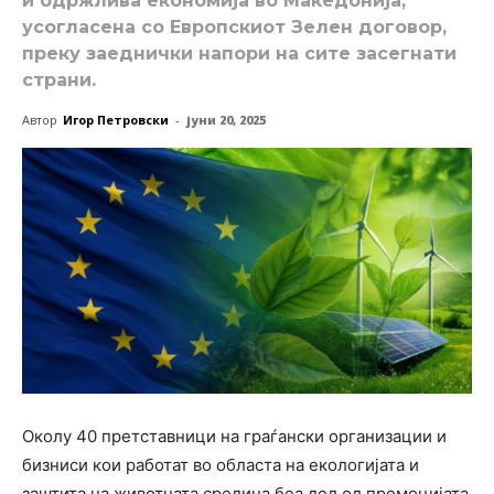
и одржлива економија во Македонија,
усогласена со Европскиот Зелен договор,
преку заеднички напори на сите засегнати
страни.
Автор
Игор Петровски
-
јуни 20, 2025
Околу 40 претставници на граѓански организации и
бизниси кои работат во областа на екологијата и
заштита на животната средина беа дел од промоцијата