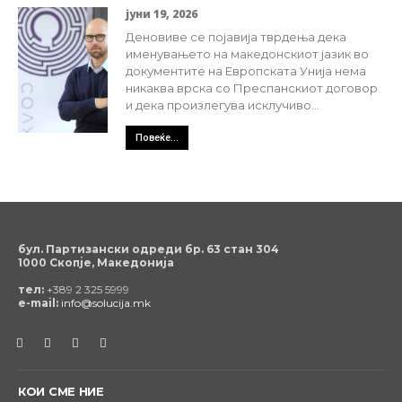
јуни 19, 2026
Деновиве се појавија тврдења дека
именувањето на македонскиот јазик во
документите на Европската Унија нема
никаква врска со Преспанскиот договор
и дека произлегува исклучиво...
Повеќе...
бул. Партизански одреди бр. 63 стан 304
1000 Скопје, Македонија
тел:
+389 2 325 5999
e-mail:
info@solucija.mk
КОИ СМЕ НИЕ