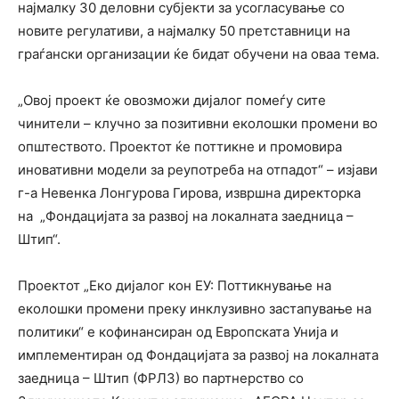
најмалку 30 деловни субјекти за усогласување со
новите регулативи, а најмалку 50 претставници на
граѓански организации ќе бидат обучени на оваа тема.
„Овој проект ќе овозможи дијалог помеѓу сите
чинители – клучно за позитивни еколошки промени во
општеството. Проектот ќе поттикне и промовира
иновативни модели за реупотреба на отпадот“ – изјави
г-а Невенка Лонгурова Гирова, извршна директорка
на „Фондацијата за развој на локалната заедница –
Штип“.
Проектот „Еко дијалог кон ЕУ: Поттикнување на
еколошки промени преку инклузивно застапување на
политики“ е кофинансиран од Европската Унија и
имплементиран од Фондацијата за развој на локалната
заедница – Штип (ФРЛЗ) во партнерство со