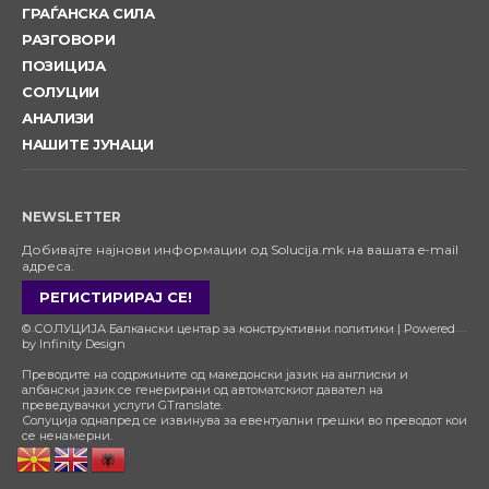
ГРАЃАНСКА СИЛА
РАЗГОВОРИ
ПОЗИЦИЈА
СОЛУЦИИ
АНАЛИЗИ
НАШИТЕ ЈУНАЦИ
NEWSLETTER
Добивајте најнови информации од Solucija.mk на вашата e-mail
адреса.
РЕГИСТИРИРАЈ СЕ!
© СОЛУЦИЈА Балкански центар за конструктивни политики | Powered
by Infinity Design
Преводите на содржините од македонски јазик на англиски и
албански јазик се генерирани од автоматскиот давател на
преведувачки услуги GTranslate.
Солуција однапред се извинува за евентуални грешки во преводот кои
се ненамерни.