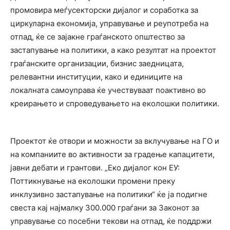
промовира меѓусекторски дијалог и соработка за
циркуларна економија, управување и реупотреба на
отпад, ќе се зајакне граѓанското општество за
застапување на политики, а како резултат на проектот
граѓанските организации, бизнис заедницата,
релевантни институции, како и единиците на
локалната самоуправа ќе учествуваат поактивно во
креирањето и спроведувањето на еколошки политики.
Проектот ќе отвори и можности за вклучување на ГО и
на компаниите во активности за градење капацитети,
јавни дебати и грантови. „Еко дијалог кон ЕУ:
Поттикнување на еколошки промени преку
инклузивно застапување на политики“ ќе ја подигне
свеста кај најмалку 300.000 граѓани за Законот за
управување со посебни текови на отпад, ќе поддржи