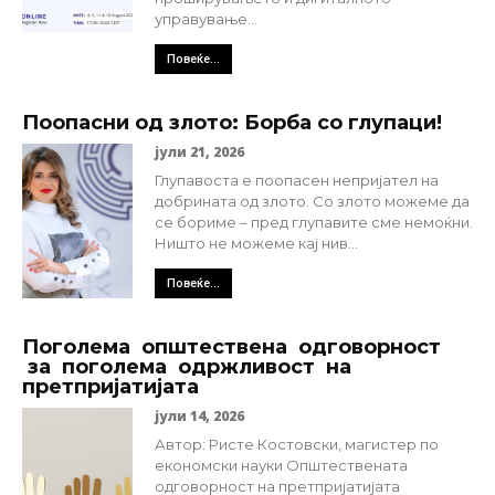
управување...
Повеќе...
Поопасни од злото: Борба со глупаци!
јули 21, 2026
Глупавоста е поопасен непријател на
добрината од злото. Со злото можеме да
се бориме – пред глупавите сме немоќни.
Ништо не можеме кај нив...
Повеќе...
Поголема општествена одговорност
за поголема одржливост на
претпријатијата
јули 14, 2026
Автор: Ристе Костовски, магистер по
економски науки Општествената
одговорност на претпријатијата