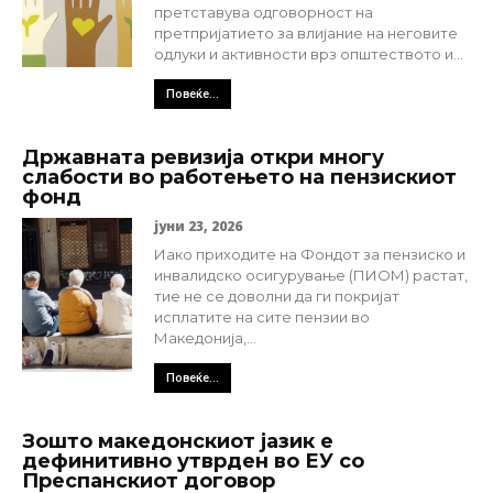
претставува одговорност на
претпријатието за влијание на неговите
одлуки и активности врз општеството и...
Повеќе...
Државната ревизија откри многу
слабости во работењето на пензискиот
фонд
јуни 23, 2026
Иако приходите на Фондот за пензиско и
инвалидско осигурување (ПИОМ) растат,
тие не се доволни да ги покријат
исплатите на сите пензии во
Македонија,...
Повеќе...
Зошто македонскиот јазик е
дефинитивно утврден во ЕУ со
Преспанскиот договор