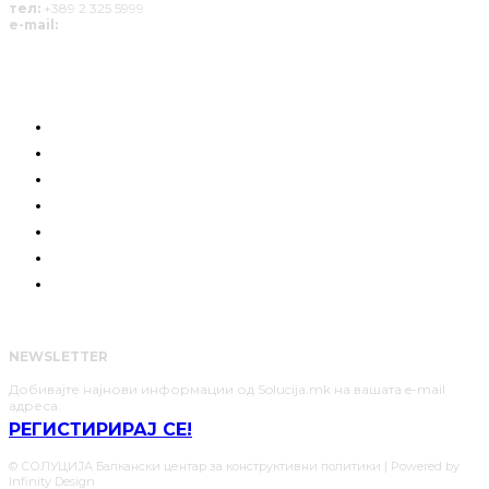
тел:
+389 2 325 5999
e-mail:
info@solucija.mk
КОИ СМЕ НИЕ
ГРАЃАНСКА СИЛА
РАЗГОВОРИ
ПОЗИЦИЈА
СОЛУЦИИ
АНАЛИЗИ
НАШИТЕ ЈУНАЦИ
NEWSLETTER
Добивајте најнови информации од Solucija.mk на вашата e-mail
адреса.
РЕГИСТИРИРАЈ СЕ!
© СОЛУЦИЈА Балкански центар за конструктивни политики | Powered by
Infinity Design