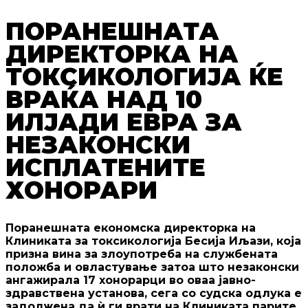
ПОРАНЕШНАТА
ДИРЕКТОРКА НА
ТОКСИКОЛОГИЈА ЌЕ
ВРАЌА НАД 10
ИЛЈАДИ ЕВРА ЗА
НЕЗАКОНСКИ
ИСПЛАТЕНИТЕ
ХОНОРАРИ
Поранешната економска директорка на
Клиниката за токсикологија Бесија Иљази, која
призна вина за злоупотреба на службената
положба и овластување затоа што незаконски
ангажирала 17 хонорарци во оваа јавно-
здравствена установа, сега со судска одлука е
задолжена да ѝ ги врати на Клиниката парите