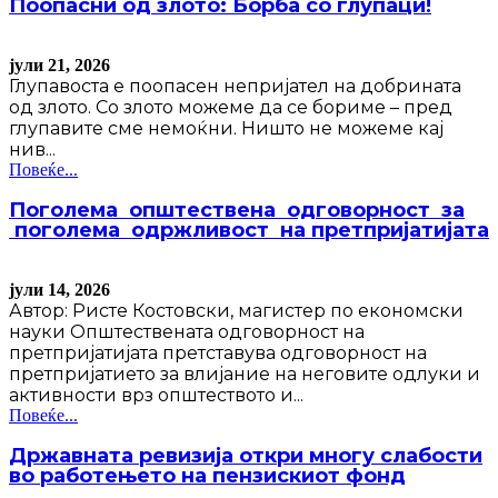
Поопасни од злото: Борба со глупаци!
јули 21, 2026
Глупавоста е поопасен непријател на добрината
од злото. Со злото можеме да се бориме – пред
глупавите сме немоќни. Ништо не можеме кај
нив...
Повеќе...
Поголема општествена одговорност за
поголема одржливост на претпријатијата
јули 14, 2026
Автор: Ристе Костовски, магистер по економски
науки Општествената одговорност на
претпријатијата претставува одговорност на
претпријатието за влијание на неговите одлуки и
активности врз општеството и...
Повеќе...
Државната ревизија откри многу слабости
во работењето на пензискиот фонд