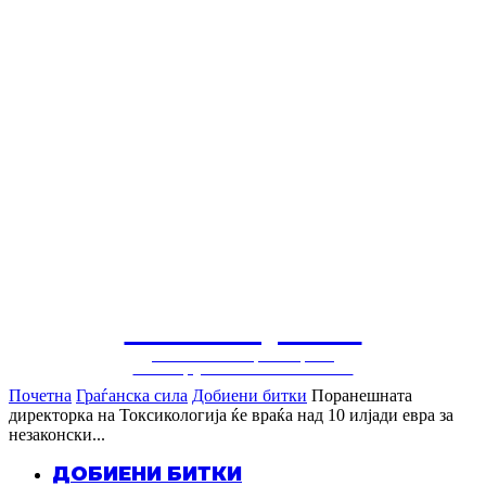
СОЛУЦИЈА
балкански центар за
конструктивни политики
Почетна
Граѓанска сила
Добиени битки
Поранешната
директорка на Токсикологија ќе враќа над 10 илјади евра за
незаконски...
ДОБИЕНИ БИТКИ