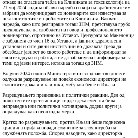
откако на огласната табла на Клиниката за токсикологија на
21 мај 2024 година објави наредба со која на вработените им
забрани да комуницираат со новинарите кои известуваа за
незаконитостите и проблемите на Клиниката. Ваквата
наредба, како што реагираше тогаш ЗНМ, претставува грубо
прекршување на слободата на говор и професионалното
новинарство, спротивно на Уставот. Цензурата во Македонија
е забранета со член 16 од Уставот, а јавните здравствени
установи и сите јавни институции во државата треба да
обезбедат јавност во своето работење и да информираат за
своите одлуки и работа, а не да забрануваат информирање за
теми од јавен интерес, истакнаа тогаш од ЗНМ.
Во јуни 2024 година Министерството за здравство донесе
одлука за разрешување на повеќе економски директори на
скопските државни клиники, меѓу кои беше и Иљази.
Разрешувањето предизвика и политички реакции. Дел од
политичките претставници тврдеа дека смената била
неправедна или политички мотивирана, додека други ја
оправдуваа како неопходна мерка.
Кратко по разрешувањето, против Иљази беше поднесена
кривична пријава поради сомнение за злоупотреба на
службената положба. Според наводите, како директорка