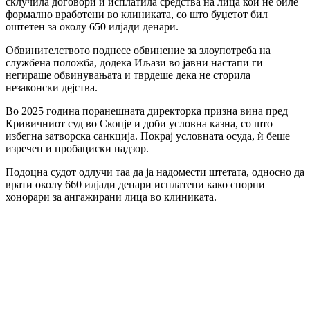
склучила договори и исплатила средства на лица кои не биле
формално вработени во клиниката, со што буџетот бил
оштетен за околу 650 илјади денари.
Обвинителството поднесе обвинение за злоупотреба на
службена положба, додека Иљази во јавни настапи ги
негираше обвинувањата и тврдеше дека не сторила
незаконски дејства.
Во 2025 година поранешната директорка призна вина пред
Кривичниот суд во Скопје и доби условна казна, со што
избегна затворска санкција. Покрај условната осуда, ѝ беше
изречен и пробациски надзор.
Подоцна судот одлучи таа да ја надомести штетата, односно да
врати околу 660 илјади денари исплатени како спорни
хонорари за ангажирани лица во клиниката.