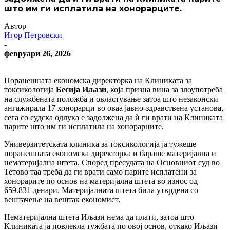
што им ги исплатила на хонорарците.
Автор
Игор Петровски
-
февруари 26, 2026
Поранешната економска директорка на Клиниката за
токсикологија
Бесија Иљази
, која призна вина за злоупотреба
на службената положба и овластување затоа што незаконски
ангажирала 17 хонорарци во оваа јавно-здравствена установа,
сега со судска одлука е задолжена да ѝ ги врати на Клиниката
парите што им ги исплатила на хонорарците.
Универзитетската клиника за токсикологија ја тужеше
поранешната економска директорка и бараше материјална и
нематеријална штета. Според пресудата на Основниот суд во
Тетово таа треба да ги врати само парите исплатени за
хонорарите по основ на материјална штета во износ од
659.831 денари. Материјалната штета била утврдена со
вештачење на вештак економист.
Нематеријална штета Иљази нема да плати, затоа што
Клиниката ја повлекла тужбата по овој основ, откако Иљази