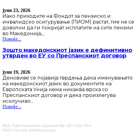
јуни 23, 2026
Иако приходите на Фондот за пензиско и
инвалидско осигурување (ПИОМ) растат, тие не се
доволни да ги покријат исплатите на сите пензии
во Македонија,...
Повеќе...
Зошто македонскиот јазик е дефинитивно
утврден во ЕУ со Преспанскиот договор
јуни 19, 2026
Деновиве се појавија тврдења дека именувањето
на македонскиот јазик во документите на
Европската Унија нема никаква врска со
Преспанскиот договор и дека произлегува
исклучиво...
Повеќе...
бул. Партизански одреди бр. 63 стан 304
1000 Скопје, Македонија