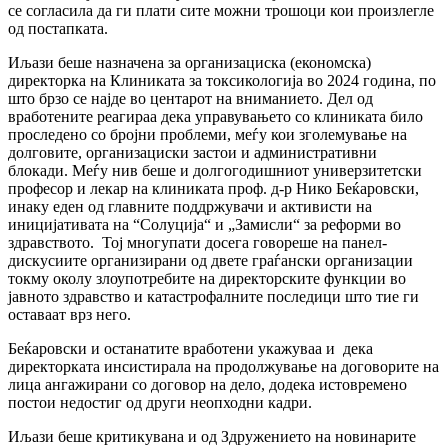
се согласила да ги плати сите можни трошоци кои произлегле
од постапката.
Иљази беше назначена за организациска (економска)
директорка на Клиниката за токсикологија во 2024 година, по
што брзо се најде во центарот на вниманието. Дел од
вработените реагираа дека управувањето со клиниката било
проследено со бројни проблеми, меѓу кои зголемување на
долговите, организациски застои и административни
блокади. Меѓу нив беше и долгогодишниот универзитетски
професор и лекар на клиниката проф. д-р Нико Беќаровски,
инаку еден од главните поддржувачи и активисти на
иницијативата на “Солуција“ и „Замисли“ за реформи во
здравството. Тој многупати досега говореше на панел-
дискусиите организирани од двете граѓански организации
токму околу злоупотребите на директорските функции во
јавното здравство и катастрофалните последици што тие ги
оставаат врз него.
Беќаровски и останатите вработени укажуваа и дека
директорката инсистирала на продолжување на договорите на
лица ангажирани со договор на дело, додека истовремено
постои недостиг од други неопходни кадри.
Иљази беше критикувана и од Здружението на новинарите