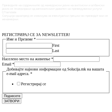
Преводите на содржините од македонски јазик на англиски и албански
јазик се генерирани од автоматскиот давател на преведувачки услуги
GTranslate.
Солуција однапред се извинува за евентуални грешки во преводот кои се
ненамерни.
РЕГИСТРИРАЈ СЕ ЗА NEWSLETTER!
Име и Презиме
*
First
Last
Населено место на живеење
*
Email
*
Добивајте најнови информации од Solucija.mk на вашата
e-mail адреса.
*
Регистрирај се
Поднесете
ЗАТВОРИ