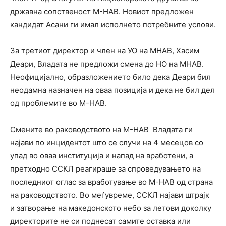
државна сопственост М-НАВ. Новиот предложен
кандидат Асани ги имал исполнето потребните услови.
За третиот директор и член на УО на МНАВ, Хасим
Деари, Владата не предложи смена до НО на МНАВ.
Неофицијално, образложението било дека Деари бил
неодамна назначен на оваа позиција и дека не бил дел
од проблемите во М-НАВ.
Смените во раководството на М-НАВ Владата ги
најави по инцидентот што се случи на 4 месецов со
упад во оваа институција и напад на вработени, а
претходно ССКЛ реагираше за спроведувањето на
последниот оглас за вработување во М-НАВ од страна
на раководството. Во меѓувреме, ССКЛ најави штрајк
и затворање на македонското небо за летови доколку
директорите не си поднесат самите оставка или