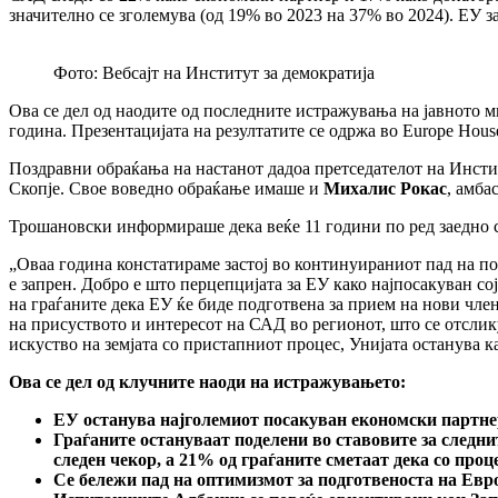
значително се зголемува (од 19% во 2023 на 37% во 2024). ЕУ з
Фото: Вебсајт на Институт за демократија
Ова се дел од наодите од последните истражувања на јавното
година. Презентацијата на резултатите се одржа во Europe Hous
Поздравни обраќања на настанот дадоа претседателот на Инсти
Скопје. Свое воведно обраќање имаше и
Михалис Рокас
, амба
Трошановски информираше дека веќе 11 години по ред заедно с
„Оваа година констатираме застој во континуираниот пад на под
е запрен. Добро е што перцепцијата за ЕУ како најпосакуван со
на граѓаните дека ЕУ ќе биде подготвена за прием на нови чле
на присуството и интересот на САД во регионот, што се отслику
искуство на земјата со пристапниот процес, Унијата останува 
Ова се дел од клучните наоди на истражувањето:
ЕУ останува најголемиот посакуван економски партнер 
Граѓаните остануваат поделени во ставовите за следни
следен чекор, а 21% од граѓаните сметаат дека со проце
Се бележи пад на оптимизмот за подготвеноста на Евро