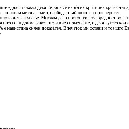
ште еднаш покажа дека Европа се наоѓа на критична крстосница,
ата основна мисија – мир, слобода, стабилност и просперитет.
ешното истражување. Мислам дека постои голема вредност во ва
а што го видовме, како што и вие споменавте, е дека луѓето кои 
 е навистина силен показател. Впечаток ми остави и тоа што Ев
а.