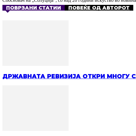
Соосновач на „Солуција“, со над 20 години искуство во новин
ПОВРЗАНИ СТАТИИ
ПОВЕЌЕ ОД АВТОРОТ
ДРЖАВНАТА РЕВИЗИЈА ОТКРИ МНОГУ 