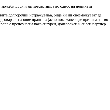
 можеби дури и на пресвртница во однос на нејзината
квите долгорочни истражувања, бидејќи ни овозможуваат да
одговарале на овие прашања јасно покажале каде припаѓаат – во
ропа е препознаена како сигурен, долгорочен и силен партнер.