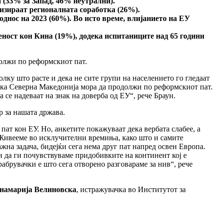
 (33% за Запад, 46% неутрални).
тизираат регионалната соработка (26%).
однос на 2023 (60%). Во исто време, влијанието на ЕУ
еност кон Кина (19%), додека испитаниците над 65 години
должи по реформскиот пат.
лку што расте и дека не сите групи на населението го гледаат
дека Северна Македонија мора да продолжи по реформскиот пат.
 се надеваат на знак на доверба од ЕУ“, рече Браун.
р за нашата држава.
 пат кон ЕУ. Но, анкетите покажуваат дека вербата слабеe, а
. Живееме во исклучителни времиња, како што и самите
на задача, бидејќи сега нема друг пат напред освен Европа.
и да ги почувствуваме придобивките на континент кој е
рабрувачки е што сега отворено разговараме за нив“, рече
намарија Велиновска
, истражувачка во Институтот за