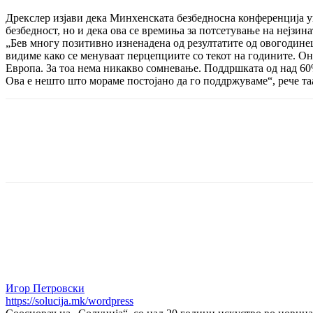
Дрекслер изјави дека Минхенската безбедносна конференција у
безбедност, но и дека ова се времиња за потсетување на нејзин
„Бев многу позитивно изненадена од резултатите од овогодин
видиме како се менуваат перцепциите со текот на годините. Он
Европа. За тоа нема никакво сомневање. Поддршката од над 60%
Ова е нешто што мораме постојано да го поддржуваме“, рече та
Share
Игор Петровски
https://solucija.mk/wordpress