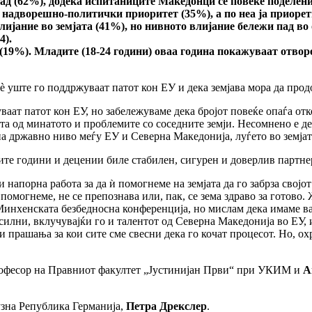
д (62%), додека испитаниците Македонци се повеќе поделени
н надворешно-политички приоритет (35%), а по неа ја приоре
ијание во земјата (41%), но нивното влијание бележи пад во 
4).
(19%). Младите (18-24 години) оваа година покажуваат отвор
è уште го поддржуваат патот кон ЕУ и дека земјава мора да про
ат патот кон ЕУ, но забележуваме дека бројот повеќе опаѓа отко
та од минатото и проблемите со соседните земји. Несомнено е 
на државно ниво меѓу ЕУ и Северна Македонија, луѓето во земјата
ите години и децении биле стабилен, сигурен и доверлив партне
 напорна работа за да ѝ помогнеме на земјата да го забрза својот
помогнеме, не се препознава или, пак, се зема здраво за готово
инхенската безбедносна конференција, но мислам дека имаме важ
илни, вклучувајќи го и талентот од Северна Македонија во ЕУ, 
и прашања за кои сите сме свесни дека го кочат процесот. Но, ох
рофесор на Правниот факултет „Јустинијан Први“ при УКИМ и
А
узна Република Германија,
Петра Дрекслер
.