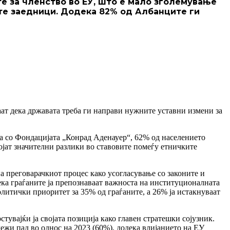
 за членство во ЕУ, што е мало зголемување
ите заедници. Додека 82% од Албанците ги
ат дека државата треба ги направи нужните уставни измени за
а со Фондацијата „Конрад Аденауер“, 62% од населението
ојат значителни разлики во ставовите помеѓу етничките
а преговарачкиот процес како усогласување со законите и
дека граѓаните ја препознаваат важноста на институционалната
литички приоритет за 35% од граѓаните, а 26% ја истакнуваат
тувајќи ја својата позиција како главен стратешки сојузник.
ежи пад во однос на 2023 (60%), додека влијанието на ЕУ