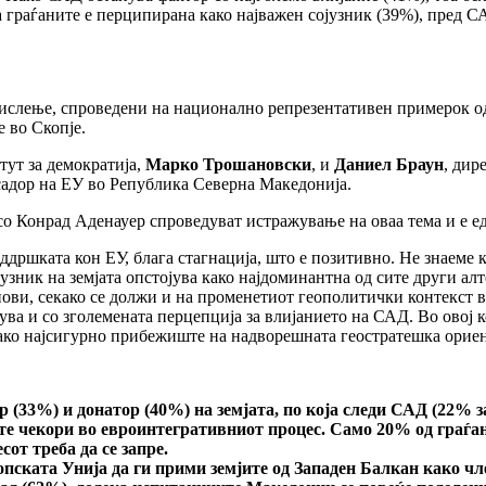
а граѓаните е перципирана како најважен сојузник (39%), пред С
 мислење, спроведени на национално репрезентативен примерок 
e во Скопје.
тут за демократија,
Марко Трошановски
, и
Даниел Браун
, дир
садор на ЕУ во Република Северна Македонија.
о Конрад Аденауер спроведуват истражување на оваа тема и е еди
дршката кон ЕУ, блага стагнација, што е позитивно. Не знаеме ка
јузник на земјата опстојува како најдоминантна од сите други ал
нови, секако се должи и на променетиот геополитички контекст 
ва и со зголемената перцепција за влијанието на САД. Во овој к
како најсигурно прибежиште на надворешната геостратешка ориен
(33%) и донатор (40%) на земјата, по која следи САД (22% з
те чекори во евроинтегративниот процес. Само 20% од граѓан
сот треба да се запре.
пската Унија да ги прими земјите од Западен Балкан како чле