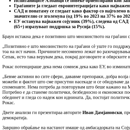
Испитаниците Албанци се повеќе ориентирани кон Запа
Граѓаните ја гледаат евроинтеграцијата како најваже
САД и понатаму се гледаат како фактор со најголемо вл
значително се зголемува (од 19% во 2023 на 37% во 202
ЕУ останува најважен сојузник (39%), следена од САД 
(65+) изразуваат поддршка за Русија (15%).
Браун истакна дека е позитивно што мнозинството на граѓани с
„Позитивно е што мнозинството на граѓани сè уште го поддржува
тоа на ист начин. Причините несомнено лежат во разочарувања
Сепак, исто така верувам дека, покрај договорите и обврските 
Рокас потенцираше дека нема сомнеж дека како ЕУ, во изминат
„Бевме активни во сите сфери, дававме препораки, добра волја и
можеби и фактот што сме присутни насекаде и се обидуваме да 
споменавте. Нема потреба да повторувам што беше кажано на М
Потребно е да станеме политички, безбедносно и економски пос
обединет и гледа со надеж кон иднината. Да, постојат политичк
Рокас.
Двете анализи ги презентираа авторите
Иван Дамјановски
, п
демократија.
Завршно обраќање на настанот имаше од амбасадорката на Сој