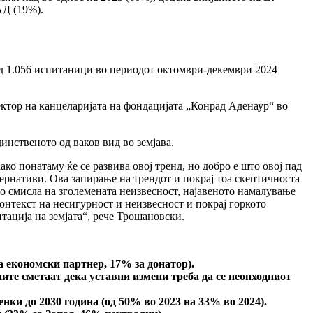
АД (19%).
од 1.056 испитаници во периодот октомври-декември 2024
ектор на канцеларијата на фондацијата „Конрад Аденаур“ во
нственото од ваков вид во земјава.
ко понатаму ќе се развива овој тренд, но добро е што овој пад
тернативи. Ова запирање на трендот и покрај тоа скептичноста
во смисла на зголемената неизвесност, најавеното намалување
онтекст на несигурност и неизвесност и покрај горкото
тација на земјата“, рече Трошановски.
а економски партнер, 17% за донатор).
ите сметаат дека уставни измени треба да се неопходниот
нки до 2030 година (од 50% во 2023 на 33% во 2024).