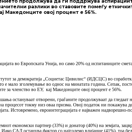
ението продолжува да ги поддржува аспирациите
 значителни разлики во ставовите помеѓу етничк
ај Македонците овој процент е 56%.
цијата во Европската Унија, но само 20% од испитаниците смета
итутот за демократија „Социетас Цивилис“ (ИДСЦС) во соработк
о е мало зголемување во однос на минатата година. Сепак, пост
е за членство во ЕУ, кај Македонците овој процент е 56%.
ашања остануваат отворени, граѓаните продолжуваат да гледаат н
а на процесот токму низ оваа призма. Овој податок ни покажува 
јата. Истовремено, евроинтеграцијата е најважен надворешно-по
миот економски партнер (33%) и донатор (40%) на земјата, зацврс
Иако САД останува фактор со најголемо влијание (41%), тоа бел