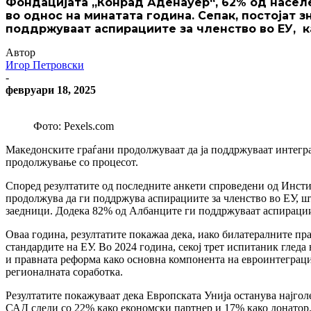
Фондацијата „Конрад Аденауер“, 62% од насел
во однос на минатата година. Сепак, постојат
поддржуваат аспирациите за членство во ЕУ, к
Автор
Игор Петровски
-
февруари 18, 2025
Фото: Pexels.com
Македонските граѓани продолжуваат да ја поддржуваат интегра
продолжување со процесот.
Според резултатите од последните анкети спроведени од Инст
продолжува да ги поддржува аспирациите за членство во ЕУ, шт
заедници. Додека 82% од Албанците ги поддржуваат аспирациит
Оваа година, резултатите покажаа дека, иако билатералните пр
стандардите на ЕУ. Во 2024 година, секој трет испитаник глед
и правната реформа како основна компонента на евроинтеграци
регионалната соработка.
Резултатите покажуваат дека Европската Унија останува најголе
САД следи со 22% како економски партнер и 17% како донатор. 