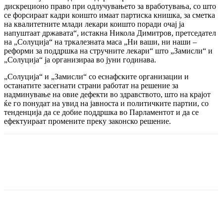
дискреционо право при одлучувањето за вработувања, со што
се форсираат кадри коишто имаат партиска книшка, за сметка
на квалитетните млади лекари коишто поради очај ја
напуштаат државата“, истакна Никола Димитров, претседател
на „Солуција“ на тркалезната маса „Ни ваши, ни наши –
реформи за поддршка на стручните лекари“ што „Замисли“ и
„Солуција“ ја организираа во јуни годинава.
„Солуција“ и „Замисли“ со еснафските организации и
останатите засегнати страни работат на решение за
надминување на овие дефекти во здравството, што на крајот
ќе го понудат на увид на јавноста и политичките партии, со
тенденција да се добие поддршка во Парламентот и да се
ефектуираат промените преку законско решение.