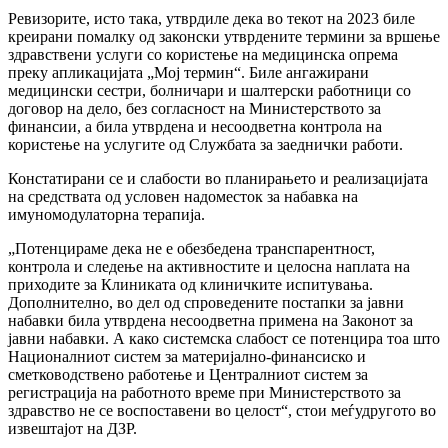
Ревизорите, исто така, утврдиле дека во текот на 2023 биле
креирани помалку од законски утврдените термини за вршење
здравствени услуги со користење на медицинска опрема
преку апликацијата „Мој термин“. Биле ангажирани
медицински сестри, болничари и шалтерски работници со
договор на дело, без согласност на Министерството за
финансии, а била утврдена и несоодветна контрола на
користење на услугите од Службата за заеднички работи.
Констатирани се и слабости во планирањето и реализацијата
на средствата од условен надоместок за набавка на
имуномодулаторна терапија.
„Потенцираме дека не е обезбедена транспарентност,
контрола и следење на активностите и целосна наплата на
приходите за Клиниката од клиничките испитувања.
Дополнително, во дел од спроведените постапки за јавни
набавки била утврдена несоодветна примена на Законот за
јавни набавки. А како системска слабост се потенцира тоа што
Националниот систем за материјално-финансиско и
сметководствено работење и Централниот систем за
регистрација на работното време при Министерството за
здравство не се воспоставени во целост“, стои меѓудругото во
извештајот на ДЗР.