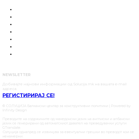
КОИ СМЕ НИЕ
ГРАЃАНСКА СИЛА
РАЗГОВОРИ
ПОЗИЦИЈА
СОЛУЦИИ
АНАЛИЗИ
НАШИТЕ ЈУНАЦИ
NEWSLETTER
Добивајте најнови информации од Solucija.mk на вашата e-mail
адреса.
РЕГИСТИРИРАЈ СЕ!
© СОЛУЦИЈА Балкански центар за конструктивни политики | Powered by
Infinity Design
Преводите на содржините од македонски јазик на англиски и албански
јазик се генерирани од автоматскиот давател на преведувачки услуги
GTranslate.
Солуција однапред се извинува за евентуални грешки во преводот кои се
ненамерни.