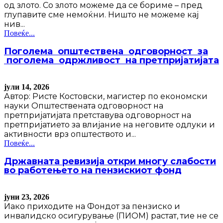
од злото. Со злото можеме да се бориме – пред
глупавите сме немоќни. Ништо не можеме кај
нив...
Повеќе...
Поголема општествена одговорност за
поголема одржливост на претпријатијата
јули 14, 2026
Автор: Ристе Костовски, магистер по економски
науки Општествената одговорност на
претпријатијата претставува одговорност на
претпријатието за влијание на неговите одлуки и
активности врз општеството и...
Повеќе...
Државната ревизија откри многу слабости
во работењето на пензискиот фонд
јуни 23, 2026
Иако приходите на Фондот за пензиско и
инвалидско осигурување (ПИОМ) растат, тие не се