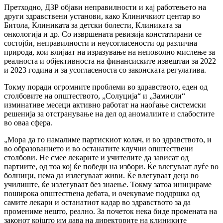
Претходно, ДЗР објави неправилности и кај работењето на
други здравствени установи, како Клиничкиот центар во
Битола, Клиниката за детски болести, Клиниката за
онкологија и др. Со извршената ревизија констатирани се
состојби, неправилности и неусогласености од различна
природа, кои влијаат на изразување на неповолно мислење за
реалноста и објективноста на финансиските извештаи за 2022
и 2023 година и за усогласеноста со законската регулатива.
Токму поради огромните проблеми во здравството, еден од
столбовите на општеството, „Солуција“ и „Замисли“
изминативе месеци активно работат на наоѓање системски
решенија за отстранување на дел од аномалиите и слабостите
во оваа сфера.
„Мора да го намалиме партискиот колач, и во здравството, и
во образованието и во останатите клучни општествени
столбови. Не смее лекарите и учителите да зависат од
партиите, од тоа кој ќе победи на избори. Ќе влегуваат луѓе во
болници, нема да излегуваат живи. Ќе влегуваат деца во
училиште, ќе излегуваат без знаење. Токму затоа иницираме
поширока општествена дебата, и очекуваме поддршка од
самите лекари и останатиот кадар во здравството за да
промениме нешто, реално. За почеток нека биде промената на
законот којшто им дава на директорите на клиниките