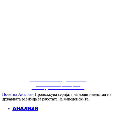
СОЛУЦИЈА
балкански центар за
конструктивни политики
Почетна
Анализи
Продолжува серијата на лоши извештаи на
државната ревизија за работата на македонските...
АНАЛИЗИ