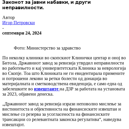
Законот за јавни набавки, и други
неправилности.
Автор
Игор Петровски
-
септември 24, 2024
Фото: Министерство за здравство
По неколку клиники во скопскиот Клинички центар и оној во
Битола, Државниот завод за ревизија утврдил неправилности
во работењето и кај универзитетската Клиника за неврологија
во Скопје. Тоа што Клиниката не ги евидентирала примените
и потрошени лекови за ретки болести од донација во
материјалната и сметководствена евиденција, е само една од
забелешките во
извештаите
на ДЗР за работата на установата
за 2023, објавени денеска.
„Државниот завод за ревизија изрази неповолно мислење за
вистинитоста и објективноста на финансиските извештаи и
мислење со резерва за усогласеноста на финансиските
трансакции со релевантната законска регулатива“, наведува
извештајот.