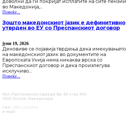
доволни да ги покријат исплатите на сите пензии
во Македонија,...
Повеќе...
Зошто македонскиот јазик е дефинитивно
утврден во ЕУ со Преспанскиот договор
јуни 19, 2026
Деновиве се појавија тврдења дека именувањето
на македонскиот јазик во документите на
Европската Унија нема никаква врска со
Преспанскиот договор и дека произлегува
исклучиво...
Повеќе...
бул. Партизански одреди бр. 63 стан 304
1000 Скопје, Македонија
тел:
+389 2 325 5999
e-mail:
info@solucija.mk