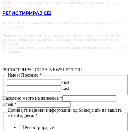
Добивајте најнови информации од Solucija.mk на вашата e-mail
адреса.
РЕГИСТИРИРАЈ СЕ!
© СОЛУЦИЈА Балкански центар за конструктивни политики | Powered by
Infinity Design
Преводите на содржините од македонски јазик на англиски и албански
јазик се генерирани од автоматскиот давател на преведувачки услуги
GTranslate.
Солуција однапред се извинува за евентуални грешки во преводот кои се
ненамерни.
РЕГИСТРИРАЈ СЕ ЗА NEWSLETTER!
Име и Презиме
*
First
Last
Населено место на живеење
*
Email
*
Добивајте најнови информации од Solucija.mk на вашата
e-mail адреса.
*
Регистрирај се