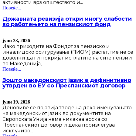
активности врз општеството и...
Повеќе...
Државната ревизија откри многу слабости
во работењето на пензискиот фонд
јуни 23, 2026
Иако приходите на Фондот за пензиско и
инвалидско осигурување (ПИОМ) растат, тие не се
доволни да ги покријат исплатите на сите пензии
во Македонија,...
Повеќе...
Зошто македонскиот јазик е дефинитивно
утврден во ЕУ со Преспанскиот договор
јуни 19, 2026
Деновиве се појавија тврдења дека именувањето
на македонскиот јазик во документите на
Европската Унија нема никаква врска со
Преспанскиот договор и дека произлегува
исклучиво...