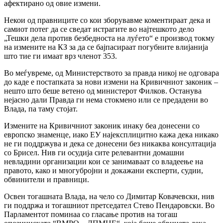
афектирано од овие измени.
Некои од правниците со кои зборувавме коментираат дека и
самиот потег да се сведат истрагите во најтешкото дело
„Тешки дела против безбедноста на луѓето“ е производ токму
на измените на КЗ за да се бајпасираат погубните влијанија
што тие ги имаат врз членот 353.
Во меѓувреме, од Министерството за правда никој не одговара
до каде е постапката за нови измени на Кривичниот законик –
нешто што беше ветено од министерот Филков. Останува
нејасно дали Правда ги нема стокмено или се предадени во
Влада, па таму стојат.
Измените на Кривичниот законик инаку беа донесени со
европско знаменце, иако ЕУ најексплицитно кажа дека никако
не ги поддржува и дека се донесени без никаква консултација
со Брисел. Нив ги осудија сите релевантни домашни
невладини организации кои се занимаваат со владеење на
правото, како и многубројни и докажани експерти, судии,
обвинители и правници.
Освен тогашната Влада, на чело со Димитар Ковачевски, нив
ги поддржа и тогашниот претседател Стево Пендаровски. Во
Парламентот поминаа со гласање против на тогаш