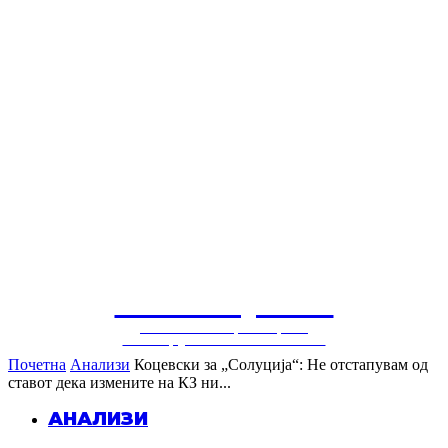
СОЛУЦИЈА
балкански центар за
конструктивни политики
Почетна
Анализи
Коцевски за „Солуција“: Не отстапувам од
ставот дека измените на КЗ ни...
АНАЛИЗИ