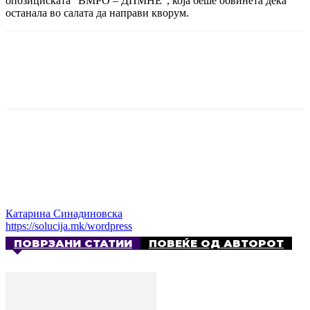
опозициската “ВМРО – ДПМНЕ“, која беше обвинета дека
останала во салата да направи кворум.
Катарина Синадиновска
https://solucija.mk/wordpress
ПОВРЗАНИ СТАТИИ
ПОВЕЌЕ ОД АВТОРОТ