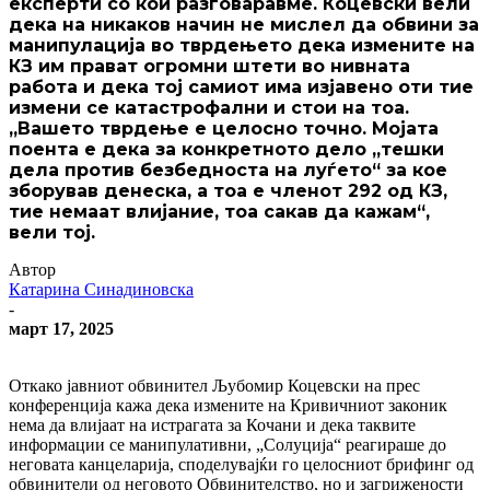
експерти со кои разговаравме. Коцевски вели
дека на никаков начин не мислел да обвини за
манипулација во тврдењето дека измените на
КЗ им прават огромни штети во нивната
работа и дека тој самиот има изјавено оти тие
измени се катастрофални и стои на тоа.
„Вашето тврдење е целосно точно. Мојата
поента е дека за конкретното дело „тешки
дела против безбедноста на луѓето“ за кое
зборував денеска, а тоа е членот 292 од КЗ,
тие немаат влијание, тоа сакав да кажам“,
вели тој.
Автор
Катарина Синадиновска
-
март 17, 2025
Откако јавниот обвинител Љубомир Коцевски на прес
конференција кажа дека измените на Кривичниот законик
нема да влијаат на истрагата за Кочани и дека таквите
информации се манипулативни, „Солуција“ реагираше до
неговата канцеларија, споделувајќи го целосниот брифинг од
обвинители од неговото Обвинителство, но и загрижености