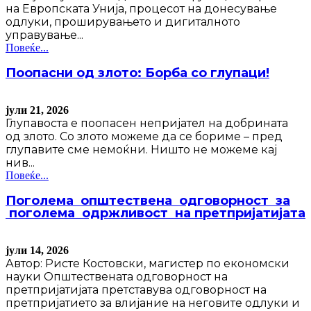
на Европската Унија, процесот на донесување
одлуки, проширувањето и дигиталното
управување...
Повеќе...
Поопасни од злото: Борба со глупаци!
јули 21, 2026
Глупавоста е поопасен непријател на добрината
од злото. Со злото можеме да се бориме – пред
глупавите сме немоќни. Ништо не можеме кај
нив...
Повеќе...
Поголема општествена одговорност за
поголема одржливост на претпријатијата
јули 14, 2026
Автор: Ристе Костовски, магистер по економски
науки Општествената одговорност на
претпријатијата претставува одговорност на
претпријатието за влијание на неговите одлуки и