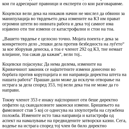
кои ги адресираат правници и експерти со кои разговаравме.
Коцевски вели дека на никаков начин не мислел да обвини за
манипулација во тврдењето дека измените на КЗ им прават
огромни штети во нивната работа и дека тој самиот има
изјавено оти тие измени се катастрофални и стои на тоа.
„Вашето тврдење е целосно точно. Мојата поента е дека за
конкретното дело „тешки дела против безбедноста на луѓето“
за кое зборував денеска, а тоа е членот 292 од КЗ, тие немаат
влијание, тоа сакав да кажам“, вели тој..
Коцевски појаснува: Да нема дилема, измените на
Кривичниот законик се најштетните измени донесени во
борбата против корупцијата и ни направија директна штета на
нашата работа“ Прашан дали може да исклучи отворање на
истрага за дела според 353, тој вели дека тоа не може да го
направи.
Токму членот 353 е инаку најспорниот оти беше директно
опфатен од скандалозните законски измени. Бришењето на
фамозниот став 5 кој се однесува на злоупотреба на службена
положба. Измените исто така направија и катастрофа од
аспект на намалување на предвидените затворски казни. Сега,
водење на истрага според тој член би било директно