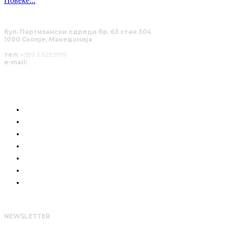
Повеќе...
бул. Партизански одреди бр. 63 стан 304
1000 Скопје, Македонија
тел:
+389 2 325 5999
e-mail:
info@solucija.mk
КОИ СМЕ НИЕ
ГРАЃАНСКА СИЛА
РАЗГОВОРИ
ПОЗИЦИЈА
СОЛУЦИИ
АНАЛИЗИ
НАШИТЕ ЈУНАЦИ
NEWSLETTER