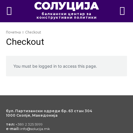
СОЛУЦИЈА
балкански центар за
конструктивни политики
Почетна
Checkout
Checkout
You must be logged in to access this page.
бул. Партизански одреди бр. 63 стан 304
1000 Скопје, Македонија
тел:
+389 2 325 5999
e-mail:
info@solucija.mk