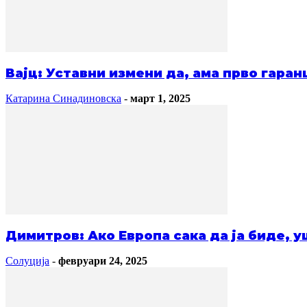
Вајц: Уставни измени да, ама прво гаран
Катарина Синадиновска
-
март 1, 2025
Димитров: Ако Европа сака да ја биде, у
Солуција
-
февруари 24, 2025