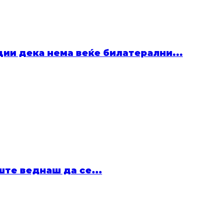
ции дека нема веќе билатерални...
ште веднаш да се...