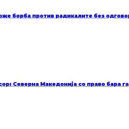
оже борба против радикалите без одговор
ор: Северна Македонија со право бара га