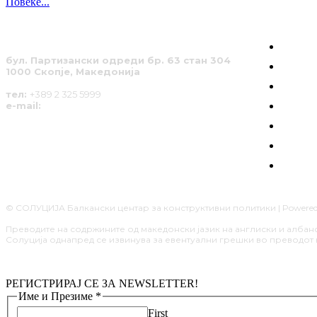
Повеќе...
КОИ С
бул. Партизански одреди бр. 63 стан 304
ГРАЃА
1000 Скопје, Македонија
РАЗГ
тел:
+389 2 325 5999
e-mail:
info@solucija.mk
ПОЗИ
СОЛУ
АНАЛ
НАШИТ
© СОЛУЦИЈА Балкански центар за конструктивни политики | Powered b
Преводите на содржините од македонски јазик на англиски и албанск
Солуција однапред се извинува за евентуални грешки во преводот
РЕГИСТРИРАЈ СЕ ЗА NEWSLETTER!
Име и Презиме
*
First