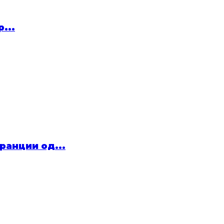
...
ранции од...