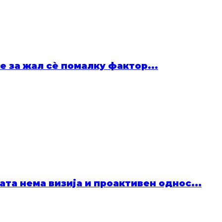
е за жал сѐ помалку фактор...
та нема визија и проактивен однос...