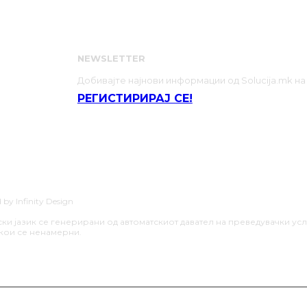
МЕ НИЕ
NEWSLETTER
НСКА СИЛА
Добивајте најнови информации од Solucija.mk на
ОВОРИ
РЕГИСТИРИРАЈ СЕ!
ЦИЈА
ЦИИ
ИЗИ
Е ЈУНАЦИ
y Infinity Design
и јазик се генерирани од автоматскиот давател на преведувачки услу
 кои се ненамерни.