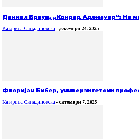
Даниел Браун, „Конрад Аденауер“: Не м
Катарина Синадиновска
-
декември 24, 2025
Флоријан Бибер, универзитетски профес
Катарина Синадиновска
-
октомври 7, 2025