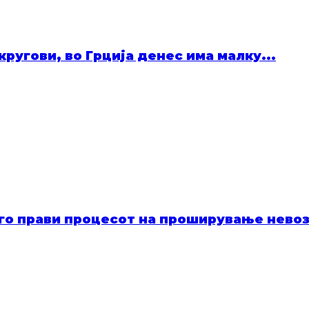
ругови, во Грција денес има малку...
 го прави процесот на проширување нево