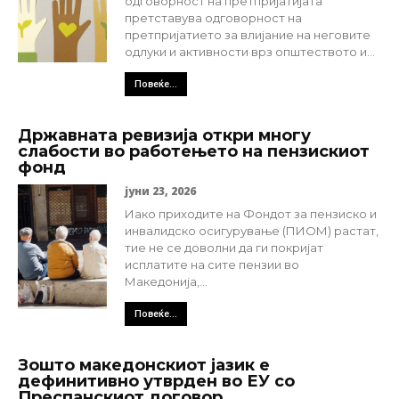
одговорност на претпријатијата
претставува одговорност на
претпријатието за влијание на неговите
одлуки и активности врз општеството и...
Повеќе...
Државната ревизија откри многу
слабости во работењето на пензискиот
фонд
јуни 23, 2026
Иако приходите на Фондот за пензиско и
инвалидско осигурување (ПИОМ) растат,
тие не се доволни да ги покријат
исплатите на сите пензии во
Македонија,...
Повеќе...
Зошто македонскиот јазик е
дефинитивно утврден во ЕУ со
Преспанскиот договор