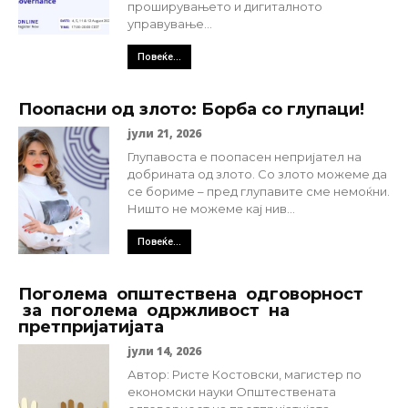
проширувањето и дигиталното
управување...
Повеќе...
Поопасни од злото: Борба со глупаци!
јули 21, 2026
Глупавоста е поопасен непријател на
добрината од злото. Со злото можеме да
се бориме – пред глупавите сме немоќни.
Ништо не можеме кај нив...
Повеќе...
Поголема општествена одговорност
за поголема одржливост на
претпријатијата
јули 14, 2026
Автор: Ристе Костовски, магистер по
економски науки Општествената