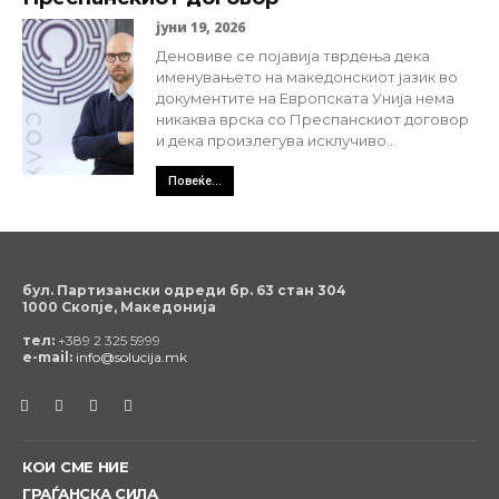
јуни 19, 2026
Деновиве се појавија тврдења дека
именувањето на македонскиот јазик во
документите на Европската Унија нема
никаква врска со Преспанскиот договор
и дека произлегува исклучиво...
Повеќе...
бул. Партизански одреди бр. 63 стан 304
1000 Скопје, Македонија
тел:
+389 2 325 5999
e-mail:
info@solucija.mk
КОИ СМЕ НИЕ
ГРАЃАНСКА СИЛА