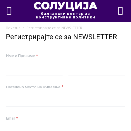
СОЛУЦИЈА
балкански центар за
конструктивни политики
Почетна
Регистрирајте се за NEWSLETTER
Регистрирајте се за NEWSLETTER
Име и Презиме
*
First
Last
Населено место на живеење
*
Email
*